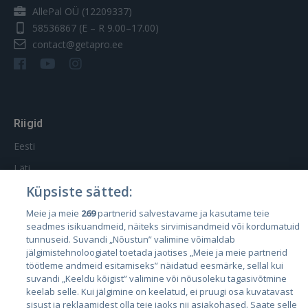
AllePal OÜ (12209337)
58536867
(E – R 9.00–17.00)
contact@getapro.ee
Riigid
Eesti
Läti
Küpsiste sätted:
Leedu
Meie ja meie
269
partnerid salvestavame ja kasutame teie
seadmes isikuandmeid, näiteks sirvimisandmeid või kordumatuid
tunnuseid. Suvandi „Nõustun” valimine võimaldab
jälgimistehnoloogiatel toetada jaotises „Meie ja meie partnerid
töötleme andmeid esitamiseks” näidatud eesmärke, sellal kui
suvandi „Keeldu kõigist” valimine või nõusoleku tagasivõtmine
keelab selle. Kui jälgimine on keelatud, ei pruugi osa kuvatavast
sisust ja reklaamidest olla teie jaoks nii asjakohased. Saate selle