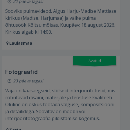
22 päeva tagasi
Sooviks pulmavideod. Algus Harju-Madise Mattiase
kirikus (Madise, Harjumaa) ja väike pulma
õhtusöök Kõltsu mõisas. Kuupäev: 18.august 2026.
Kirikus algab kl 14:00.
Laulasmaa
Sisene
Avatud
Fotograafid⁣
23 päeva tagasi
Vaja on kaasaegseid, stiilseid interjöörifotosid, mis
rõhutavad disaini, materjale ja teostuse kvaliteeti.
SISENE
Oluline on oskus töötada valguse, kompositsiooni
ja detailidega. Soovitav on mööbli või
Unustasite parooli?
Jäta mind meelde
interjöörifotograafia pildistamise kogemus.⁣
Tartu