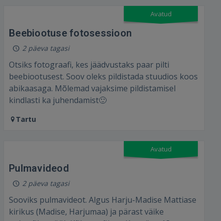
Avatud
Beebiootuse fotosessioon
2 päeva tagasi
Otsiks fotograafi, kes jäädvustaks paar pilti
beebiootusest. Soov oleks pildistada stuudios koos
abikaasaga. Mõlemad vajaksime pildistamisel
kindlasti ka juhendamist🙂
Tartu
Avatud
Pulmavideod
2 päeva tagasi
Sooviks pulmavideot. Algus Harju-Madise Mattiase
kirikus (Madise, Harjumaa) ja pärast väike