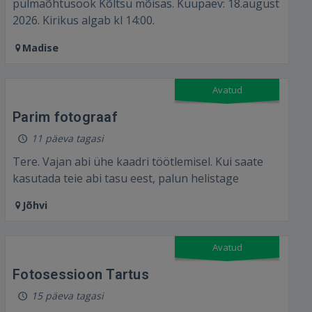
pulmaõhtusöök Kõltsu mõisas. Kuupäev: 18.august
2026. Kirikus algab kl 14:00.
Madise
Avatud
Parim fotograaf
11 päeva tagasi
Tere. Vajan abi ühe kaadri töötlemisel. Kui saate
kasutada teie abi tasu eest, palun helistage
Jõhvi
Avatud
Fotosessioon Tartus⁣
15 päeva tagasi