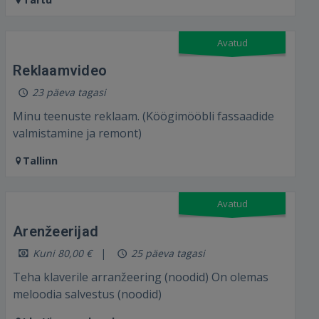
FACEBOOK
Avatud
GOOGLE
Reklaamvideo⁣
 Sign in with Apple
23 päeva tagasi
Minu teenuste reklaam. (Köögimööbli fassaadide
Ei ole veel registreerunud?
valmistamine ja remont)⁣
REGISTREERIMINE
Tallinn
Avatud
Arenžeerijad⁣
Kuni 80,00 €
25 päeva tagasi
Teha klaverile arranžeering (noodid) On olemas
meloodia salvestus (noodid)⁣