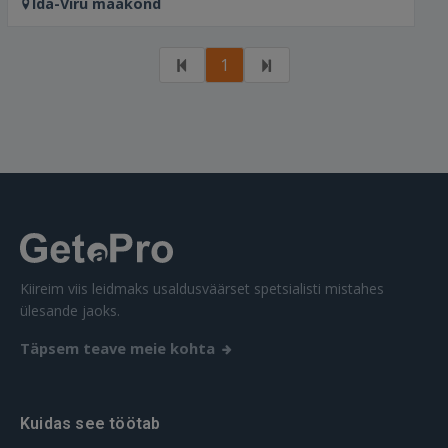
Ida-Viru maakond
1
Kiireim viis leidmaks usaldusväärset spetsialisti mistahes
ülesande jaoks.
Täpsem teave meie kohta
Kuidas see töötab