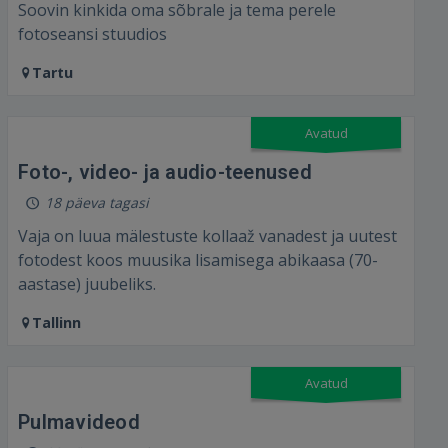
Soovin kinkida oma sõbrale ja tema perele
fotoseansi stuudios⁣
Tartu
Avatud
Foto-, video- ja audio-teenused⁣
18 päeva tagasi
Vaja on luua mälestuste kollaaž vanadest ja uutest
fotodest koos muusika lisamisega abikaasa (70-
aastase) juubeliks.⁣
Tallinn
Avatud
Pulmavideod