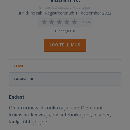
Oli saidil: 2 aastat, 5 kuud tagasi
Juriidiline isik · Registreerunud: 11 detsember 2022
0,0 / 5
Hinnangut: 0
LOO TELLIMUS
TEAVE
TAGASISIDE
Endast
Oman erinevaid koolitusi ja lube. Olen hunt
kriimsilm. keevitaja, rasketehnika juht, insener,
laulja, õhtujht jne.