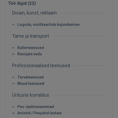
Töö liigid (
22
)
Disain, kunst, reklaam
Logode, visiitkaartide kujundamine
Tarne ja transport
Kullerteenused
Reisijate vedu
Professionaalsed teenused
Turvateenused
Muud teenused
Ürituste korraldus
Sisene
Peo-/pulmavanemad
Artistid / Peojuhid lastele