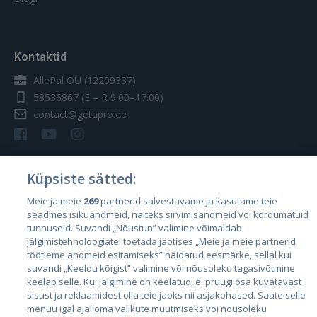
Kontaktid
AllePal OÜ (12209337)
58536867
(E – R 9.00–17.00)
contact@getapro.ee
Küpsiste sätted:
Riigid
Meie ja meie
269
partnerid salvestavame ja kasutame teie
seadmes isikuandmeid, näiteks sirvimisandmeid või kordumatuid
Eesti
tunnuseid. Suvandi „Nõustun” valimine võimaldab
Läti
jälgimistehnoloogiatel toetada jaotises „Meie ja meie partnerid
töötleme andmeid esitamiseks” näidatud eesmärke, sellal kui
Leedu
suvandi „Keeldu kõigist” valimine või nõusoleku tagasivõtmine
keelab selle. Kui jälgimine on keelatud, ei pruugi osa kuvatavast
sisust ja reklaamidest olla teie jaoks nii asjakohased. Saate selle
menüü igal ajal oma valikute muutmiseks või nõusoleku