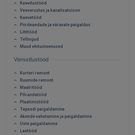
Keevitustööd
Veevarustus ja kanalisatsioon
Kaevetööd
Piirdeaedade ja väravate paigaldus
Lihttööd
Tellingud
Muud ehitusteenused
Viimistlustööd
Sisene
Korteri remont
Ruumide remont
Maalritööd
Põrandatööd
Plaatimistööd
Tapeedi paigaldamine
SISENE
Akende vahetamine ja paigaldamine
Uste paigaldamine
Unustasite parooli?
Jäta mind meelde
Laetööd