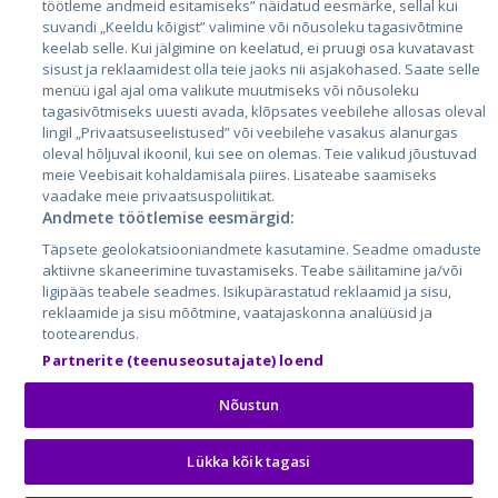
töötleme andmeid esitamiseks” näidatud eesmärke, sellal kui
Leedu
suvandi „Keeldu kõigist” valimine või nõusoleku tagasivõtmine
keelab selle. Kui jälgimine on keelatud, ei pruugi osa kuvatavast
sisust ja reklaamidest olla teie jaoks nii asjakohased. Saate selle
menüü igal ajal oma valikute muutmiseks või nõusoleku
tagasivõtmiseks uuesti avada, klõpsates veebilehe allosas oleval
lingil „Privaatsuseelistused” või veebilehe vasakus alanurgas
oleval hõljuval ikoonil, kui see on olemas. Teie valikud jõustuvad
meie Veebisait kohaldamisala piires. Lisateabe saamiseks
vaadake meie privaatsuspoliitikat.
Andmete töötlemise eesmärgid:
City24.lv
CVbankas.lt
Täpsete geolokatsiooniandmete kasutamine. Seadme omaduste
City24.ee
Kainos.lt
aktiivne skaneerimine tuvastamiseks. Teabe säilitamine ja/või
GetaPro.lv
Paslaugos.lt
ligipääs teabele seadmes. Isikupärastatud reklaamid ja sisu,
GetaPro.ee
auto24.ee
reklaamide ja sisu mõõtmine, vaatajaskonna analüüsid ja
tootearendus.
Skelbiu.lt
KV.ee
Partnerite (teenuseosutajate) loend
Autoplius.lt
Osta.ee
Aruodas.lt
KuldneBörs.ee
Nõustun
Lükka kõik tagasi
© 2026 GetaPro. Kõik õigused kaitstud.