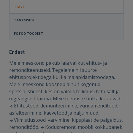
TEAVE
TAGASISIDE
FOTOD TÖÖDEST
Endast
Meie meeskond pakub laia valikut ehitus- ja
remonditeenuseid. Tegeleme nii suurte
ehitusprojektidega kui ka majapidamistöödega.
Meie meeskond koosneb ainult kogenud
spetsialistidest, kes on valmis tellimusi tõhusalt ja
õigeaegselt täitma. Meie teenuste hulka kuuluvad:
🔹Ehitustööd: demonteerimine, vundamenditööd,
asfalteerimine, kaevetööd ja palju muud.
🔹Viimistlustööd: värvimine, kipsplaatide paigaldus,
remonditööd. 🔹Kodusremont: mööbli kokkupanek,