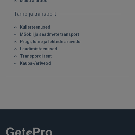
Muud aiatööd
Tarne ja transport
Kullerteenused
Mööbli ja seadmete transport
Prügi, lume ja lehtede äravedu
Laadimisteenused
Transpordi rent
Kauba-/eriveod