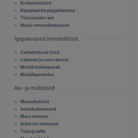
Krohvimistööd
Kipsplaatide paigaldamine
FACEBOOK
Tööriistade rent
Muud remonditeenused
GOOGLE
Igapäevased remonditööd
 Sign in with Apple
Santehnilised tööd
Lukkude ja uste remont
Ei ole veel registreerunud?
Mööbli kokkupanek
Mööbliparandus
REGISTREERIMINE
Aia- ja mullatööd
Maastikutööd
Aednikuteenused
Muru niitmine
Arboristi teenused
Topograafia