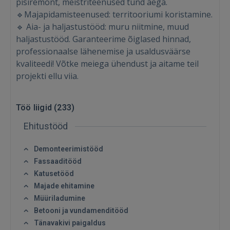
pisiremont, meistriteenused tund aega.
🔹Majapidamisteenused: territooriumi koristamine.
🔹 Aia- ja haljastustööd: muru niitmine, muud
haljastustööd. Garanteerime õiglased hinnad,
professionaalse lähenemise ja usaldusväärse
kvaliteedi! Võtke meiega ühendust ja aitame teil
projekti ellu viia.
Töö liigid (
233
)
Ehitustööd
Demonteerimistööd
Fassaaditööd
Katusetööd
Majade ehitamine
Müüriladumine
Betooni ja vundamenditööd
Tänavakivi paigaldus