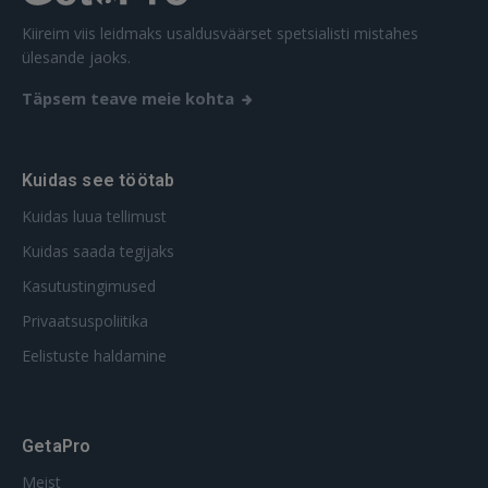
Kiireim viis leidmaks usaldusväärset spetsialisti mistahes
ülesande jaoks.
Täpsem teave meie kohta
Kuidas see töötab
Kuidas luua tellimust
Kuidas saada tegijaks
Kasutustingimused
Privaatsuspoliitika
Eelistuste haldamine
GetaPro
Meist