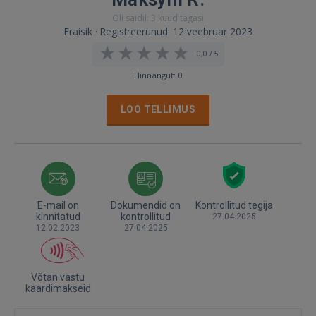
Oli saidil: 3 kuud tagasi
Eraisik · Registreerunud: 12 veebruar 2023
0,0 / 5
Hinnangut: 0
LOO TELLIMUS
E-mail on
Dokumendid on
Kontrollitud tegija
kinnitatud
kontrollitud
27.04.2025
12.02.2023
27.04.2025
Võtan vastu
kaardimakseid