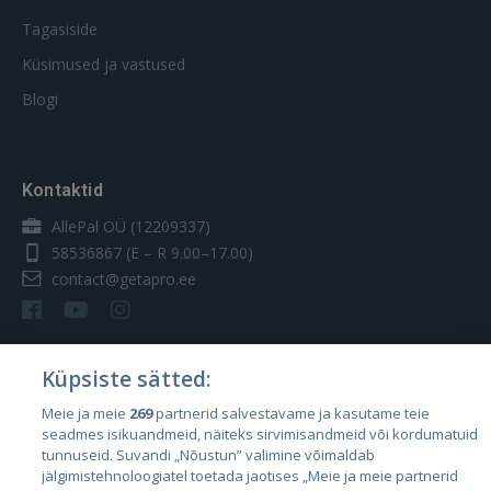
Tagasiside
Küsimused ja vastused
Blogi
Kontaktid
AllePal OÜ (12209337)
58536867
(E – R 9.00–17.00)
contact@getapro.ee
Küpsiste sätted:
Riigid
Meie ja meie
269
partnerid salvestavame ja kasutame teie
seadmes isikuandmeid, näiteks sirvimisandmeid või kordumatuid
Eesti
tunnuseid. Suvandi „Nõustun” valimine võimaldab
Läti
jälgimistehnoloogiatel toetada jaotises „Meie ja meie partnerid