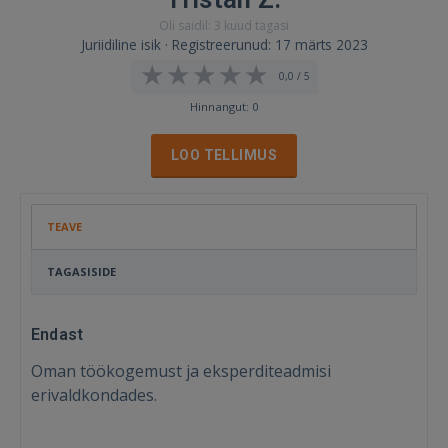
Oli saidil: 3 kuud tagasi
Juriidiline isik · Registreerunud: 17 märts 2023
0,0 / 5
Hinnangut: 0
LOO TELLIMUS
TEAVE
TAGASISIDE
Endast
Oman töökogemust ja eksperditeadmisi
erivaldkondades.