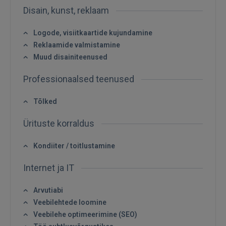
Disain, kunst, reklaam
Logode, visiitkaartide kujundamine
Reklaamide valmistamine
Muud disainiteenused
SISENE
Professionaalsed teenused
Unustasite parooli?
Jäta mind meelde
Tõlked
Ürituste korraldus
FACEBOOK
Kondiiter / toitlustamine
GOOGLE
Internet ja IT
 Sign in with Apple
Arvutiabi
Veebilehtede loomine
Ei ole veel registreerunud?
Veebilehe optimeerimine (SEO)