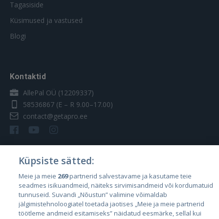
Tagasiside
Küsimused ja vastused
Blogi
Kontaktid
AllePal OÜ (12209337)
58536867
(E – R 9.00–17.00)
contact@getapro.ee
Küpsiste sätted:
Riigid
Meie ja meie
269
partnerid salvestavame ja kasutame teie
seadmes isikuandmeid, näiteks sirvimisandmeid või kordumatuid
Eesti
tunnuseid. Suvandi „Nõustun” valimine võimaldab
Läti
jälgimistehnoloogiatel toetada jaotises „Meie ja meie partnerid
töötleme andmeid esitamiseks” näidatud eesmärke, sellal kui