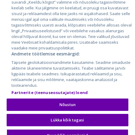
Leedu
suvandi „Keeldu kõigist” valimine või nõusoleku tagasivõtmine
keelab selle. Kui jälgimine on keelatud, ei pruugi osa kuvatavast
sisust ja reklaamidest olla teie jaoks nii asjakohased. Saate selle
menüü igal ajal oma valikute muutmiseks või nõusoleku
tagasivõtmiseks uuesti avada, klõpsates veebilehe allosas oleval
lingil „Privaatsuseelistused” või veebilehe vasakus alanurgas
oleval hõljuval ikoonil, kui see on olemas. Teie valikud jõustuvad
meie Veebisait kohaldamisala piires. Lisateabe saamiseks
vaadake meie privaatsuspoliitikat.
Andmete töötlemise eesmärgid:
City24.lv
CVbankas.lt
Täpsete geolokatsiooniandmete kasutamine. Seadme omaduste
City24.ee
Kainos.lt
aktiivne skaneerimine tuvastamiseks. Teabe säilitamine ja/või
GetaPro.lv
Paslaugos.lt
ligipääs teabele seadmes. Isikupärastatud reklaamid ja sisu,
GetaPro.ee
auto24.ee
reklaamide ja sisu mõõtmine, vaatajaskonna analüüsid ja
tootearendus.
Skelbiu.lt
KV.ee
Partnerite (teenuseosutajate) loend
Autoplius.lt
Osta.ee
Aruodas.lt
KuldneBörs.ee
Nõustun
Lükka kõik tagasi
© 2026 GetaPro. Kõik õigused kaitstud.