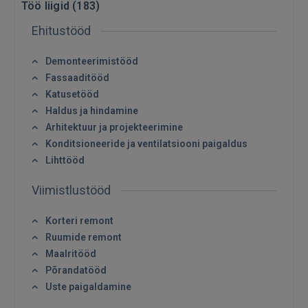
Töö liigid (
183
)
Ehitustööd
Demonteerimistööd
Fassaaditööd
Katusetööd
Haldus ja hindamine
Arhitektuur ja projekteerimine
Konditsioneeride ja ventilatsiooni paigaldus
Lihttööd
Viimistlustööd
Korteri remont
Ruumide remont
Maalritööd
Põrandatööd
Uste paigaldamine