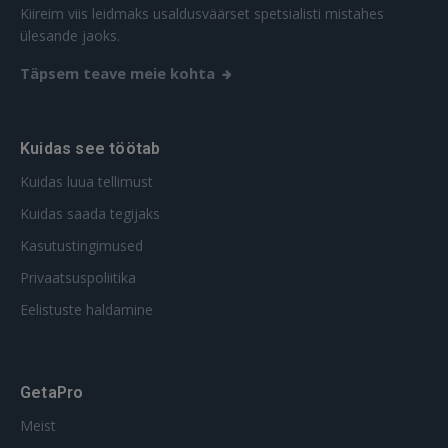
Kiireim viis leidmaks usaldusväärset spetsialisti mistahes
ülesande jaoks.
Täpsem teave meie kohta
Kuidas see töötab
Kuidas luua tellimust
Kuidas saada tegijaks
Kasutustingimused
Privaatsuspoliitika
Eelistuste haldamine
GetaPro
Meist