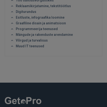
Töö suhtlusvõrgustikes
REGISTREERIMINE
Reklaamikirjutamine, tekstitöötlus
Digiturundus
Esitluste, infograafika loomine
Graafiline disain ja animatsioon
Programmeerija teenused
Mängude ja rakenduste arendamine
Võrgud ja turvalisus
Muud IT teenused