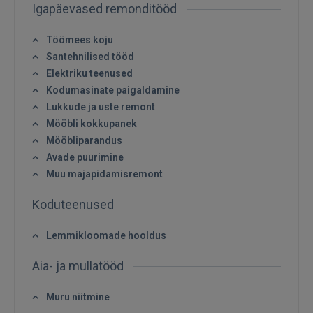
Igapäevased remonditööd
Töömees koju
Santehnilised tööd
Elektriku teenused
Kodumasinate paigaldamine
Lukkude ja uste remont
Mööbli kokkupanek
Mööbliparandus
Avade puurimine
Muu majapidamisremont
Koduteenused
Lemmikloomade hooldus
Aia- ja mullatööd
Muru niitmine
Sisene