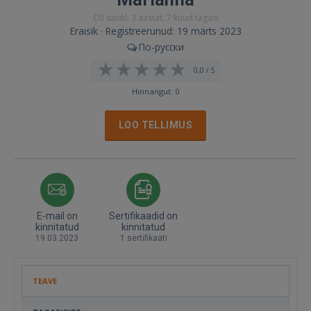
Oli saidil: 3 aastat, 7 kuud tagasi
Eraisik · Registreerunud: 19 märts 2023
По-русски
0,0 / 5
Hinnangut: 0
LOO TELLIMUS
E-mail on
Sertifikaadid on
kinnitatud
kinnitatud
19.03.2023
1 sertifikaati
TEAVE