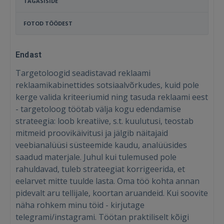
TAGASISIDE
FOTOD TÖÖDEST
Endast
Targetoloogid seadistavad reklaami
reklaamikabinettides sotsiaalvõrkudes, kuid pole
kerge valida kriteeriumid ning tasuda reklaami eest
- targetoloog töötab välja kogu edendamise
strateegia: loob kreatiive, s.t. kuulutusi, teostab
mitmeid proovikäivitusi ja jälgib näitajaid
veebianalüüsi süsteemide kaudu, analüüsides
saadud materjale. Juhul kui tulemused pole
rahuldavad, tuleb strateegiat korrigeerida, et
eelarvet mitte tuulde lasta. Oma töö kohta annan
pidevalt aru tellijale, koortan aruandeid. Kui soovite
näha rohkem minu töid - kirjutage
telegrami/instagrami. Töötan praktiliselt kõigi