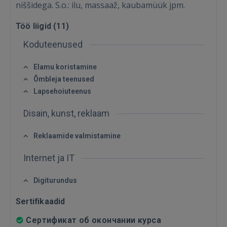
niššidega. S.o.: ilu, massaaž, kaubamüük jpm.
Töö liigid (
11
)
Koduteenused
Sisene
Elamu koristamine
Õmbleja teenused
Lapsehoiuteenus
Disain, kunst, reklaam
Reklaamide valmistamine
SISENE
Internet ja IT
Unustasite parooli?
Jäta mind meelde
Digiturundus
FACEBOOK
Sertifikaadid
Сертификат об окончании курса
GOOGLE