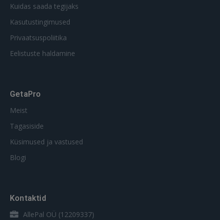
Kuidas saada tegijaks
Kasutustingimused
Privaatsuspoliitika
Eelistuste haldamine
GetaPro
Meist
Tagasiside
Küsimused ja vastused
Blogi
Kontaktid
AllePal OÜ (12209337)