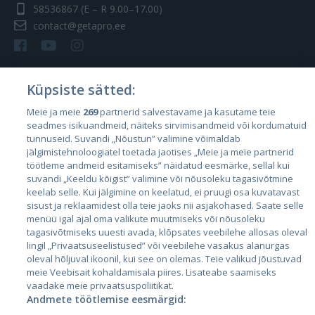
58536867
(E – R 9.00–17.00)
contact@getapro.ee
Küpsiste sätted:
Riigid
Meie ja meie
269
partnerid salvestavame ja kasutame teie
seadmes isikuandmeid, näiteks sirvimisandmeid või kordumatuid
Eesti
tunnuseid. Suvandi „Nõustun” valimine võimaldab
Läti
jälgimistehnoloogiatel toetada jaotises „Meie ja meie partnerid
töötleme andmeid esitamiseks” näidatud eesmärke, sellal kui
Leedu
suvandi „Keeldu kõigist” valimine või nõusoleku tagasivõtmine
keelab selle. Kui jälgimine on keelatud, ei pruugi osa kuvatavast
sisust ja reklaamidest olla teie jaoks nii asjakohased. Saate selle
menüü igal ajal oma valikute muutmiseks või nõusoleku
tagasivõtmiseks uuesti avada, klõpsates veebilehe allosas oleval
lingil „Privaatsuseelistused” või veebilehe vasakus alanurgas
oleval hõljuval ikoonil, kui see on olemas. Teie valikud jõustuvad
meie Veebisait kohaldamisala piires. Lisateabe saamiseks
vaadake meie privaatsuspoliitikat.
Andmete töötlemise eesmärgid:
City24.lv
CVbankas.lt