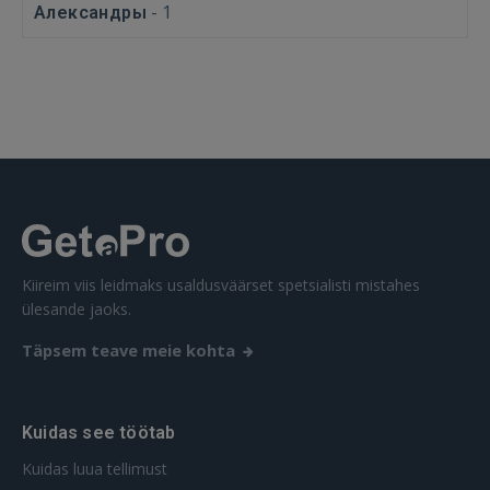
-
1
Александры
 Sign in with Apple
Ei ole veel registreerunud?
REGISTREERIMINE
Kiireim viis leidmaks usaldusväärset spetsialisti mistahes
ülesande jaoks.
Täpsem teave meie kohta
Kuidas see töötab
Kuidas luua tellimust