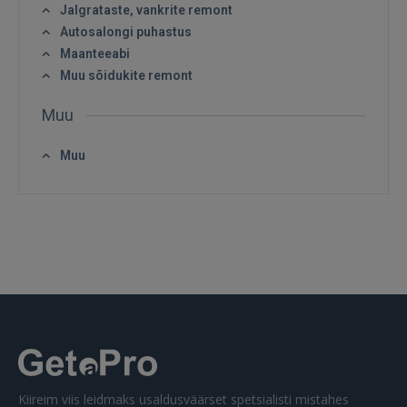
Jalgrataste, vankrite remont
Autosalongi puhastus
Maanteeabi
Muu sõidukite remont
Muu
Muu
Kiireim viis leidmaks usaldusväärset spetsialisti mistahes