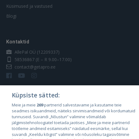
Küsimused ja vastused
Blogi
Kontaktid
AllePal OÜ (12209337)
58536867
(E – R 9.00–17.00)
contact@getapro.ee
Küpsiste sätted:
Riigid
Meie ja meie
269
partnerid salvestavame ja kasutame teie
seadmes isikuandmeid, näiteks sirvimisandmeid või kordumatuid
Eesti
tunnuseid. Suvandi „Nõustun” valimine võimaldab
Läti
jälgimistehnoloogiatel toetada jaotises „Meie ja meie partnerid
töötleme andmeid esitamiseks” näidatud eesmärke, sellal kui
Leedu
suvandi „Keeldu kõigist” valimine või nõusoleku tagasivõtmine