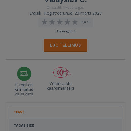
Oli saidil: 4 kuud tagasi
Eraisik · Registreerunud: 23 märts 2023
0,0 / 5
Hinnangut: 0
LOO TELLIMUS
Võtan vastu
E-mail on
kaardimakseid
kinnitatud
23.03.2023
TEAVE
TAGASISIDE