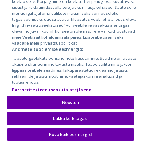
keelab selle. Kui jälgimine on keelatud, ei pruugi osa kuvatavast
sisust ja reklaamidest olla teie jaoks nii asjakohased. Saate selle
menüü igal ajal oma valikute muutmiseks või nõusoleku
tagasivõtmiseks uuesti avada, klõpsates veebilehe allosas oleval
lingil „Privaatsuseelistused” või veebilehe vasakus alanurgas
oleval hõljuval ikoonil, kui see on olemas. Teie valikud jõustuvad
meie Veebisait kohaldamisala piires. Lisateabe saamiseks
vaadake meie privaatsuspoliitikat.
Andmete töötlemise eesmärgid:
City24.lv
CVbankas.lt
Täpsete geolokatsiooniandmete kasutamine. Seadme omaduste
City24.ee
Kainos.lt
aktiivne skaneerimine tuvastamiseks. Teabe säilitamine ja/või
GetaPro.lv
Paslaugos.lt
ligipääs teabele seadmes. Isikupärastatud reklaamid ja sisu,
GetaPro.ee
auto24.ee
reklaamide ja sisu mõõtmine, vaatajaskonna analüüsid ja
tootearendus.
Skelbiu.lt
KV.ee
Partnerite (teenuseosutajate) loend
Autoplius.lt
Osta.ee
Aruodas.lt
KuldneBörs.ee
Nõustun
Lükka kõik tagasi
© 2026 GetaPro. Kõik õigused kaitstud.
Kuva kõik eesmärgid