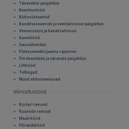
Tänavakivi paigaldus
Keevitustööd
Küttesüsteemid
Konditsioneeride ja ventilatsiooni paigaldus
Veevarustus ja kanalisatsioon
Kaevetööd
Gaasiühendus
Päikeseelektrijaama rajamine
Piirdeaedade ja väravate paigaldus
Lihttööd
Tellingud
Muud ehitusteenused
Viimistlustööd
Korteri remont
Ruumide remont
Maalritööd
Põrandatööd