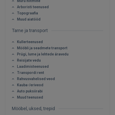
Muru niitmine
FACEBOOK
Arboristi teenused
Topograafia
Muud aiatööd
GOOGLE
Tarne ja transport
 Sign in with Apple
Kullerteenused
Ei ole veel registreerunud?
Mööbli ja seadmete transport
Prügi, lume ja lehtede äravedu
REGISTREERIMINE
Reisijate vedu
Laadimisteenused
Transpordi rent
Rahvusvahelised veod
Kauba-/eriveod
Auto puksiirabi
Muud teenused
Mööbel, uksed, trepid