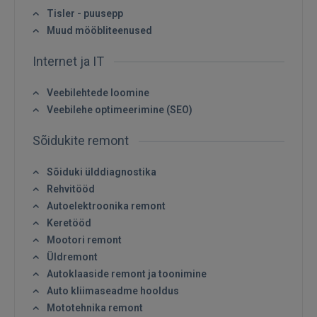
Tisler - puusepp
Muud mööbliteenused
Internet ja IT
Veebilehtede loomine
Veebilehe optimeerimine (SEO)
Sõidukite remont
Sõiduki ülddiagnostika
Rehvitööd
Autoelektroonika remont
Keretööd
Mootori remont
Üldremont
Autoklaaside remont ja toonimine
Auto kliimaseadme hooldus
Mototehnika remont