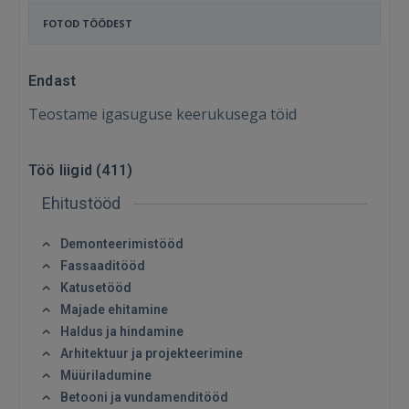
FOTOD TÖÖDEST
Endast
Teostame igasuguse keerukusega töid
Töö liigid (
411
)
Ehitustööd
Demonteerimistööd
Fassaaditööd
Katusetööd
Majade ehitamine
Haldus ja hindamine
Arhitektuur ja projekteerimine
Müüriladumine
Betooni ja vundamenditööd