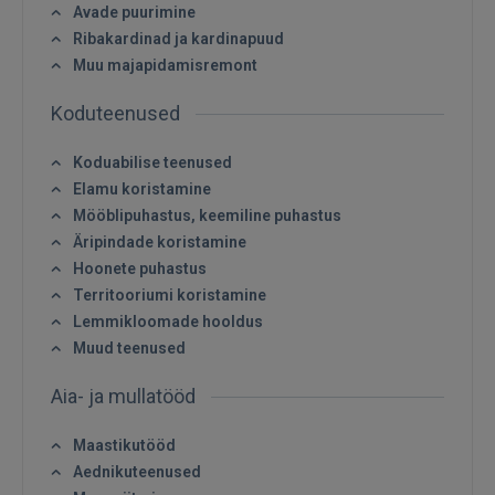
Avade puurimine
Ribakardinad ja kardinapuud
Muu majapidamisremont
Koduteenused
Koduabilise teenused
Elamu koristamine
Mööblipuhastus, keemiline puhastus
Sisene
Äripindade koristamine
Hoonete puhastus
Territooriumi koristamine
Lemmikloomade hooldus
Muud teenused
Aia- ja mullatööd
SISENE
Maastikutööd
Unustasite parooli?
Jäta mind meelde
Aednikuteenused