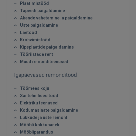
Plaatimistööd
Tapeedi paigaldamine
Akende vahetamine ja paigaldamine
Uste paigaldamine
Laetööd
Krohvimistööd
Kipsplaatide paigaldamine
Tööriistade rent
Muud remonditeenused
Igapäevased remonditööd
Töömees koju
Santehnilised tööd
Elektriku teenused
Kodumasinate paigaldamine
Lukkude ja uste remont
Mööbli kokkupanek
Mööbliparandus