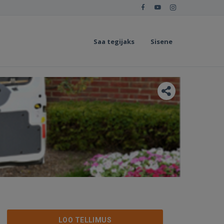
Saa tegijaks
Sisene
LOO TELLIMUS