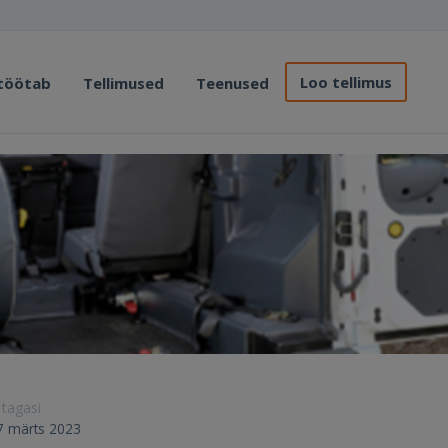
Loo tellimus
 töötab
Tellimused
Teenused
 tagasi
27 märts 2023