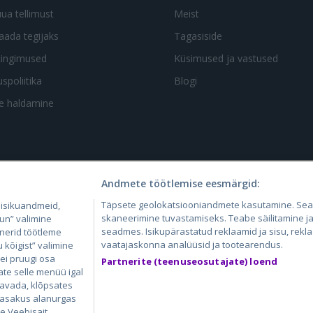
uua tellimust
Meist
aada tegijaks
Tagasiside
tingimused
Küsimused ja vastused
spoliitika
Blogi
te haldamine
Andmete töötlemise eesmärgid:
4.lv
GetaPro.lv
Skelbiu.lt
Aruodas.lt
Kain
Täpsete geolokatsiooniandmete kasutamine. Se
 isikuandmeid,
24.ee
GetaPro.ee
Autoplius.lt
CVbankas.lt
Pas
skaneerimine tuvastamiseks. Teabe säilitamine ja/
un” valimine
seadmes. Isikupärastatud reklaamid ja sisu, rekl
tnerid töötleme
vaatajaskonna analüüsid ja tootearendus.
kõigist” valimine
 ei pruugi osa
Partnerite (teenuseosutajate) loend
ate selle menüü igal
 avada, klõpsates
 vasakus alanurgas
ie Veebisait