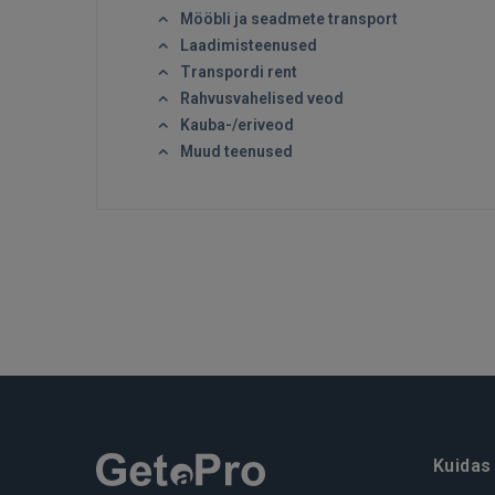
Mööbli ja seadmete transport
Laadimisteenused
Transpordi rent
Rahvusvahelised veod
Kauba-/eriveod
Muud teenused
Kuidas