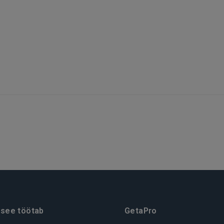
REGISTREERIMINE
 see töötab
GetaPro