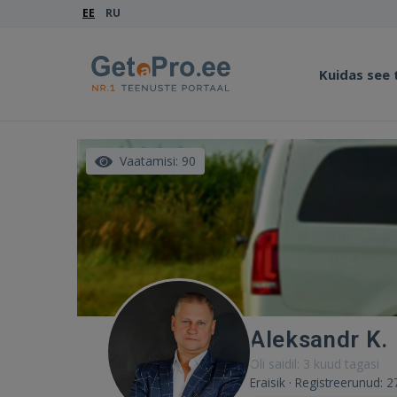
EE
RU
Kuidas see
Vaatamisi: 90
Aleksandr K.
Oli saidil: 3 kuud tagasi
Eraisik · Registreerunud: 