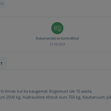
/ 5
Dokumendid on kontrollitud
27.03.2023
ST
ii linnas kui ka kaugemal. Kogemust üle 10 aasta.
 2500 kg, hüdrauliline tõstuk kuni 750 kg, Kaubaruum: pikku
Sisene