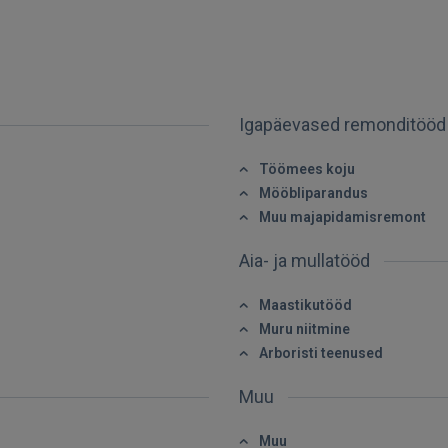
Igapäevased remonditöö
SISENE
Töömees koju
Mööbliparandus
Unustasite parooli?
Jäta mind meelde
Muu majapidamisremont
Aia- ja mullatööd
FACEBOOK
Maastikutööd
GOOGLE
Muru niitmine
Arboristi teenused
 Sign in with Apple
Muu
Ei ole veel registreerunud?
Muu