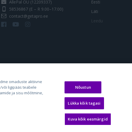
AllePal OÜ (12209337)
Eesti
58536867
(E – R 9.00–17.00)
Läti
contact@getapro.ee
Leedu
os.lt
auto24.ee
Osta.ee
adme omaduste aktiivne
Nõustun
või ligipääs teabele
laugos.lt
KV.ee
KuldneBörs.ee
aamide ja sisu mõõtmine,
Lükka kõik tagasi
Kuva kõik eesmärgid