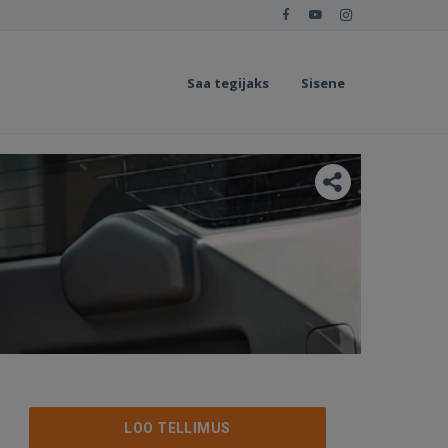
Saa tegijaks
Sisene
LOO TELLIMUS