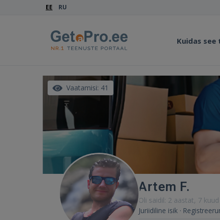
EE
RU
Kuidas see
Vaatamisi: 41
Artem F.
Oli saidil: 2 aastat, 7 kuud
Juriidiline isik · Registreer