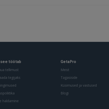
GOOGLE
 Sign in with Apple
Ei ole veel registreerunud?
REGISTREERIMINE
 see töötab
GetaPro
uua tellimust
Meist
aada tegijaks
Tagasiside
tingimused
Küsimused ja vastused
spoliitika
Blogi
te haldamine