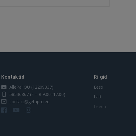
Kontaktid
Riigid
AllePal OÜ (12209337)
Eesti
58536867
(E – R 9.00–17.00)
Läti
contact@getapro.ee
Leedu