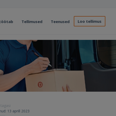
Loo tellimus
 töötab
Tellimused
Teenused
 tagasi
unud: 13 aprill 2023