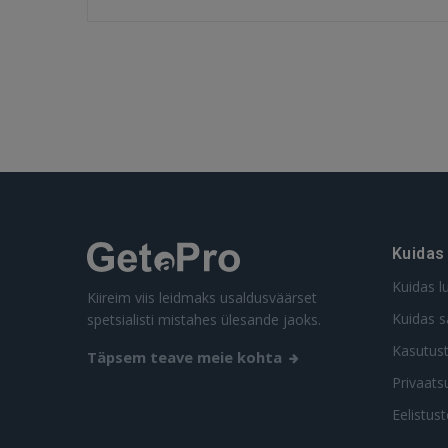
Kuidas
Kuidas l
Kiireim viis leidmaks usaldusväärset
Kuidas s
spetsialisti mistahes ülesande jaoks.
Kasutus
Täpsem teave meie kohta
Privaatsu
Eelistus