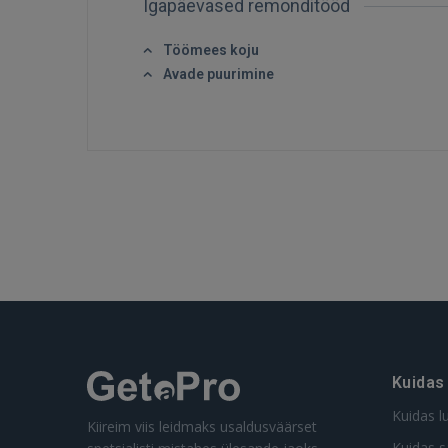
Igapäevased remonditööd
Töömees koju
Avade puurimine
Kuidas
Kuidas l
Kiireim viis leidmaks usaldusväärset
Kuidas s