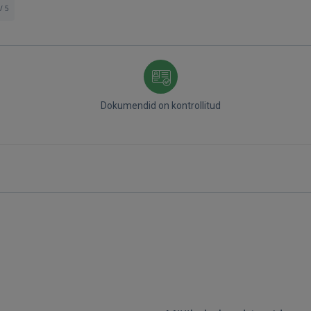
/ 5
Dokumendid on kontrollitud
Sisene
SISENE
Unustasite parooli?
Jäta mind meelde
FACEBOOK