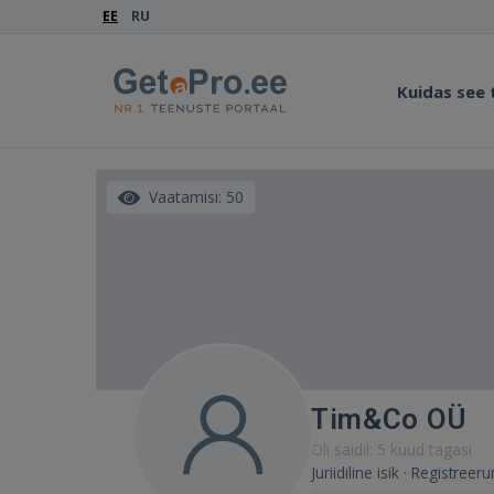
EE
RU
Kuidas see
Vaatamisi: 50
Tim&Co OÜ
Oli saidil: 5 kuud tagasi
Juriidiline isik · Registre