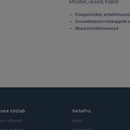
Mööbel, uksed, trepid
Köögimööbel, eritellimusm
GOOGLE
Sisseehitatud riidekappide 
Muud mööbliteenused
 Sign in with Apple
Ei ole veel registreerunud?
REGISTREERIMINE
 see töötab
GetaPro
uua tellimust
Meist
aada tegijaks
Tagasiside