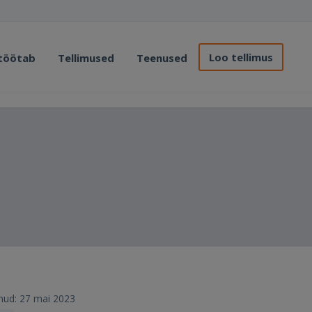
Loo tellimus
 töötab
Tellimused
Teenused
erunud: 27 mai 2023