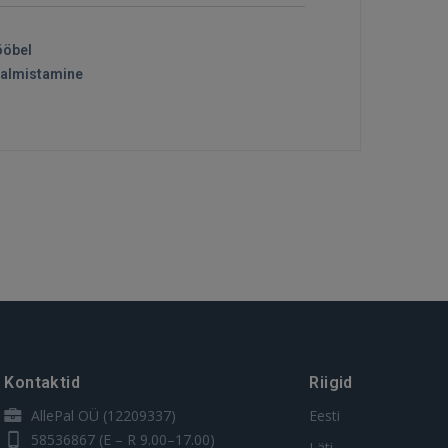
ööbel
valmistamine
Kontaktid
Riigid
AllePal OÜ (12209337)
Eesti
58536867
(E – R 9.00–17.00)
Läti