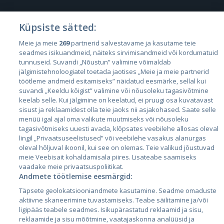
Küpsiste sätted:
Riigid
Meie ja meie
269
partnerid salvestavame ja kasutame teie
seadmes isikuandmeid, näiteks sirvimisandmeid või kordumatuid
Eesti
tunnuseid. Suvandi „Nõustun” valimine võimaldab
Läti
jälgimistehnoloogiatel toetada jaotises „Meie ja meie partnerid
töötleme andmeid esitamiseks” näidatud eesmärke, sellal kui
Leedu
suvandi „Keeldu kõigist” valimine või nõusoleku tagasivõtmine
keelab selle. Kui jälgimine on keelatud, ei pruugi osa kuvatavast
sisust ja reklaamidest olla teie jaoks nii asjakohased. Saate selle
menüü igal ajal oma valikute muutmiseks või nõusoleku
tagasivõtmiseks uuesti avada, klõpsates veebilehe allosas oleval
lingil „Privaatsuseelistused” või veebilehe vasakus alanurgas
oleval hõljuval ikoonil, kui see on olemas. Teie valikud jõustuvad
meie Veebisait kohaldamisala piires. Lisateabe saamiseks
vaadake meie privaatsuspoliitikat.
Andmete töötlemise eesmärgid:
City24.lv
CVbankas.lt
Täpsete geolokatsiooniandmete kasutamine. Seadme omaduste
City24.ee
Kainos.lt
aktiivne skaneerimine tuvastamiseks. Teabe säilitamine ja/või
GetaPro.lv
Paslaugos.lt
ligipääs teabele seadmes. Isikupärastatud reklaamid ja sisu,
GetaPro.ee
auto24.ee
reklaamide ja sisu mõõtmine, vaatajaskonna analüüsid ja