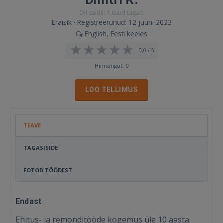
Oli saidil: 1 kuud tagasi
Eraisik · Registreerunud: 12 juuni 2023
English, Eesti keeles
0,0 / 5
Hinnangut: 0
LOO TELLIMUS
TEAVE
TAGASISIDE
FOTOD TÖÖDEST
Endast
Ehitus- ja remonditööde kogemus üle 10 aasta.