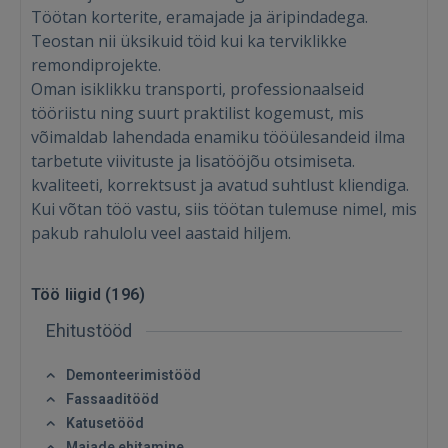
Töötan korterite, eramajade ja äripindadega.
Teostan nii üksikuid töid kui ka terviklikke
remondiprojekte.
Oman isiklikku transporti, professionaalseid
tööriistu ning suurt praktilist kogemust, mis
võimaldab lahendada enamiku tööülesandeid ilma
tarbetute viivituste ja lisatööjõu otsimiseta.
kvaliteeti, korrektsust ja avatud suhtlust kliendiga.
Kui võtan töö vastu, siis töötan tulemuse nimel, mis
pakub rahulolu veel aastaid hiljem.
Töö liigid (
196
)
Ehitustööd
Demonteerimistööd
Fassaaditööd
Katusetööd
Majade ehitamine