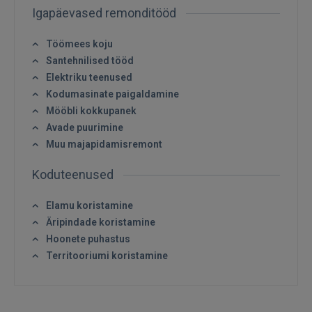
SISENE
Igapäevased remonditööd
Unustasite parooli?
Jäta mind meelde
Töömees koju
Santehnilised tööd
Elektriku teenused
FACEBOOK
Kodumasinate paigaldamine
Mööbli kokkupanek
GOOGLE
Avade puurimine
Muu majapidamisremont
 Sign in with Apple
Koduteenused
Ei ole veel registreerunud?
Elamu koristamine
Äripindade koristamine
REGISTREERIMINE
Hoonete puhastus
Territooriumi koristamine