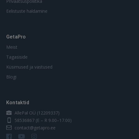
Privaatsuspoliitika
Eelistuste haldamine
GetaPro
Meist
Tagasiside
Küsimused ja vastused
Blogi
Kontaktid
AllePal OÜ (12209337)
58536867
(E – R 9.00–17.00)
contact@getapro.ee