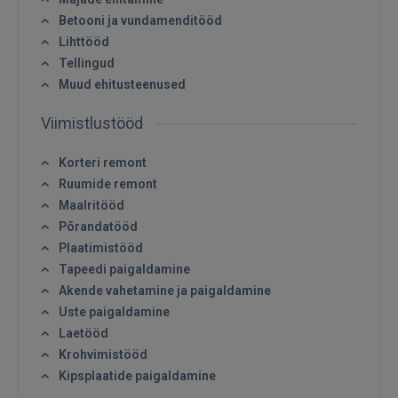
Betooni ja vundamenditööd
Lihttööd
Tellingud
Muud ehitusteenused
Viimistlustööd
Korteri remont
Ruumide remont
Maalritööd
Põrandatööd
Plaatimistööd
Sisene
Tapeedi paigaldamine
Akende vahetamine ja paigaldamine
Uste paigaldamine
Laetööd
Krohvimistööd
Kipsplaatide paigaldamine