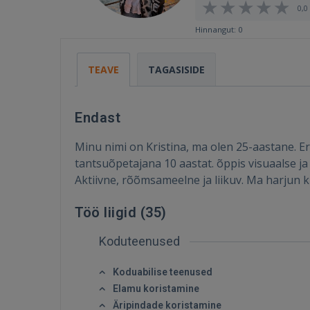
0,0 
Hinnangut: 0
TEAVE
TAGASISIDE
Endast
Minu nimi on Kristina, ma olen 25-aastane. Er
tantsuõpetajana 10 aastat. õppis visuaalse j
Aktiivne, rõõmsameelne ja liikuv. Ma harjun k
Töö liigid (
35
)
Koduteenused
Koduabilise teenused
Elamu koristamine
Äripindade koristamine