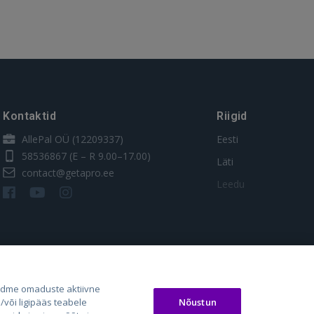
Kontaktid
Riigid
AllePal OÜ (12209337)
Eesti
58536867
(E – R 9.00–17.00)
Läti
contact@getapro.ee
Leedu
adme omaduste aktiivne
Nõustun
või ligipääs teabele