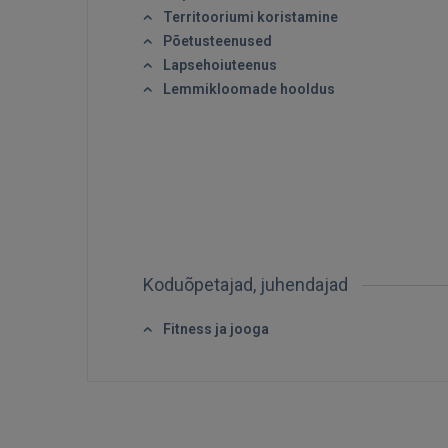
Territooriumi koristamine
Põetusteenused
Lapsehoiuteenus
Lemmikloomade hooldus
Koduõpetajad, juhendajad
Fitness ja jooga