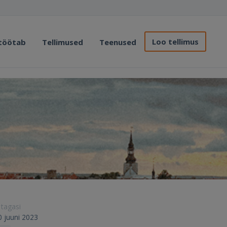
Loo tellimus
 töötab
Tellimused
Teenused
 tagasi
30 juuni 2023