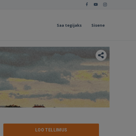
Saa tegijaks
Sisene
LOO TELLIMUS