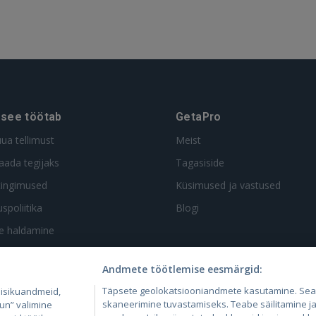
 see töötab
GetaPro
uua tellimust
Meist
aada tegijaks
Tagasiside
tingimused
Küsimused ja vastused
spoliitika
Blogi
te haldamine
Andmete töötlemise eesmärgid:
Täpsete geolokatsiooniandmete kasutamine. Se
 isikuandmeid,
skaneerimine tuvastamiseks. Teabe säilitamine ja/
un” valimine