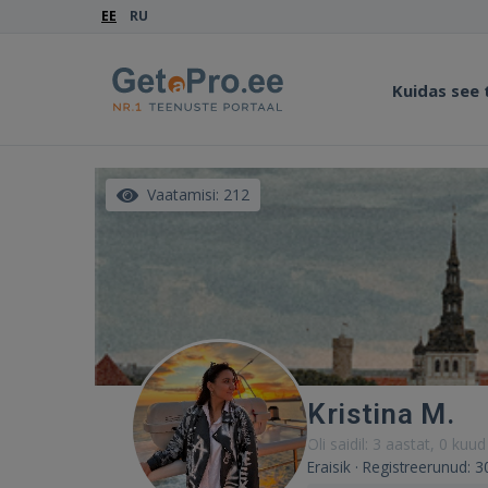
EE
RU
Kuidas see
Vaatamisi: 212
Kristina M.
Oli saidil: 3 aastat, 0 kuud
Eraisik · Registreerunud: 