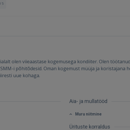
/ 5
ialalt olen viieaastase kogemusega kondiiter. Olen töötanud
a SMM-i põhitõdesid. Oman kogemust müüja ja koristajana ho
iiresti uue kohaga.
Sisene
Aia- ja mullatööd
Muru niitmine
Ürituste korraldus