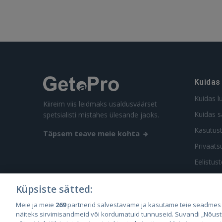
Kuidas
Kuidas l
Kiireim viis leidmaks usaldusväärset
Kuidas s
spetsialisti mistahes ülesande jaoks.
Kasutus
Täpsem teave meie kohta
Privaatsu
Eelistus
Küpsiste sätted:
Meie ja meie
269
partnerid salvestavame ja kasutame teie seadmes
näiteks sirvimisandmeid või kordumatuid tunnuseid. Suvandi „Nõust