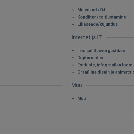
SISENE
Muusikud / DJ
Unustasite parooli?
Jäta mind meelde
Kondiiter / toitlustamine
Lilleseade/kujundus
FACEBOOK
Internet ja IT
GOOGLE
Töö suhtlusvõrgustikes
Digiturundus
Esitluste, infograafika loom
 Sign in with Apple
Graafiline disain ja animats
Ei ole veel registreerunud?
Muu
REGISTREERIMINE
Muu