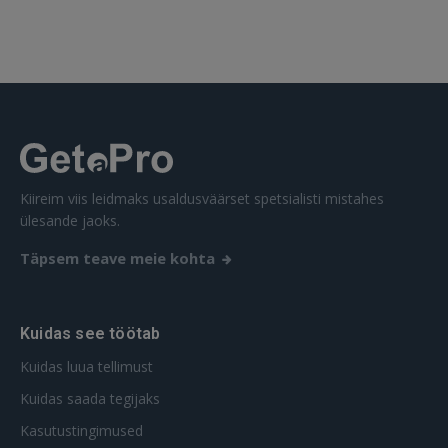
SISENE
Unustasite parooli?
Jäta mind meelde
FACEBOOK
GOOGLE
Kiireim viis leidmaks usaldusväärset spetsialisti mistahes
ülesande jaoks.
 Sign in with Apple
Täpsem teave meie kohta
Ei ole veel registreerunud?
REGISTREERIMINE
Kuidas see töötab
Kuidas luua tellimust
Kuidas saada tegijaks
Kasutustingimused