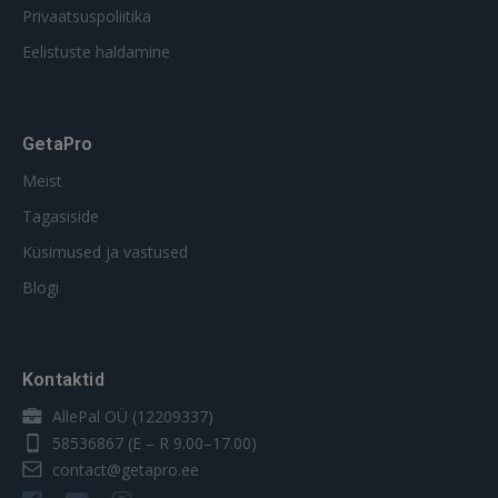
Privaatsuspoliitika
Eelistuste haldamine
GetaPro
Meist
Tagasiside
Küsimused ja vastused
Blogi
Kontaktid
AllePal OÜ (12209337)
58536867
(E – R 9.00–17.00)
contact@getapro.ee