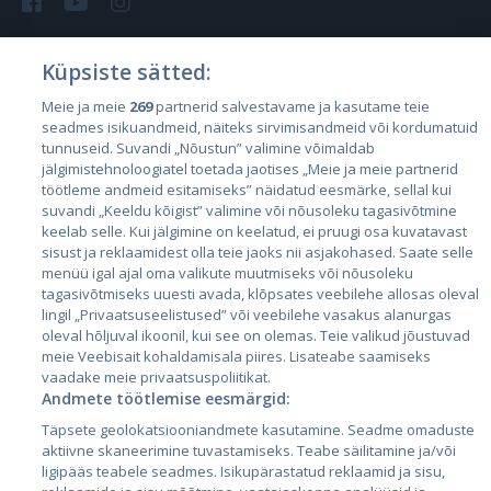
Küpsiste sätted:
Riigid
Meie ja meie
269
partnerid salvestavame ja kasutame teie
seadmes isikuandmeid, näiteks sirvimisandmeid või kordumatuid
Eesti
tunnuseid. Suvandi „Nõustun” valimine võimaldab
Läti
jälgimistehnoloogiatel toetada jaotises „Meie ja meie partnerid
töötleme andmeid esitamiseks” näidatud eesmärke, sellal kui
Leedu
suvandi „Keeldu kõigist” valimine või nõusoleku tagasivõtmine
keelab selle. Kui jälgimine on keelatud, ei pruugi osa kuvatavast
sisust ja reklaamidest olla teie jaoks nii asjakohased. Saate selle
menüü igal ajal oma valikute muutmiseks või nõusoleku
tagasivõtmiseks uuesti avada, klõpsates veebilehe allosas oleval
lingil „Privaatsuseelistused” või veebilehe vasakus alanurgas
oleval hõljuval ikoonil, kui see on olemas. Teie valikud jõustuvad
meie Veebisait kohaldamisala piires. Lisateabe saamiseks
vaadake meie privaatsuspoliitikat.
Andmete töötlemise eesmärgid:
City24.lv
CVbankas.lt
Täpsete geolokatsiooniandmete kasutamine. Seadme omaduste
City24.ee
Kainos.lt
aktiivne skaneerimine tuvastamiseks. Teabe säilitamine ja/või
GetaPro.lv
Paslaugos.lt
ligipääs teabele seadmes. Isikupärastatud reklaamid ja sisu,
GetaPro.ee
auto24.ee