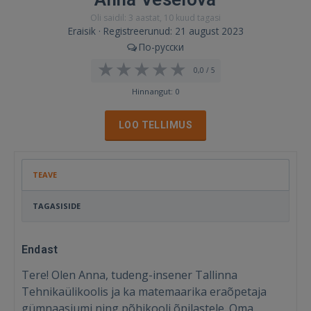
Oli saidil: 3 aastat, 10 kuud tagasi
Eraisik · Registreerunud: 21 august 2023
По-русски
0,0 / 5
Hinnangut: 0
LOO TELLIMUS
TEAVE
TAGASISIDE
Endast
Tere! Olen Anna, tudeng-insener Tallinna
Tehnikaülikoolis ja ka matemaarika eraõpetaja
gümnaasiumi ning põhikooli õpilastele. Oma