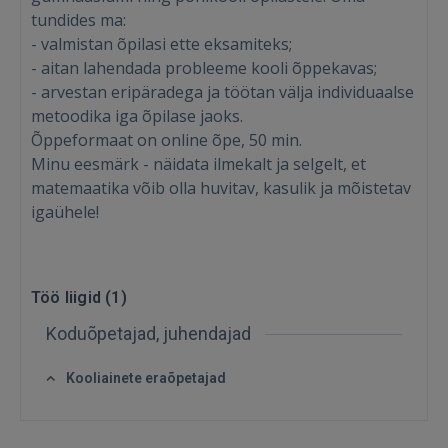
tundides ma:
- valmistan õpilasi ette eksamiteks;
- aitan lahendada probleeme kooli õppekavas;
- arvestan eripäradega ja töötan välja individuaalse
metoodika iga õpilase jaoks.
Õppeformaat on online õpe, 50 min.
Minu eesmärk - näidata ilmekalt ja selgelt, et
matemaatika võib olla huvitav, kasulik ja mõistetav
igaühele!
Töö liigid (
1
)
Sisene
Koduõpetajad, juhendajad
Kooliainete eraõpetajad