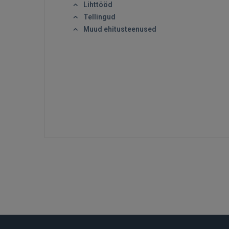
Lihttööd
Tellingud
Muud ehitusteenused