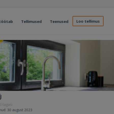
Loo tellimus
 töötab
Tellimused
Teenused
Ü
ud tagasi
erunud: 30 august 2023