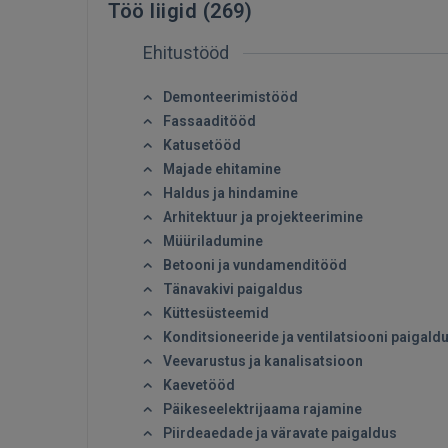
Töö liigid (
269
)
Ehitustööd
Demonteerimistööd
Fassaaditööd
Katusetööd
Majade ehitamine
Haldus ja hindamine
Arhitektuur ja projekteerimine
Müüriladumine
Betooni ja vundamenditööd
Tänavakivi paigaldus
Küttesüsteemid
Konditsioneeride ja ventilatsiooni paigald
Veevarustus ja kanalisatsioon
Kaevetööd
Päikeseelektrijaama rajamine
Piirdeaedade ja väravate paigaldus