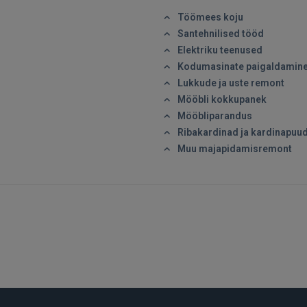
Ei ole veel registreerunud?
Töömees koju
Santehnilised tööd
REGISTREERIMINE
Elektriku teenused
Kodumasinate paigaldamin
Lukkude ja uste remont
Mööbli kokkupanek
Mööbliparandus
Ribakardinad ja kardinapuu
Muu majapidamisremont