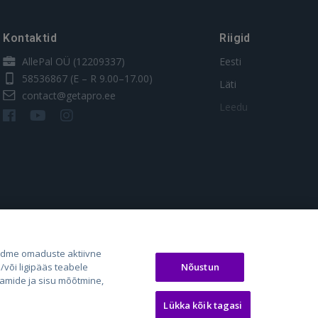
Kontaktid
Riigid
AllePal OÜ (12209337)
Eesti
58536867
(E – R 9.00–17.00)
Läti
contact@getapro.ee
Leedu
os.lt
auto24.ee
Osta.ee
adme omaduste aktiivne
Nõustun
või ligipääs teabele
laugos.lt
KV.ee
KuldneBörs.ee
aamide ja sisu mõõtmine,
Lükka kõik tagasi