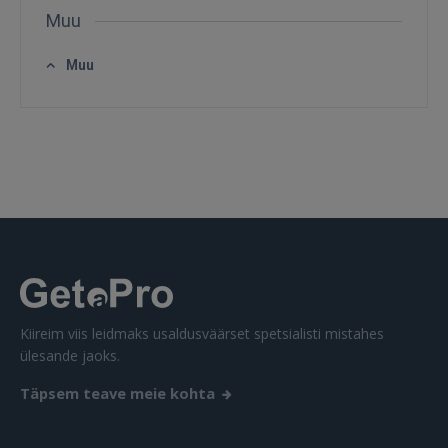
Muu
GOOGLE
Muu
 Sign in with Apple
Ei ole veel registreerunud?
REGISTREERIMINE
Kiireim viis leidmaks usaldusväärset spetsialisti mistahes
ülesande jaoks.
Täpsem teave meie kohta