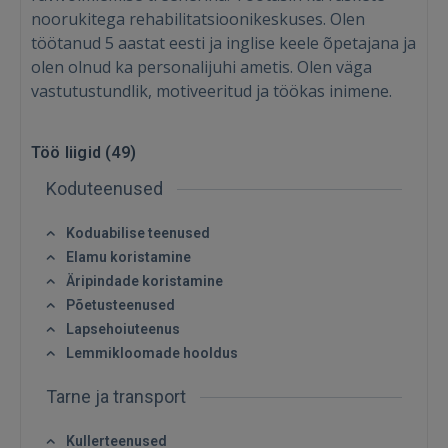
noorukitega rehabilitatsioonikeskuses. Olen
töötanud 5 aastat eesti ja inglise keele õpetajana ja
olen olnud ka personalijuhi ametis. Olen väga
vastutustundlik, motiveeritud ja töökas inimene.
Töö liigid (
49
)
Koduteenused
Koduabilise teenused
Elamu koristamine
Äripindade koristamine
Põetusteenused
Lapsehoiuteenus
Lemmikloomade hooldus
Tarne ja transport
Kullerteenused