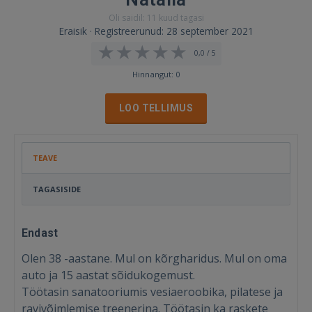
Oli saidil: 11 kuud tagasi
Eraisik · Registreerunud: 28 september 2021
0,0 / 5
Hinnangut: 0
LOO TELLIMUS
TEAVE
TAGASISIDE
Endast
Olen 38 -aastane. Mul on kõrgharidus. Mul on oma
auto ja 15 aastat sõidukogemust.
Töötasin sanatooriumis vesiaeroobika, pilatese ja
ravivõimlemise treenerina. Töötasin ka raskete