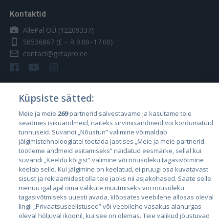
Kontaktid
AllePal OÜ (12209337)
58536867
(E – R 9.00–17.00)
contact@getapro.ee
Küpsiste sätted:
Riigid
Meie ja meie
269
partnerid salvestavame ja kasutame teie
seadmes isikuandmeid, näiteks sirvimisandmeid või kordumatuid
Eesti
tunnuseid. Suvandi „Nõustun” valimine võimaldab
Läti
jälgimistehnoloogiatel toetada jaotises „Meie ja meie partnerid
töötleme andmeid esitamiseks” näidatud eesmärke, sellal kui
Leedu
suvandi „Keeldu kõigist” valimine või nõusoleku tagasivõtmine
keelab selle. Kui jälgimine on keelatud, ei pruugi osa kuvatavast
sisust ja reklaamidest olla teie jaoks nii asjakohased. Saate selle
menüü igal ajal oma valikute muutmiseks või nõusoleku
tagasivõtmiseks uuesti avada, klõpsates veebilehe allosas oleval
lingil „Privaatsuseelistused” või veebilehe vasakus alanurgas
oleval hõljuval ikoonil, kui see on olemas. Teie valikud jõustuvad