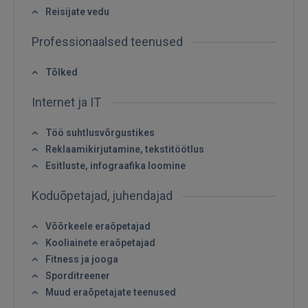
Reisijate vedu
Professionaalsed teenused
Tõlked
Sisene
Internet ja IT
Töö suhtlusvõrgustikes
Reklaamikirjutamine, tekstitöötlus
Esitluste, infograafika loomine
Koduõpetajad, juhendajad
SISENE
Võõrkeele eraõpetajad
Kooliainete eraõpetajad
Unustasite parooli?
Jäta mind meelde
Fitness ja jooga
Sporditreener
FACEBOOK
Muud eraõpetajate teenused