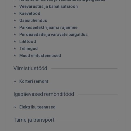
Veevarustus ja kanalisatsioon
Kaevetööd
Gaasiühendus
Päikeseelektrijaama rajamine
Piirdeaedade ja väravate paigaldus
Lihttööd
Tellingud
Muud ehitusteenused
Sisene
Viimistlustööd
Korteri remont
Igapäevased remonditööd
SISENE
Elektriku teenused
Tarne ja transport
Unustasite parooli?
Jäta mind meelde