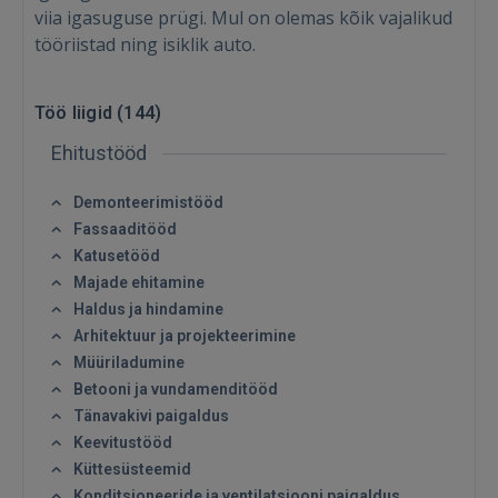
viia igasuguse prügi. Mul on olemas kõik vajalikud
tööriistad ning isiklik auto.
Töö liigid (
144
)
Ehitustööd
Demonteerimistööd
Fassaaditööd
Katusetööd
Majade ehitamine
Haldus ja hindamine
Arhitektuur ja projekteerimine
Müüriladumine
Betooni ja vundamenditööd
Tänavakivi paigaldus
Keevitustööd
Küttesüsteemid
Konditsioneeride ja ventilatsiooni paigaldus