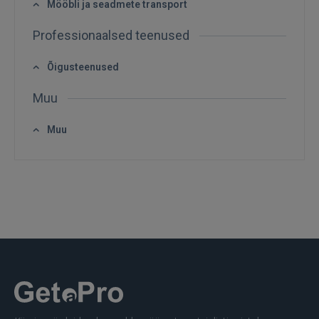
Mööbli ja seadmete transport
FACEBOOK
Professionaalsed teenused
GOOGLE
Õigusteenused
Muu
 Sign in with Apple
Muu
Ei ole veel registreerunud?
REGISTREERIMINE