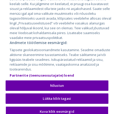
keelab selle. Kui jälgimine on keelatud, ei pruugi osa kuvatavast
sisust ja reklaamidest olla teie jaoks nii asjakohased. Saate selle
menüü igal ajal oma valikute muutmiseks või nõusoleku
tagasivõtmiseks uuesti avada, klõpsates veebilehe allosas oleval
lingil „Privaatsuseelistused” või veebilehe vasakus alanurgas
oleval hõljuval ikoonil, kui see on olemas. Teie valikud jõustuvad
meie Veebisait kohaldamisala piires. Lisateabe saamiseks
vaadake meie privaatsuspoliitikat.
Andmete töötlemise eesmärgid:
City24.lv
CVbankas.lt
Täpsete geolokatsiooniandmete kasutamine. Seadme omaduste
City24.ee
Kainos.lt
aktiivne skaneerimine tuvastamiseks. Teabe säilitamine ja/või
GetaPro.lv
Paslaugos.lt
ligipääs teabele seadmes. Isikupärastatud reklaamid ja sisu,
GetaPro.ee
auto24.ee
reklaamide ja sisu mõõtmine, vaatajaskonna analüüsid ja
tootearendus.
Skelbiu.lt
KV.ee
Partnerite (teenuseosutajate) loend
Autoplius.lt
Osta.ee
Aruodas.lt
KuldneBörs.ee
Nõustun
Lükka kõik tagasi
© 2026 GetaPro. Kõik õigused kaitstud.
Kuva kõik eesmärgid