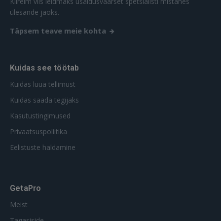
Kiireim viis leidmaks usaldusväärset spetsialisti mistahes
ülesande jaoks.
Täpsem teave meie kohta
Kuidas see töötab
Kuidas luua tellimust
Kuidas saada tegijaks
Kasutustingimused
Privaatsuspoliitika
Eelistuste haldamine
GetaPro
Meist
Tagasiside