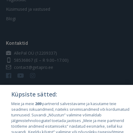
Küsimused ja vastused
Blogi
Kontaktid
AllePal OÜ (12209337)
58536867
(E – R 9.00–17.00)
contact@getapro.ee
Küpsiste sätted:
Riigid
Meie ja meie
269
partnerid salvestavame ja kasutame teie
seadmes isikuandmeid, näiteks sirvimisandmeid või kordumatuid
Eesti
tunnuseid. Suvandi „Nõustun” valimine võimaldab
Läti
jälgimistehnoloogiatel toetada jaotises „Meie ja meie partnerid
töötleme andmeid esitamiseks” näidatud eesmärke, sellal kui
Leedu
suvandi „Keeldu kõigist” valimine või nõusoleku tagasivõtmine