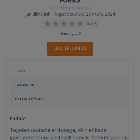
Oli saidil: 8 päeva tagasi
Juriidiline isik · Registreerunud: 26 märts 2024
0,0 / 5
Hinnangut: 0
LOO TELLIMUS
TEAVE
TAGASISIDE
FOTOD TÖÖDEST
Endast
Tegelen saunade ehitusega, võin ehitada
igasuguse sauna vastavalt soovile. Samuti saan ära