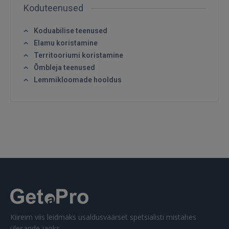
Koduteenused
Koduabilise teenused
Elamu koristamine
Territooriumi koristamine
SISENE
Õmbleja teenused
Lemmikloomade hooldus
Unustasite parooli?
Jäta mind meelde
FACEBOOK
GOOGLE
 Sign in with Apple
Ei ole veel registreerunud?
Kiireim viis leidmaks usaldusväärset spetsialisti mistahes
REGISTREERIMINE
ülesande jaoks.