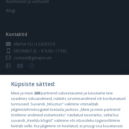
Küsimused ja vastused
Blogi
Kontaktid
AllePal OÜ (12209337)
58536867
(E – R 9.00–17.00)
contact@getapro.ee
Küpsiste sätted:
Riigid
Meie ja meie
269
partnerid salvestavame ja kasutame teie
seadmes isikuandmeid, näiteks sirvimisandmeid või kordumatuid
Eesti
tunnuseid. Suvandi „Nõustun” valimine võimaldab
Läti
jälgimistehnoloogiatel toetada jaotises „Meie ja meie partnerid
töötleme andmeid esitamiseks” näidatud eesmärke, sellal kui
Leedu
suvandi „Keeldu kõigist” valimine või nõusoleku tagasivõtmine
keelab selle. Kui jälgimine on keelatud, ei pruugi osa kuvatavast