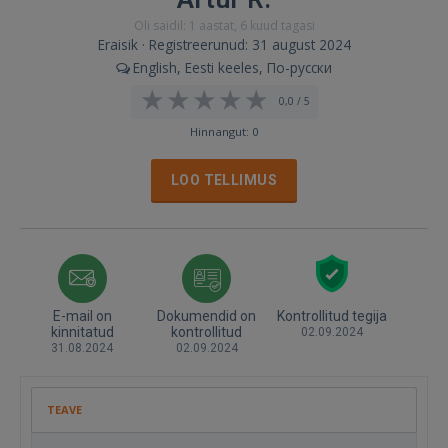
Oli saidil: 1 aastat, 6 kuud tagasi
Eraisik · Registreerunud: 31 august 2024
English, Eesti keeles, По-русски
0,0 / 5
Hinnangut: 0
LOO TELLIMUS
E-mail on
Dokumendid on
Kontrollitud tegija
kinnitatud
kontrollitud
02.09.2024
31.08.2024
02.09.2024
TEAVE