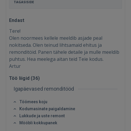
TAGASISIDE
Endast
Tere!
Olen noormees kellele meeldib asjade peal
nokitseda. Olen teinud lihtsamaid ehitus ja
remonditöid. Panen tähele detaile ja mulle meeldib
puhtus. Hea meelega aitan teid Teie kodus.
Artur
Töö liigid (
36
)
Igapäevased remonditööd
Töömees koju
Kodumasinate paigaldamine
Lukkude ja uste remont
Sisene
Mööbli kokkupanek