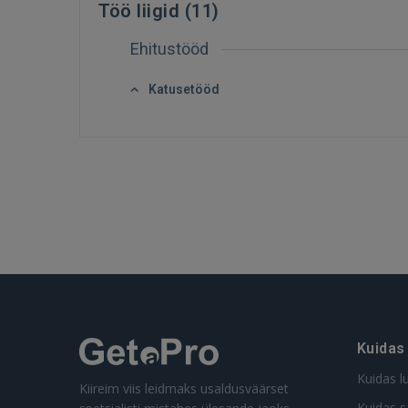
Töö liigid (
11
)
Ehitustööd
Katusetööd
Kuidas
Kuidas l
Kiireim viis leidmaks usaldusväärset
Kuidas s