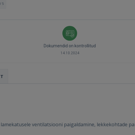
/ 5
Dokumendid on kontrollitud
Sisene
14.10.2024
ST
SISENE
Unustasite parooli?
Jäta mind meelde
lamekatusele ventilatsiooni paigaldamine, lekkekohtade pa
FACEBOOK