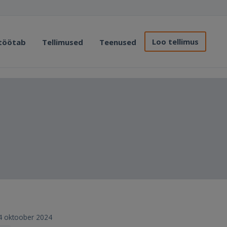
Loo tellimus
 töötab
Tellimused
Teenused
 14 oktoober 2024