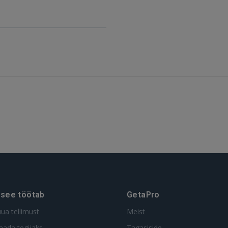
GOOGLE
 Sign in with Apple
Ei ole veel registreerunud?
REGISTREERIMINE
 see töötab
GetaPro
uua tellimust
Meist
aada tegijaks
Tagasiside