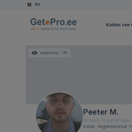
EE
RU
Kuidas see
Vaatamisi: 139
Peeter M.
Oli saidil: 30 päeva tagasi
Eraisik · Registreerunud: