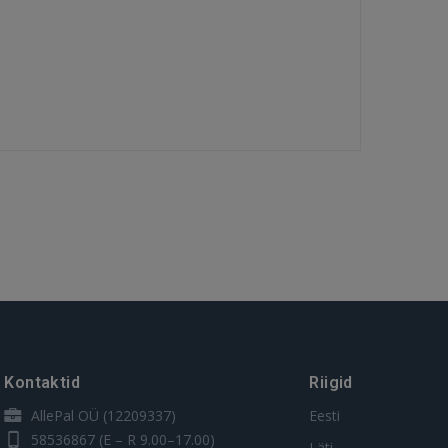
Kontaktid
Riigid
AllePal OÜ (12209337)
Eesti
58536867
(E – R 9.00–17.00)
Läti