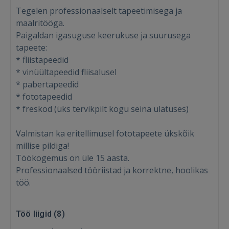
Tegelen professionaalselt tapeetimisega ja
maalritööga.
Paigaldan igasuguse keerukuse ja suurusega
tapeete:
* fliistapeedid
* vinüültapeedid fliisalusel
Sisene
* pabertapeedid
* fototapeedid
* freskod (üks tervikpilt kogu seina ulatuses)
Valmistan ka eritellimusel fototapeete ükskõik
millise pildiga!
Töökogemus on üle 15 aasta.
SISENE
Professionaalsed tööriistad ja korrektne, hoolikas
töö.
Unustasite parooli?
Jäta mind meelde
FACEBOOK
Töö liigid (
8
)