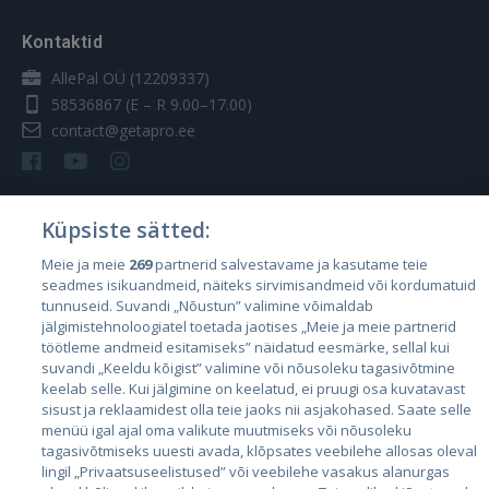
Kontaktid
AllePal OÜ (12209337)
58536867
(E – R 9.00–17.00)
contact@getapro.ee
Küpsiste sätted:
Riigid
Meie ja meie
269
partnerid salvestavame ja kasutame teie
seadmes isikuandmeid, näiteks sirvimisandmeid või kordumatuid
Eesti
tunnuseid. Suvandi „Nõustun” valimine võimaldab
Läti
jälgimistehnoloogiatel toetada jaotises „Meie ja meie partnerid
töötleme andmeid esitamiseks” näidatud eesmärke, sellal kui
Leedu
suvandi „Keeldu kõigist” valimine või nõusoleku tagasivõtmine
keelab selle. Kui jälgimine on keelatud, ei pruugi osa kuvatavast
sisust ja reklaamidest olla teie jaoks nii asjakohased. Saate selle
menüü igal ajal oma valikute muutmiseks või nõusoleku
tagasivõtmiseks uuesti avada, klõpsates veebilehe allosas oleval
lingil „Privaatsuseelistused” või veebilehe vasakus alanurgas