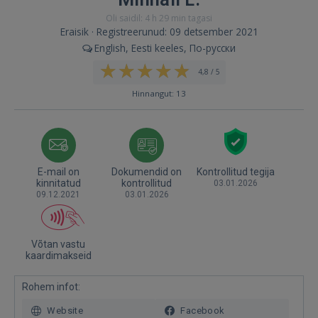
Oli saidil: 4 h 29 min tagasi
Eraisik · Registreerunud: 09 detsember 2021
English, Eesti keeles, По-русски
4,8 / 5
Hinnangut: 13
E-mail on
Dokumendid on
Kontrollitud tegija
kinnitatud
kontrollitud
03.01.2026
09.12.2021
03.01.2026
Võtan vastu
kaardimakseid
Rohem infot:
Website
Facebook