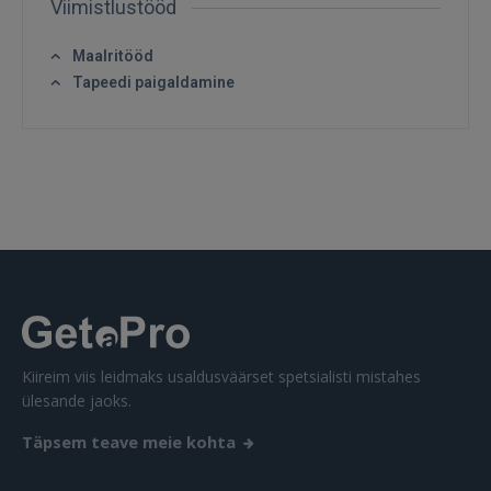
Viimistlustööd
GOOGLE
Maalritööd
Tapeedi paigaldamine
 Sign in with Apple
Ei ole veel registreerunud?
REGISTREERIMINE
Kiireim viis leidmaks usaldusväärset spetsialisti mistahes
ülesande jaoks.
Täpsem teave meie kohta