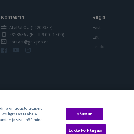
Kontaktid
Riigid
AllePal OÜ (12209337)
Eesti
58536867
(E – R 9.00–17.00)
Läti
contact@getapro.ee
Leedu
os.lt
auto24.ee
Osta.ee
adme omaduste aktiivne
Nõustun
või ligipääs teabele
laugos.lt
KV.ee
KuldneBörs.ee
aamide ja sisu mõõtmine,
Lükka kõik tagasi