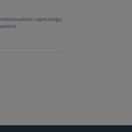
Unustasite parooli?
Jäta mind meelde
individuaalsete vajadustega.
FACEBOOK
petööle.
GOOGLE
 Sign in with Apple
Ei ole veel registreerunud?
REGISTREERIMINE