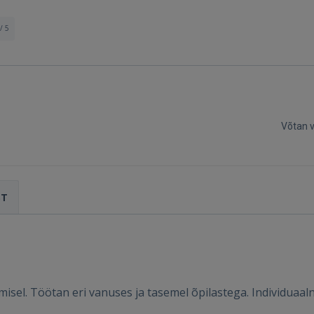
/ 5
Võtan 
Sisene
ST
l. Töötan eri vanuses ja tasemel õpilastega. Individuaalne
SISENE