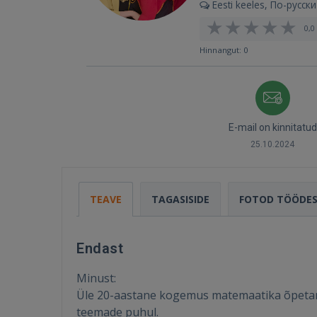
Eesti keeles, По-русски
0,0 
Hinnangut: 0
E-mail on kinnitatud
25.10.2024
TEAVE
TAGASISIDE
FOTOD TÖÖDE
Endast
Minust:
Üle 20-aastane kogemus matemaatika õpetamise
teemade puhul.