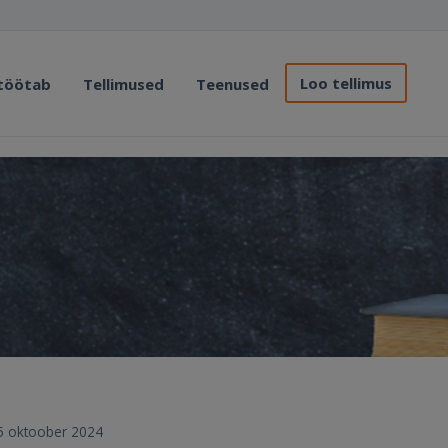
Loo tellimus
 töötab
Tellimused
Teenused
 25 oktoober 2024