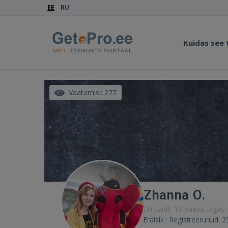
EE
RU
Kuidas see
Vaatamisi: 277
Zhanna O.
Oli saidil: 13 päeva tagasi
Eraisik · Registreerunud: