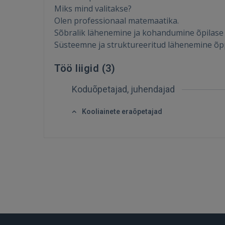
Miks mind valitakse?
Olen professionaal matemaatika.
Sõbralik lähenemine ja kohandumine õpilase 
Süsteemne ja struktureeritud lähenemine õp
Töö liigid (
3
)
Koduõpetajad, juhendajad
Kooliainete eraõpetajad