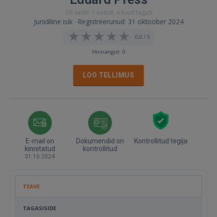
Oli saidil: 1 aastat, 4 kuud tagasi
Juriidiline isik · Registreerunud: 31 oktoober 2024
0,0 / 5
Hinnangut: 0
LOO TELLIMUS
E-mail on
Dokumendid on
Kontrollitud tegija
kinnitatud
kontrollitud
31.10.2024
TEAVE
TAGASISIDE