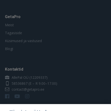
GetaPro
Meist
Tagasiside
Küsimused ja vastused
Blogi
Kontaktid
AllePal OÜ (12209337)
58536867
(E – R 9.00–17.00)
contact@getapro.ee