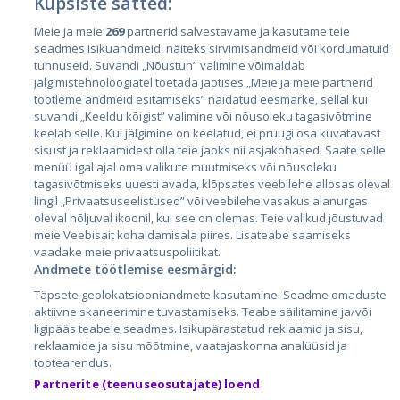
Küpsiste sätted:
Riigid
Meie ja meie
269
partnerid salvestavame ja kasutame teie
seadmes isikuandmeid, näiteks sirvimisandmeid või kordumatuid
Eesti
tunnuseid. Suvandi „Nõustun” valimine võimaldab
Läti
jälgimistehnoloogiatel toetada jaotises „Meie ja meie partnerid
töötleme andmeid esitamiseks” näidatud eesmärke, sellal kui
Leedu
suvandi „Keeldu kõigist” valimine või nõusoleku tagasivõtmine
keelab selle. Kui jälgimine on keelatud, ei pruugi osa kuvatavast
sisust ja reklaamidest olla teie jaoks nii asjakohased. Saate selle
menüü igal ajal oma valikute muutmiseks või nõusoleku
tagasivõtmiseks uuesti avada, klõpsates veebilehe allosas oleval
lingil „Privaatsuseelistused” või veebilehe vasakus alanurgas
oleval hõljuval ikoonil, kui see on olemas. Teie valikud jõustuvad
meie Veebisait kohaldamisala piires. Lisateabe saamiseks
vaadake meie privaatsuspoliitikat.
Andmete töötlemise eesmärgid:
City24.lv
CVbankas.lt
Täpsete geolokatsiooniandmete kasutamine. Seadme omaduste
City24.ee
Kainos.lt
aktiivne skaneerimine tuvastamiseks. Teabe säilitamine ja/või
GetaPro.lv
Paslaugos.lt
ligipääs teabele seadmes. Isikupärastatud reklaamid ja sisu,
GetaPro.ee
auto24.ee
reklaamide ja sisu mõõtmine, vaatajaskonna analüüsid ja
tootearendus.
Skelbiu.lt
KV.ee
Partnerite (teenuseosutajate) loend
Autoplius.lt
Osta.ee