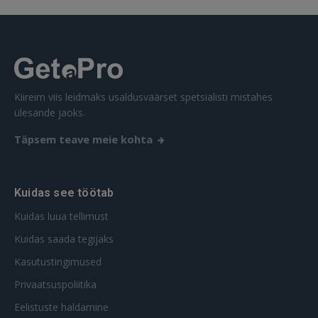
Unustasite parooli?
Jäta mind meelde
FACEBOOK
Kiireim viis leidmaks usaldusväärset spetsialisti mistahes
GOOGLE
ülesande jaoks.
Täpsem teave meie kohta
 Sign in with Apple
Ei ole veel registreerunud?
Kuidas see töötab
REGISTREERIMINE
Kuidas luua tellimust
Kuidas saada tegijaks
Kasutustingimused
Privaatsuspoliitika
Eelistuste haldamine