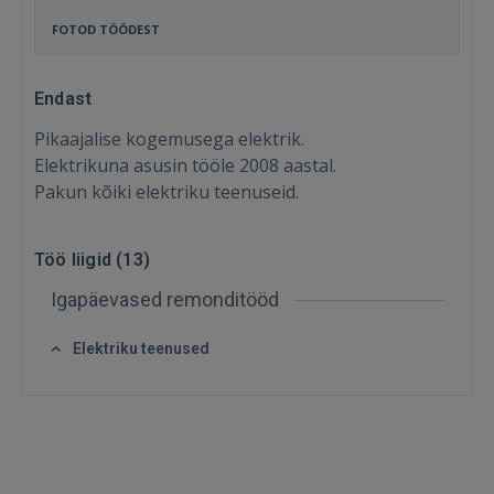
FOTOD TÖÖDEST
Endast
Pikaajalise kogemusega elektrik.
Elektrikuna asusin tööle 2008 aastal.
Pakun kõiki elektriku teenuseid.
Töö liigid (
13
)
Sisene
Igapäevased remonditööd
Elektriku teenused
SISENE