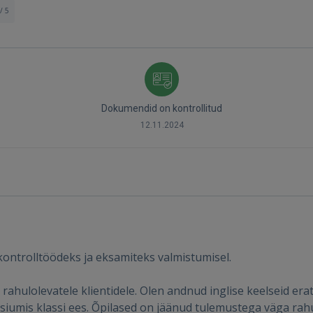
/ 5
Dokumendid on kontrollitud
12.11.2024
Sisene
ontrolltöödeks ja eksamiteks valmistumisel.
hulolevatele klientidele. Olen andnud inglise keelseid erat
umis klassi ees. Õpilased on jäänud tulemustega väga rahul