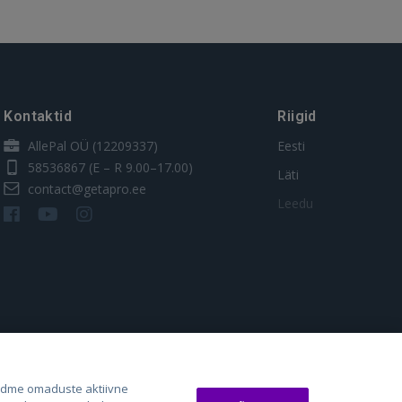
Kontaktid
Riigid
AllePal OÜ (12209337)
Eesti
58536867
(E – R 9.00–17.00)
Läti
contact@getapro.ee
Leedu
os.lt
auto24.ee
Osta.ee
adme omaduste aktiivne