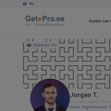
EE
RU
Kuidas see
Vaatamisi: 479
Jorgen T.
Oli saidil: 1 aastat, 2 kuud
Eraisik · Registreerunud: