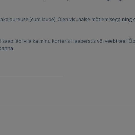
SISENE
Unustasite parooli?
Jäta mind meelde
akalaureuse (cum laude). Olen visuaalse mõtlemisega ning
FACEBOOK
 saab läbi viia ka minu korteris Haaberstis või veebi teel. Õp
 panna
GOOGLE
 Sign in with Apple
Ei ole veel registreerunud?
REGISTREERIMINE