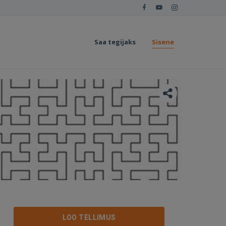
Saa tegijaks
Sisene
LOO TELLIMUS