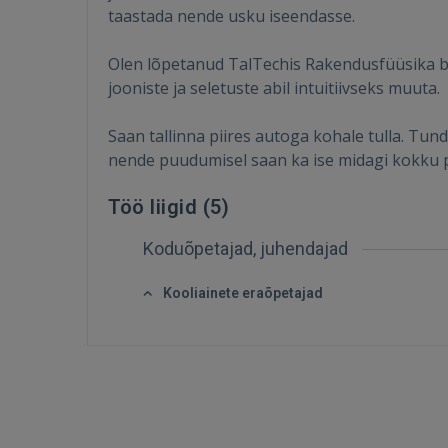
taastada nende usku iseendasse.
Olen lõpetanud TalTechis Rakendusfüüsika b
jooniste ja seletuste abil intuitiivseks muuta.
Saan tallinna piires autoga kohale tulla. Tundi
nende puudumisel saan ka ise midagi kokku
Töö liigid (
5
)
Koduõpetajad, juhendajad
Kooliainete eraõpetajad