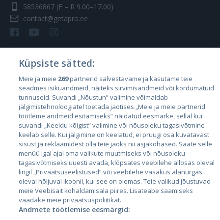
58536867
(E – R 9.00–17.00)
contact@getapro.ee
Küpsiste sätted:
Riigid
Meie ja meie
269
partnerid salvestavame ja kasutame teie
seadmes isikuandmeid, näiteks sirvimisandmeid või kordumatuid
Eesti
tunnuseid. Suvandi „Nõustun” valimine võimaldab
Läti
jälgimistehnoloogiatel toetada jaotises „Meie ja meie partnerid
töötleme andmeid esitamiseks” näidatud eesmärke, sellal kui
Leedu
suvandi „Keeldu kõigist” valimine või nõusoleku tagasivõtmine
keelab selle. Kui jälgimine on keelatud, ei pruugi osa kuvatavast
sisust ja reklaamidest olla teie jaoks nii asjakohased. Saate selle
menüü igal ajal oma valikute muutmiseks või nõusoleku
tagasivõtmiseks uuesti avada, klõpsates veebilehe allosas oleval
lingil „Privaatsuseelistused” või veebilehe vasakus alanurgas
oleval hõljuval ikoonil, kui see on olemas. Teie valikud jõustuvad
meie Veebisait kohaldamisala piires. Lisateabe saamiseks
vaadake meie privaatsuspoliitikat.
Andmete töötlemise eesmärgid:
City24.lv
CVbankas.lt