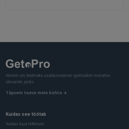
SISENE
Unustasite parooli?
Jäta mind meelde
FACEBOOK
GOOGLE
Kiireim viis leidmaks usaldusväärset spetsialisti mistahes
 Sign in with Apple
ülesande jaoks.
Ei ole veel registreerunud?
Täpsem teave meie kohta
REGISTREERIMINE
Kuidas see töötab
Kuidas luua tellimust