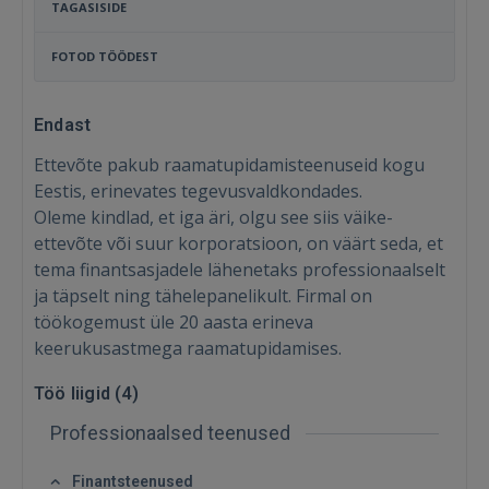
TAGASISIDE
FOTOD TÖÖDEST
Endast
Ettevõte pakub raamatupidamisteenuseid kogu
Eestis, erinevates tegevusvaldkondades.
Oleme kindlad, et iga äri, olgu see siis väike-
ettevõte või suur korporatsioon, on väärt seda, et
tema finantsasjadele lähenetaks professionaalselt
ja täpselt ning tähelepanelikult. Firmal on
töökogemust üle 20 aasta erineva
keerukusastmega raamatupidamises.
Sisene
Töö liigid (
4
)
Professionaalsed teenused
Finantsteenused