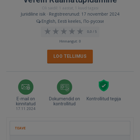
Oli saidil: 1 aastat, 1 kuud tagasi
Juriidiline isik · Registreerunud: 17 november 2024
English, Eesti keeles, По-русски
0,0 / 5
Hinnangut: 0
LOO TELLIMUS
E-mail on
Dokumendid on
Kontrollitud tegija
kinnitatud
kontrollitud
17.11.2024
TEAVE