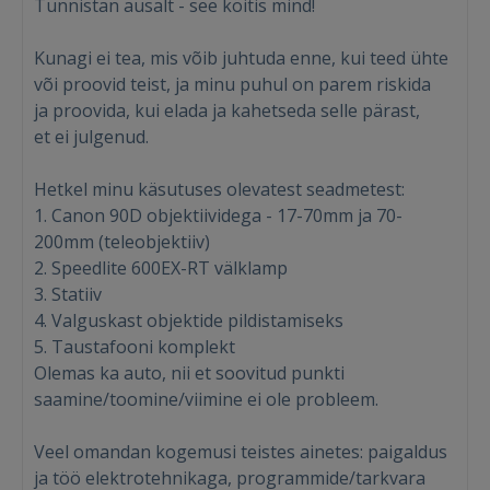
Tunnistan ausalt - see köitis mind!
Kunagi ei tea, mis võib juhtuda enne, kui teed ühte
või proovid teist, ja minu puhul on parem riskida
ja proovida, kui elada ja kahetseda selle pärast,
et ei julgenud.
Hetkel minu käsutuses olevatest seadmetest:
1. Canon 90D objektiividega - 17-70mm ja 70-
Sisene
200mm (teleobjektiiv)
2. Speedlite 600EX-RT välklamp
3. Statiiv
4. Valguskast objektide pildistamiseks
5. Taustafooni komplekt
Olemas ka auto, nii et soovitud punkti
saamine/toomine/viimine ei ole probleem.
SISENE
Veel omandan kogemusi teistes ainetes: paigaldus
Unustasite parooli?
Jäta mind meelde
ja töö elektrotehnikaga, programmide/tarkvara