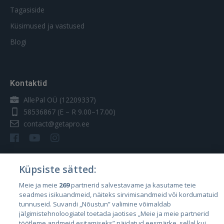
Tagasiside
Küsimused ja vastused
Blogi
Kontaktid
AllePal OÜ (12209337)
58536867
(E – R 9.00–17.00)
contact@getapro.ee
Küpsiste sätted:
Riigid
Meie ja meie
269
partnerid salvestavame ja kasutame teie
seadmes isikuandmeid, näiteks sirvimisandmeid või kordumatuid
Eesti
tunnuseid. Suvandi „Nõustun” valimine võimaldab
Läti
jälgimistehnoloogiatel toetada jaotises „Meie ja meie partnerid
töötleme andmeid esitamiseks” näidatud eesmärke, sellal kui