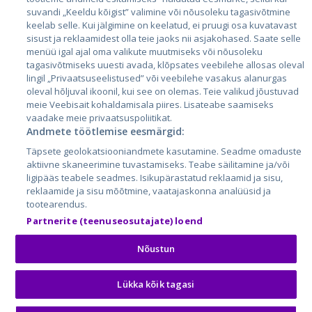
Leedu
suvandi „Keeldu kõigist” valimine või nõusoleku tagasivõtmine
keelab selle. Kui jälgimine on keelatud, ei pruugi osa kuvatavast
sisust ja reklaamidest olla teie jaoks nii asjakohased. Saate selle
menüü igal ajal oma valikute muutmiseks või nõusoleku
tagasivõtmiseks uuesti avada, klõpsates veebilehe allosas oleval
lingil „Privaatsuseelistused” või veebilehe vasakus alanurgas
oleval hõljuval ikoonil, kui see on olemas. Teie valikud jõustuvad
meie Veebisait kohaldamisala piires. Lisateabe saamiseks
vaadake meie privaatsuspoliitikat.
Andmete töötlemise eesmärgid:
City24.lv
CVbankas.lt
Täpsete geolokatsiooniandmete kasutamine. Seadme omaduste
City24.ee
Kainos.lt
aktiivne skaneerimine tuvastamiseks. Teabe säilitamine ja/või
GetaPro.lv
Paslaugos.lt
ligipääs teabele seadmes. Isikupärastatud reklaamid ja sisu,
GetaPro.ee
auto24.ee
reklaamide ja sisu mõõtmine, vaatajaskonna analüüsid ja
tootearendus.
Skelbiu.lt
KV.ee
Partnerite (teenuseosutajate) loend
Autoplius.lt
Osta.ee
Aruodas.lt
KuldneBörs.ee
Nõustun
Lükka kõik tagasi
© 2026 GetaPro. Kõik õigused kaitstud.