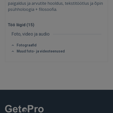
paigaldus ja arvutite hooldus, tekstitöötlus ja õpin
FACEBOOK
psühholoogia + filosoofia.
GOOGLE
Töö liigid (
15
)
Foto, video ja audio
 Sign in with Apple
Fotograafid
Ei ole veel registreerunud?
Muud foto- ja videoteenused
REGISTREERIMINE