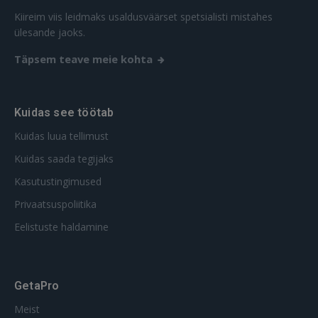
Kiireim viis leidmaks usaldusväärset spetsialisti mistahes
ülesande jaoks.
Täpsem teave meie kohta
Kuidas see töötab
Kuidas luua tellimust
Kuidas saada tegijaks
Kasutustingimused
Privaatsuspoliitika
Eelistuste haldamine
GetaPro
Meist