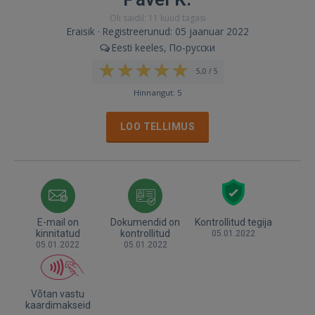
Oli saidil: 11 kuud tagasi
Eraisik · Registreerunud: 05 jaanuar 2022
Eesti keeles, По-русски
5,0 / 5
Hinnangut: 5
LOO TELLIMUS
E-mail on
Dokumendid on
Kontrollitud tegija
kinnitatud
kontrollitud
05.01.2022
05.01.2022
05.01.2022
Võtan vastu
kaardimakseid