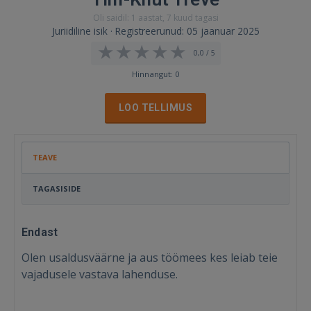
Oli saidil: 1 aastat, 7 kuud tagasi
Juriidiline isik · Registreerunud: 05 jaanuar 2025
0,0 / 5
Hinnangut: 0
LOO TELLIMUS
TEAVE
TAGASISIDE
Endast
Olen usaldusväärne ja aus töömees kes leiab teie
vajadusele vastava lahenduse.