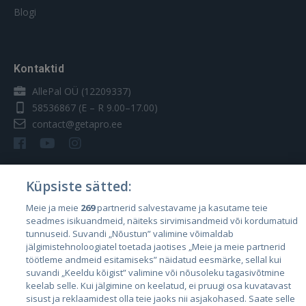
Blogi
Kontaktid
AllePal OÜ (12209337)
58536867
(E – R 9.00–17.00)
contact@getapro.ee
Küpsiste sätted:
Riigid
Meie ja meie
269
partnerid salvestavame ja kasutame teie
seadmes isikuandmeid, näiteks sirvimisandmeid või kordumatuid
Eesti
tunnuseid. Suvandi „Nõustun” valimine võimaldab
Läti
jälgimistehnoloogiatel toetada jaotises „Meie ja meie partnerid
töötleme andmeid esitamiseks” näidatud eesmärke, sellal kui
Leedu
suvandi „Keeldu kõigist” valimine või nõusoleku tagasivõtmine
keelab selle. Kui jälgimine on keelatud, ei pruugi osa kuvatavast
sisust ja reklaamidest olla teie jaoks nii asjakohased. Saate selle