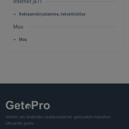
Internet ja IT
Reklaamikirjutamine, tekstitöötlus
Muu
SISENE
Muu
Unustasite parooli?
Jäta mind meelde
FACEBOOK
GOOGLE
 Sign in with Apple
Ei ole veel registreerunud?
Kiireim viis leidmaks usaldusväärset spetsialisti mistahes
ülesande jaoks.
REGISTREERIMINE