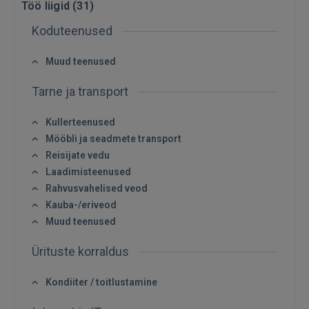
Töö liigid (
31
)
Koduteenused
Muud teenused
Tarne ja transport
Kullerteenused
Mööbli ja seadmete transport
Reisijate vedu
Laadimisteenused
Rahvusvahelised veod
Kauba-/eriveod
Muud teenused
Ürituste korraldus
Sisene
Kondiiter / toitlustamine