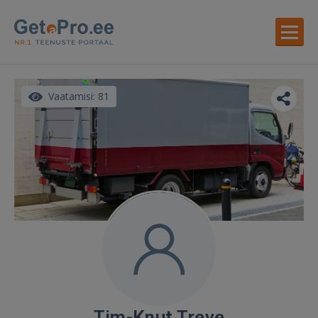
Vaatamisi: 81
Tim-Knut Treve