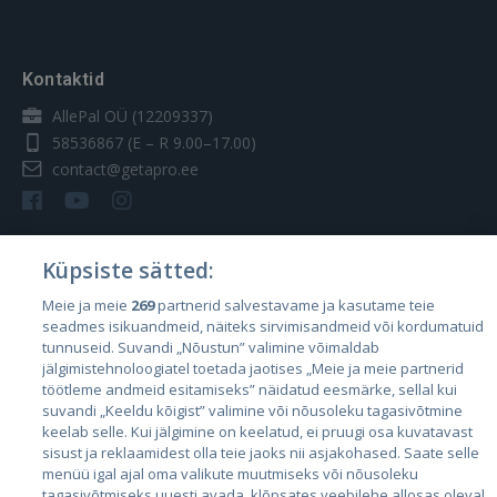
Kontaktid
AllePal OÜ (12209337)
58536867
(E – R 9.00–17.00)
contact@getapro.ee
Küpsiste sätted:
Riigid
Meie ja meie
269
partnerid salvestavame ja kasutame teie
seadmes isikuandmeid, näiteks sirvimisandmeid või kordumatuid
Eesti
tunnuseid. Suvandi „Nõustun” valimine võimaldab
Läti
jälgimistehnoloogiatel toetada jaotises „Meie ja meie partnerid
töötleme andmeid esitamiseks” näidatud eesmärke, sellal kui
Leedu
suvandi „Keeldu kõigist” valimine või nõusoleku tagasivõtmine
keelab selle. Kui jälgimine on keelatud, ei pruugi osa kuvatavast
sisust ja reklaamidest olla teie jaoks nii asjakohased. Saate selle
menüü igal ajal oma valikute muutmiseks või nõusoleku
tagasivõtmiseks uuesti avada, klõpsates veebilehe allosas oleval