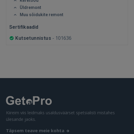
Keretööd
Üldremont
Muu sõidukite remont
Sertifikaadid
SISENE
-
101636
Kutsetunnistus
Unustasite parooli?
Jäta mind meelde
FACEBOOK
GOOGLE
 Sign in with Apple
Kiireim viis leidmaks usaldusväärset spetsialisti mistahes
Ei ole veel registreerunud?
ülesande jaoks.
REGISTREERIMINE
Täpsem teave meie kohta