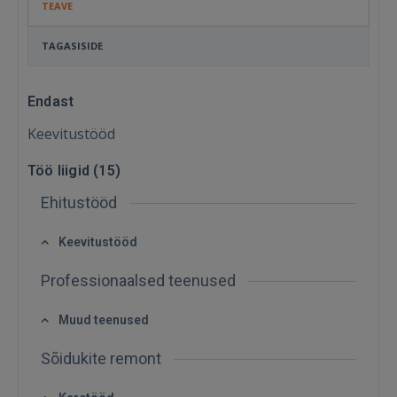
TEAVE
TAGASISIDE
Endast
Keevitustööd
Töö liigid (
15
)
Ehitustööd
Keevitustööd
Professionaalsed teenused
Muud teenused
Sisene
Sõidukite remont