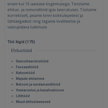
enam kui 15-aastase kogemusega. Teostame
ehitus- ja remonditöid igas keerukuses. Töötame
korrektselt, peame kinni kokkulepetest ja
tähtaegadest ning tagame kvaliteetse ja
vastupidava tulemuse
Töö liigid (
175
)
Ehitustööd
Demonteerimistööd
Fassaaditööd
Katusetööd
Majade ehitamine
Betooni ja vundamenditööd
Veevarustus ja kanalisatsioon
Lihttööd
Muud ehitusteenused