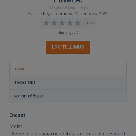
Oli saidil: 6 kuud tagasi
Eraisik · Registreerunud: 01 veebruar 2025
0,0 / 5
Hinnangut: 0
LOO TELLIMUS
TEAVE
TAGASISIDE
FOTOD TÖÖDEST
Endast
Meist
Oleme usaldusväärne ehitus- ja remondimeeskond