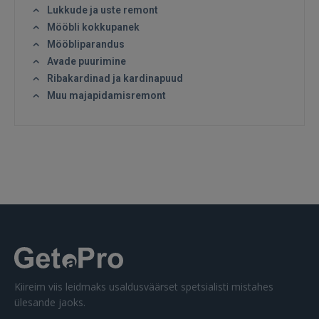
Lukkude ja uste remont
Mööbli kokkupanek
GOOGLE
Mööbliparandus
Avade puurimine
Ribakardinad ja kardinapuud
 Sign in with Apple
Muu majapidamisremont
Ei ole veel registreerunud?
REGISTREERIMINE
Kiireim viis leidmaks usaldusväärset spetsialisti mistahes
ülesande jaoks.