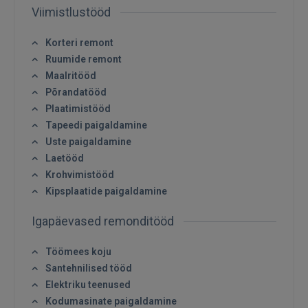
Viimistlustööd
Korteri remont
Ruumide remont
Maalritööd
Põrandatööd
Plaatimistööd
Sisene
Tapeedi paigaldamine
Uste paigaldamine
Laetööd
Krohvimistööd
Kipsplaatide paigaldamine
Igapäevased remonditööd
SISENE
Töömees koju
Unustasite parooli?
Jäta mind meelde
Santehnilised tööd
Elektriku teenused
Kodumasinate paigaldamine
FACEBOOK