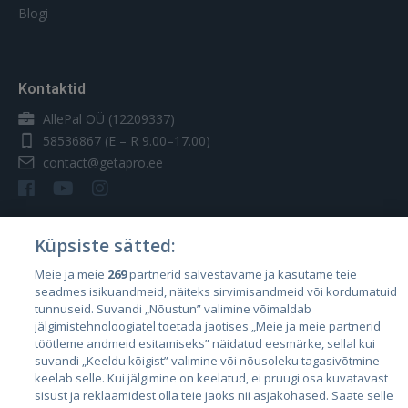
Blogi
Kontaktid
AllePal OÜ (12209337)
58536867
(E – R 9.00–17.00)
contact@getapro.ee
Küpsiste sätted:
Riigid
Meie ja meie
269
partnerid salvestavame ja kasutame teie
seadmes isikuandmeid, näiteks sirvimisandmeid või kordumatuid
Eesti
tunnuseid. Suvandi „Nõustun” valimine võimaldab
Läti
jälgimistehnoloogiatel toetada jaotises „Meie ja meie partnerid
töötleme andmeid esitamiseks” näidatud eesmärke, sellal kui
Leedu
suvandi „Keeldu kõigist” valimine või nõusoleku tagasivõtmine
keelab selle. Kui jälgimine on keelatud, ei pruugi osa kuvatavast
sisust ja reklaamidest olla teie jaoks nii asjakohased. Saate selle