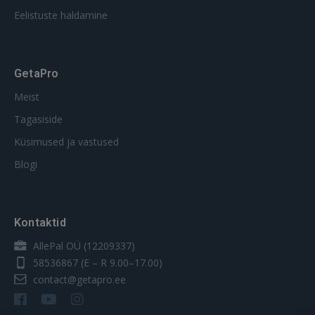
Eelistuste haldamine
GetaPro
Meist
Tagasiside
Küsimused ja vastused
Blogi
Kontaktid
AllePal OÜ (12209337)
58536867
(E – R 9.00–17.00)
contact@getapro.ee