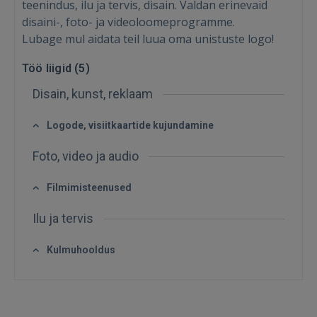
teenindus, ilu ja tervis, disain. Valdan erinevaid
disaini-, foto- ja videoloomeprogramme.
Lubage mul aidata teil luua oma unistuste logo!
Sisene
Töö liigid (
5
)
Disain, kunst, reklaam
Logode, visiitkaartide kujundamine
Foto, video ja audio
SISENE
Filmimisteenused
Unustasite parooli?
Jäta mind meelde
Ilu ja tervis
FACEBOOK
Kulmuhooldus
GOOGLE