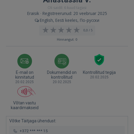
Oli saidil: 6 kuud tagasi
Eraisik · Registreerunud: 20 veebruar 2025
English, Eesti keeles, По-русски
0,0 / 5
Hinnangut: 0
E-mail on
Dokumendid on
Kontrollitud tegija
kinnitatud
kontrollitud
20.02.2025
20.02.2025
20.02.2025
Võtan vastu
kaardimakseid
Võtke Täitjaga ühendust:
+372 *** *** 15