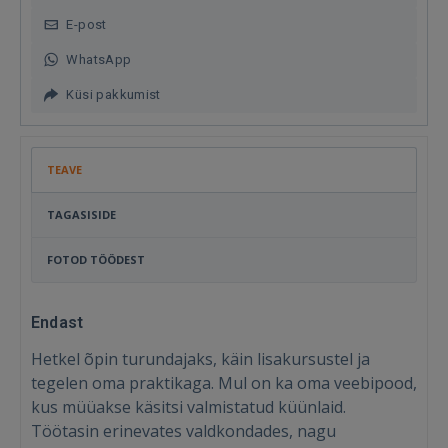
E-post
WhatsApp
Küsi pakkumist
TEAVE
TAGASISIDE
FOTOD TÖÖDEST
Endast
Hetkel õpin turundajaks, käin lisakursustel ja
tegelen oma praktikaga. Mul on ka oma veebipood,
kus müüakse käsitsi valmistatud küünlaid.
Töötasin erinevates valdkondades, nagu