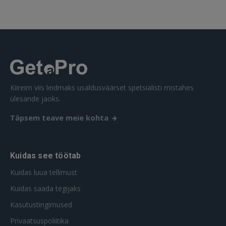
 Sign in with Apple
Ei ole veel registreerunud?
REGISTREERIMINE
Kiireim viis leidmaks usaldusväärset spetsialisti mistahes
ülesande jaoks.
Täpsem teave meie kohta
Kuidas see töötab
Kuidas luua tellimust
Kuidas saada tegijaks
Kasutustingimused
Privaatsuspoliitika