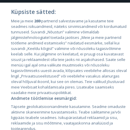
Küpsiste sätted:
Riigid
Meie ja meie
269
partnerid salvestavame ja kasutame teie
seadmes isikuandmeid, näiteks sirvimisandmeid või kordumatuid
Eesti
tunnuseid. Suvandi „Nõustun” valimine võimaldab
Läti
jälgimistehnoloogiatel toetada jaotises „Meie ja meie partnerid
töötleme andmeid esitamiseks” näidatud eesmärke, sellal kui
Leedu
suvandi „Keeldu kõigist” valimine või nõusoleku tagasivõtmine
keelab selle. Kui jälgimine on keelatud, ei pruugi osa kuvatavast
sisust ja reklaamidest olla teie jaoks nii asjakohased. Saate selle
menüü igal ajal oma valikute muutmiseks või nõusoleku
tagasivõtmiseks uuesti avada, klõpsates veebilehe allosas oleval
lingil „Privaatsuseelistused” või veebilehe vasakus alanurgas
oleval hõljuval ikoonil, kui see on olemas. Teie valikud jõustuvad
meie Veebisait kohaldamisala piires. Lisateabe saamiseks
vaadake meie privaatsuspoliitikat.
Andmete töötlemise eesmärgid:
City24.lv
CVbankas.lt
Täpsete geolokatsiooniandmete kasutamine. Seadme omaduste
City24.ee
Kainos.lt
aktiivne skaneerimine tuvastamiseks. Teabe säilitamine ja/või
GetaPro.lv
Paslaugos.lt
ligipääs teabele seadmes. Isikupärastatud reklaamid ja sisu,
GetaPro.ee
auto24.ee
reklaamide ja sisu mõõtmine, vaatajaskonna analüüsid ja
tootearendus.
Skelbiu.lt
KV.ee