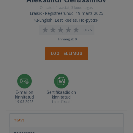
Oli saidil: 1 aastat, 3 kuud tagasi
Eraisik · Registreerunud: 19 märts 2025
English, Eesti keeles, По-русски
0,0 / 5
Hinnangut: 0
LOO TELLIMUS
E-mail on
Sertifikaadid on
kinnitatud
kinnitatud
19.03.2025
1 sertifikaati
TEAVE