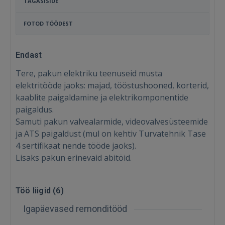
TAGASISIDE
FOTOD TÖÖDEST
Endast
Tere, pakun elektriku teenuseid musta
elektritööde jaoks: majad, tööstushooned, korterid,
kaablite paigaldamine ja elektrikomponentide
paigaldus.
Samuti pakun valvealarmide, videovalvesüsteemide
ja ATS paigaldust (mul on kehtiv Turvatehnik Tase
4 sertifikaat nende tööde jaoks).
Lisaks pakun erinevaid abitöid.
Sisene
Töö liigid (
6
)
Igapäevased remonditööd