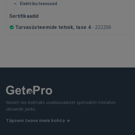
Elektriku teenused
Sertifikaadid
SISENE
-
222206
Turvasüsteemide tehnik, tase 4
Unustasite parooli?
Jäta mind meelde
FACEBOOK
GOOGLE
 Sign in with Apple
Kiireim viis leidmaks usaldusväärset spetsialisti mistahes
Ei ole veel registreerunud?
ülesande jaoks.
Täpsem teave meie kohta
REGISTREERIMINE