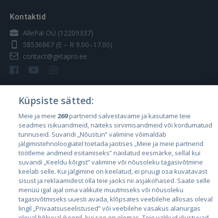
Kontaktid
AllePal OÜ (12209337)
58536867
(E – R 9.00–17.00)
contact@getapro.ee
Küpsiste sätted:
Riigid
Meie ja meie
269
partnerid salvestavame ja kasutame teie
seadmes isikuandmeid, näiteks sirvimisandmeid või kordumatuid
Eesti
tunnuseid. Suvandi „Nõustun” valimine võimaldab
Läti
jälgimistehnoloogiatel toetada jaotises „Meie ja meie partnerid
töötleme andmeid esitamiseks” näidatud eesmärke, sellal kui
Leedu
suvandi „Keeldu kõigist” valimine või nõusoleku tagasivõtmine
keelab selle. Kui jälgimine on keelatud, ei pruugi osa kuvatavast
sisust ja reklaamidest olla teie jaoks nii asjakohased. Saate selle
menüü igal ajal oma valikute muutmiseks või nõusoleku
tagasivõtmiseks uuesti avada, klõpsates veebilehe allosas oleval
lingil „Privaatsuseelistused” või veebilehe vasakus alanurgas
oleval hõljuval ikoonil, kui see on olemas. Teie valikud jõustuvad