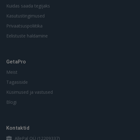
Kuidas saada tegijaks
Kasutustingimused
Privaatsuspoliitika
Eelistuste haldamine
GetaPro
Meist
Tagasiside
Küsimused ja vastused
Blogi
Kontaktid
AllePal OÜ (12209337)