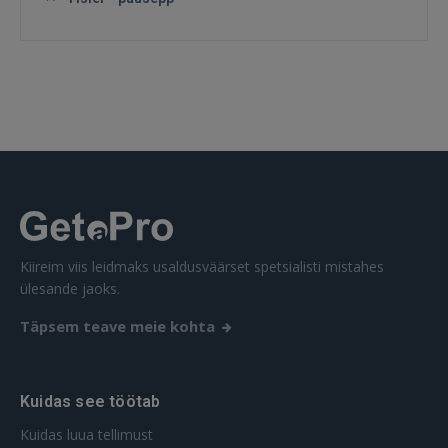
SISENE
Unustasite parooli?
Jäta mind meelde
FACEBOOK
GOOGLE
Kiireim viis leidmaks usaldusväärset spetsialisti mistahes
 Sign in with Apple
ülesande jaoks.
Ei ole veel registreerunud?
Täpsem teave meie kohta
REGISTREERIMINE
Kuidas see töötab
Kuidas luua tellimust