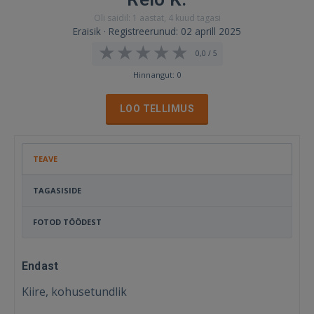
Oli saidil: 1 aastat, 4 kuud tagasi
Eraisik · Registreerunud: 02 aprill 2025
0,0 / 5
Hinnangut: 0
LOO TELLIMUS
TEAVE
TAGASISIDE
FOTOD TÖÖDEST
Endast
Kiire, kohusetundlik