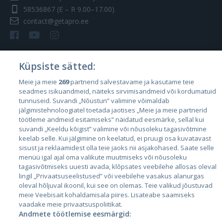
58536867
(E – R 9.00–17.00)
contact@getapro.ee
Küpsiste sätted:
Riigid
Meie ja meie
269
partnerid salvestavame ja kasutame teie
seadmes isikuandmeid, näiteks sirvimisandmeid või kordumatuid
Eesti
tunnuseid. Suvandi „Nõustun” valimine võimaldab
Läti
jälgimistehnoloogiatel toetada jaotises „Meie ja meie partnerid
töötleme andmeid esitamiseks” näidatud eesmärke, sellal kui
Leedu
suvandi „Keeldu kõigist” valimine või nõusoleku tagasivõtmine
keelab selle. Kui jälgimine on keelatud, ei pruugi osa kuvatavast
sisust ja reklaamidest olla teie jaoks nii asjakohased. Saate selle
menüü igal ajal oma valikute muutmiseks või nõusoleku
tagasivõtmiseks uuesti avada, klõpsates veebilehe allosas oleval
lingil „Privaatsuseelistused” või veebilehe vasakus alanurgas
oleval hõljuval ikoonil, kui see on olemas. Teie valikud jõustuvad
meie Veebisait kohaldamisala piires. Lisateabe saamiseks
vaadake meie privaatsuspoliitikat.
Andmete töötlemise eesmärgid:
City24.lv
CVbankas.lt