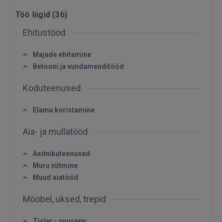
Töö liigid (
36
)
Ehitustööd
Majade ehitamine
Betooni ja vundamenditööd
Koduteenused
Elamu koristamine
Aia- ja mullatööd
Aednikuteenused
Sisene
Muru niitmine
Muud aiatööd
Mööbel, uksed, trepid
Tisler - puusepp