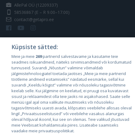
AllePal OÜ (12209337)
58536867
(E – R 9.00–17.00)
contact@getapro.ee
Küpsiste sätted:
Riigid
Meie ja meie
269
partnerid salvestavame ja kasutame teie
seadmes isikuandmeid, näiteks sirvimisandmeid või kordumatuid
Eesti
tunnuseid. Suvandi „Nõustun” valimine võimaldab
Läti
jälgimistehnoloogiatel toetada jaotises „Meie ja meie partnerid
töötleme andmeid esitamiseks” näidatud eesmärke, sellal kui
Leedu
suvandi „Keeldu kõigist” valimine või nõusoleku tagasivõtmine
keelab selle. Kui jälgimine on keelatud, ei pruugi osa kuvatavast
sisust ja reklaamidest olla teie jaoks nii asjakohased. Saate selle
menüü igal ajal oma valikute muutmiseks või nõusoleku
tagasivõtmiseks uuesti avada, klõpsates veebilehe allosas oleval
lingil „Privaatsuseelistused” või veebilehe vasakus alanurgas
oleval hõljuval ikoonil, kui see on olemas. Teie valikud jõustuvad
meie Veebisait kohaldamisala piires. Lisateabe saamiseks
vaadake meie privaatsuspoliitikat.