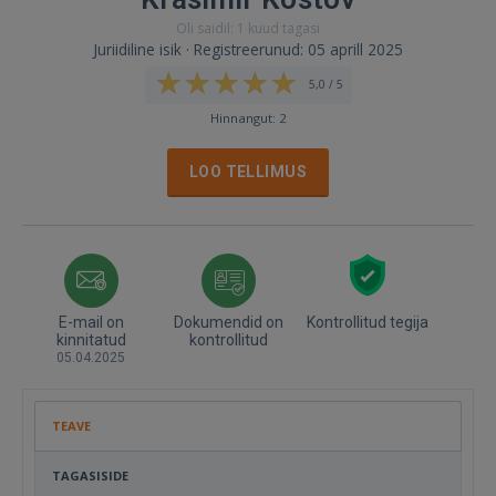
Oli saidil: 1 kuud tagasi
Juriidiline isik · Registreerunud: 05 aprill 2025
5,0 / 5
Hinnangut: 2
LOO TELLIMUS
E-mail on
Dokumendid on
Kontrollitud tegija
kinnitatud
kontrollitud
05.04.2025
TEAVE
TAGASISIDE