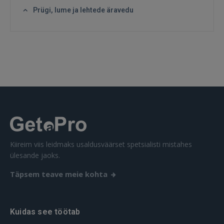
GOOGLE
Prügi, lume ja lehtede äravedu
 Sign in with Apple
Ei ole veel registreerunud?
REGISTREERIMINE
Kiireim viis leidmaks usaldusväärset spetsialisti mistahes
ülesande jaoks.
Täpsem teave meie kohta
Kuidas see töötab