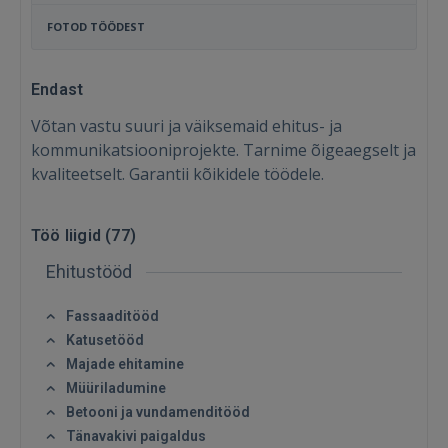
FOTOD TÖÖDEST
Endast
Võtan vastu suuri ja väiksemaid ehitus- ja
kommunikatsiooniprojekte. Tarnime õigeaegselt ja
kvaliteetselt. Garantii kõikidele töödele.
Töö liigid (
77
)
Ehitustööd
Fassaaditööd
Katusetööd
Majade ehitamine
Müüriladumine
Betooni ja vundamenditööd
Tänavakivi paigaldus