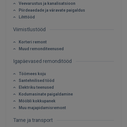
Veevarustus ja kanalisatsioon
Piirdeaedade ja väravate paigaldus
Lihttööd
Viimistlustööd
Sisene
Korteri remont
Muud remonditeenused
Igapäevased remonditööd
Töömees koju
Santehnilised tööd
SISENE
Elektriku teenused
Unustasite parooli?
Jäta mind meelde
Kodumasinate paigaldamine
Mööbli kokkupanek
Muu majapidamisremont
FACEBOOK
Tarne ja transport