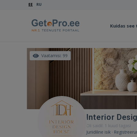
EE
RU
Kuidas see
Vaatamisi: 99
Interior Desi
Oli saidil: 1 kuud tagasi
Juriidiline isik · Registreer