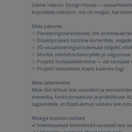
Oleme Interior Design House — sisearhitekti
kujundada interjöör, mis on mugav, harmoonili
Mida pakume:
✨ Planeeringulahendused, mis arvestavad teie 
✨ Disainiprojekti loomine korteritele, majadel
✨ 3D-visualiseeringud tulemuse selgeks ett
✨ Mööbli, viimistlusmaterjalide ja valgustuse 
✨ Projekti komplekteerimine — abi tarnijate v
✨ Projekti teostamise etapis kaasnev tugi
Meie lähenemine:
Meie töö lähtub teie soovidest ja eesmärkide
esteetika, funktsionaalsuse ja praktilisuse. 
tagasisidele, et lõpptulemus vastaks teie ootu
Meiega koostöö eelised:
✔ Individuaalsed lahendused vastavalt teie va