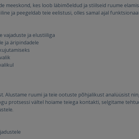
de meeskond, kes loob läbimõeldud ja stiilseid ruume elami
ne ja peegeldab teie eelistusi, olles samal ajal funktsionaal
Sisene
vajaduste ja elustiiliga
e ja äripindadele
ekujutamiseks
valik
alikul
SISENE
Unustasite parooli?
Jäta mind meelde
st. Alustame ruumi ja teie ootuste põhjalikust analüüsist n
Kogu protsessi vältel hoiame teiega kontakti, selgitame teht
stele.
FACEBOOK
GOOGLE
jadustele