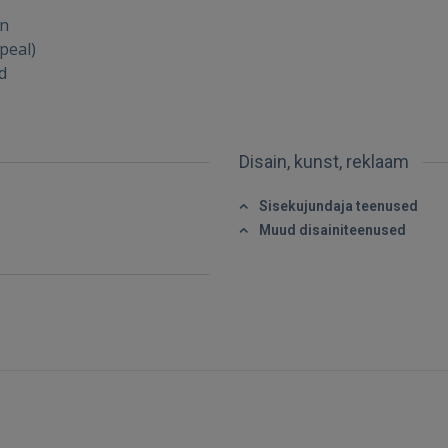
on
 Sign in with Apple
peal)
d
Ei ole veel registreerunud?
REGISTREERIMINE
Disain, kunst, reklaam
Sisekujundaja teenused
Muud disainiteenused