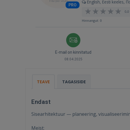
English, Eesti keeles, П
PRO
0,0 
Hinnangut: 0
E-mail on kinnitatud
08.04.2025
TEAVE
TAGASISIDE
Endast
Sisearhitektuur — planeering, visualiseerimin
Meist: