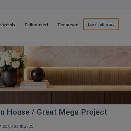
Loo tellimus
 töötab
Tellimused
Teenused
gn House / Great Mega Project
unud: 08 aprill 2025