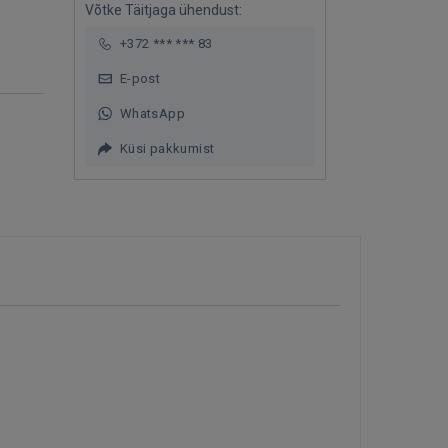
Võtke Täitjaga ühendust:
+372 *** *** 83
E-post
WhatsApp
Küsi pakkumist