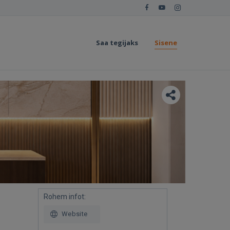
Saa tegijaks
Sisene
Rohem infot:
Website