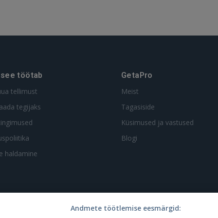
 see töötab
GetaPro
uua tellimust
Meist
aada tegijaks
Tagasiside
tingimused
Küsimused ja vastused
spoliitika
Blogi
te haldamine
Andmete töötlemise eesmärgid: