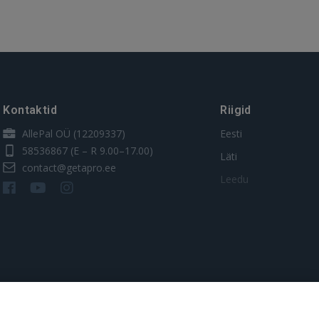
Kontaktid
Riigid
AllePal OÜ (12209337)
Eesti
58536867
(E – R 9.00–17.00)
Läti
contact@getapro.ee
Leedu