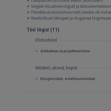
✔ Läbipaistev protsess ideest teostuseni
✔ Selged visualiseeringud ja dokumentatsio
✔ Paindlikud koostöövormid (veebis või koha
✔ Realistlikud tähtajad ja mugavad tingimuse
Töö liigid (
11
)
Ehitustööd
Arhitektuur ja projekteerimine
Mööbel, uksed, trepid
Köögimööbel, eritellimusmööbel