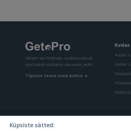
Kuidas
Kuidas l
Kiireim viis leidmaks usaldusväärset
Kuidas s
spetsialisti mistahes ülesande jaoks.
Kasutus
Täpsem teave meie kohta
Privaatsu
Eelistus
Küpsiste sätted: