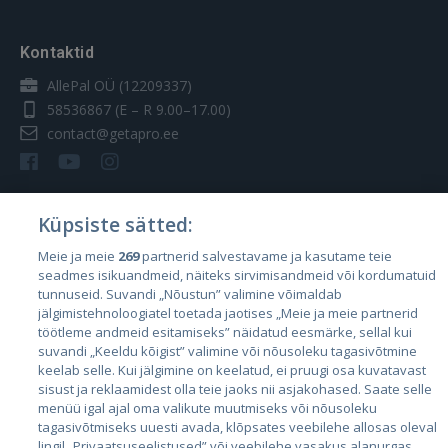
Kontaktid
AllePal OÜ (12209337)
58536867
(E – R 9.00–17.00)
contact@getapro.ee
Küpsiste sätted:
Riigid
Meie ja meie
269
partnerid salvestavame ja kasutame teie
seadmes isikuandmeid, näiteks sirvimisandmeid või kordumatuid
Eesti
tunnuseid. Suvandi „Nõustun” valimine võimaldab
Läti
jälgimistehnoloogiatel toetada jaotises „Meie ja meie partnerid
töötleme andmeid esitamiseks” näidatud eesmärke, sellal kui
Leedu
suvandi „Keeldu kõigist” valimine või nõusoleku tagasivõtmine
keelab selle. Kui jälgimine on keelatud, ei pruugi osa kuvatavast
sisust ja reklaamidest olla teie jaoks nii asjakohased. Saate selle
menüü igal ajal oma valikute muutmiseks või nõusoleku
tagasivõtmiseks uuesti avada, klõpsates veebilehe allosas oleval
lingil „Privaatsuseelistused” või veebilehe vasakus alanurgas