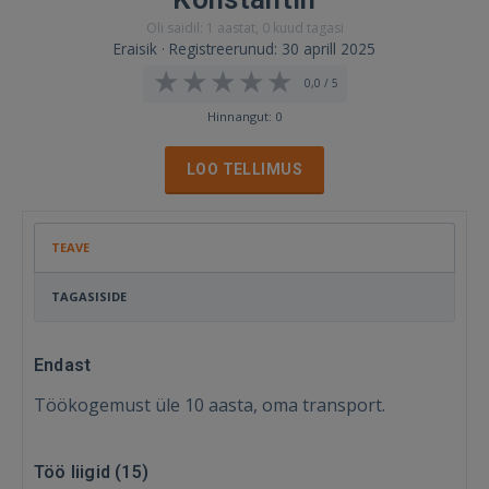
Oli saidil: 1 aastat, 0 kuud tagasi
Eraisik · Registreerunud: 30 aprill 2025
0,0 / 5
Hinnangut: 0
LOO TELLIMUS
TEAVE
TAGASISIDE
Endast
Töökogemust üle 10 aasta, oma transport.
Töö liigid (
15
)