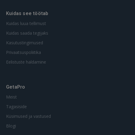
GOOGLE
Kuidas see töötab
Kuidas luua tellimust
 Sign in with Apple
Kuidas saada tegijaks
Kasutustingimused
Ei ole veel registreerunud?
Privaatsuspoliitika
REGISTREERIMINE
Eelistuste haldamine
GetaPro
Meist
Tagasiside
Küsimused ja vastused
Blogi