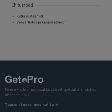
Ehitustööd
Küttesüsteemid
Veevarustus ja kanalisatsioon
Sisene
SISENE
Kiireim viis leidmaks usaldusväärset spetsialisti mistahes
Unustasite parooli?
Jäta mind meelde
ülesande jaoks.
Täpsem teave meie kohta
FACEBOOK