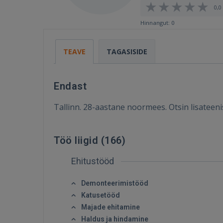
0,0 
Hinnangut: 0
TEAVE
TAGASISIDE
Endast
Tallinn. 28-aastane noormees. Otsin lisateenis
Töö liigid (
166
)
Ehitustööd
Demonteerimistööd
Katusetööd
Majade ehitamine
Haldus ja hindamine