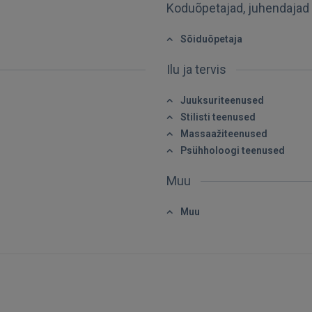
Koduõpetajad, juhendajad
Sõiduõpetaja
Ilu ja tervis
Juuksuriteenused
Stilisti teenused
Massaažiteenused
Psühholoogi teenused
Muu
Muu