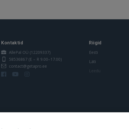
Kontaktid
Riigid
AllePal OÜ (12209337)
Eesti
58536867
(E – R 9.00–17.00)
Läti
contact@getapro.ee
Leedu
os.lt
auto24.ee
Osta.ee