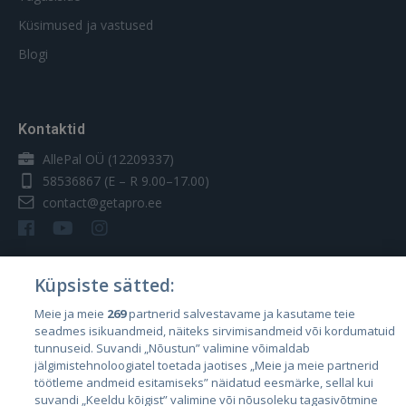
Küsimused ja vastused
Blogi
Kontaktid
AllePal OÜ (12209337)
58536867
(E – R 9.00–17.00)
contact@getapro.ee
Küpsiste sätted:
Riigid
Meie ja meie
269
partnerid salvestavame ja kasutame teie
seadmes isikuandmeid, näiteks sirvimisandmeid või kordumatuid
Eesti
tunnuseid. Suvandi „Nõustun” valimine võimaldab
Läti
jälgimistehnoloogiatel toetada jaotises „Meie ja meie partnerid
töötleme andmeid esitamiseks” näidatud eesmärke, sellal kui
Leedu
suvandi „Keeldu kõigist” valimine või nõusoleku tagasivõtmine