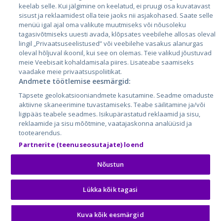
keelab selle. Kui jälgimine on keelatud, ei pruugi osa kuvatavast
sisust ja reklaamidest olla teie jaoks nii asjakohased. Saate selle
menüü igal ajal oma valikute muutmiseks või nõusoleku
tagasivõtmiseks uuesti avada, klõpsates veebilehe allosas oleval
lingil „Privaatsuseelistused” või veebilehe vasakus alanurgas
oleval hõljuval ikoonil, kui see on olemas. Teie valikud jõustuvad
meie Veebisait kohaldamisala piires. Lisateabe saamiseks
vaadake meie privaatsuspoliitikat.
Andmete töötlemise eesmärgid:
City24.lv
CVbankas.lt
Täpsete geolokatsiooniandmete kasutamine. Seadme omaduste
City24.ee
Kainos.lt
aktiivne skaneerimine tuvastamiseks. Teabe säilitamine ja/või
GetaPro.lv
Paslaugos.lt
ligipääs teabele seadmes. Isikupärastatud reklaamid ja sisu,
GetaPro.ee
auto24.ee
reklaamide ja sisu mõõtmine, vaatajaskonna analüüsid ja
tootearendus.
Skelbiu.lt
KV.ee
Partnerite (teenuseosutajate) loend
Autoplius.lt
Osta.ee
Aruodas.lt
KuldneBörs.ee
Nõustun
Lükka kõik tagasi
© 2026 GetaPro. Kõik õigused kaitstud.
Kuva kõik eesmärgid