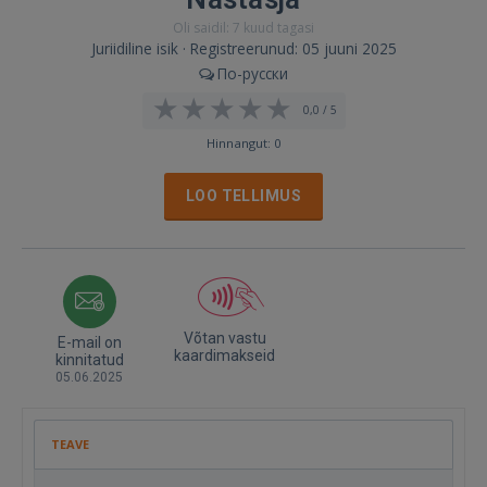
Oli saidil: 7 kuud tagasi
Juriidiline isik · Registreerunud: 05 juuni 2025
По-русски
0,0 / 5
Hinnangut: 0
LOO TELLIMUS
Võtan vastu
E-mail on
kaardimakseid
kinnitatud
05.06.2025
TEAVE