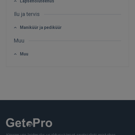
Lapsehoiuteenus
FACEBOOK
Ilu ja tervis
GOOGLE
Maniküür ja pediküür
Muu
 Sign in with Apple
Muu
Ei ole veel registreerunud?
REGISTREERIMINE
Kiireim viis leidmaks usaldusväärset spetsialisti mistahes