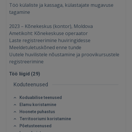
Töö külaliste ja kassaga, külastajate mugavuse
tagamine
2023 – Kõnekeskus (kontor), Moldova
Ametikoht: Kõnekeskuse operaator
Laste registreerimine huviringidesse
Meeldetuletuskõned enne tunde
Uutele huvilistele nõustamine ja proovikursustele
Sisene
registreerimine
Töö liigid (
29
)
Koduteenused
Koduabilise teenused
Elamu koristamine
SISENE
Hoonete puhastus
Territooriumi koristamine
Unustasite parooli?
Jäta mind meelde
Põetusteenused