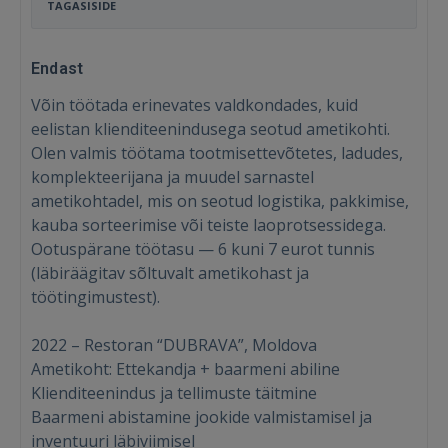
TAGASISIDE
Endast
Võin töötada erinevates valdkondades, kuid
eelistan klienditeenindusega seotud ametikohti.
Olen valmis töötama tootmisettevõtetes, ladudes,
komplekteerijana ja muudel sarnastel
ametikohtadel, mis on seotud logistika, pakkimise,
kauba sorteerimise või teiste laoprotsessidega.
Ootuspärane töötasu — 6 kuni 7 eurot tunnis
(läbiräägitav sõltuvalt ametikohast ja
töötingimustest).
2022 – Restoran “DUBRAVA”, Moldova
Ametikoht: Ettekandja + baarmeni abiline
Klienditeenindus ja tellimuste täitmine
Baarmeni abistamine jookide valmistamisel ja
inventuuri läbiviimisel