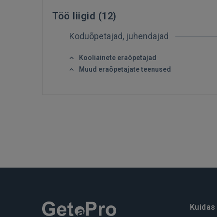
Töö liigid (
12
)
Koduõpetajad, juhendajad
Kooliainete eraõpetajad
Muud eraõpetajate teenused
Kuidas