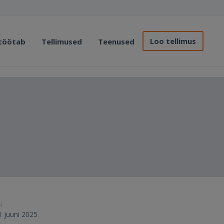
Loo tellimus
 töötab
Tellimused
Teenused
i
11 juuni 2025