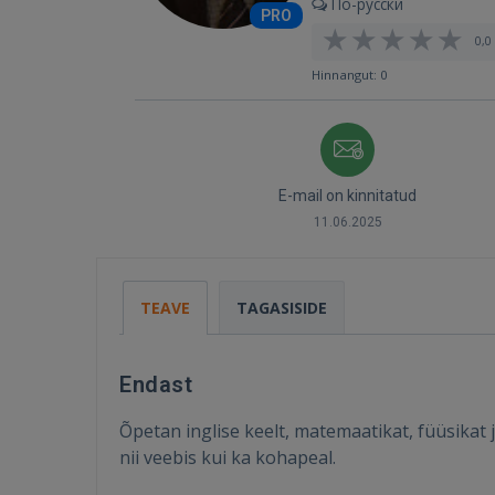
По-русски
PRO
0,0 
Hinnangut: 0
E-mail on kinnitatud
11.06.2025
TEAVE
TAGASISIDE
Endast
Õpetan inglise keelt, matemaatikat, füüsikat
nii veebis kui ka kohapeal.