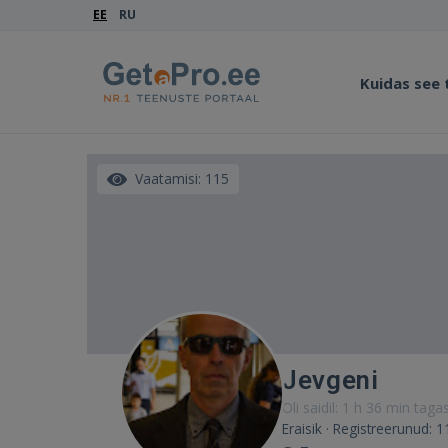
EE
RU
Kuidas see
Vaatamisi: 115
Jevgeni
Oli saidil: 1 h 36 min tagas
Eraisik · Registreerunud: 