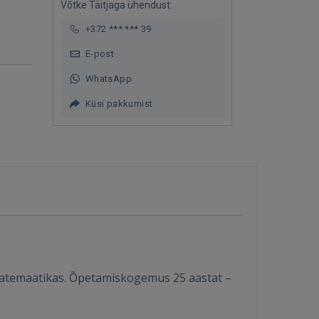
Võtke Täitjaga ühendust:
+372 *** *** 39
E-post
WhatsApp
Küsi pakkumist
a matemaatikas. Õpetamiskogemus 25 aastat –