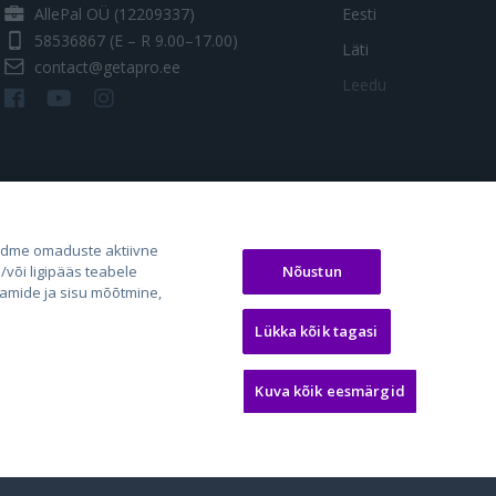
AllePal OÜ (12209337)
Eesti
58536867
(E – R 9.00–17.00)
Läti
contact@getapro.ee
Leedu
adme omaduste aktiivne
Nõustun
või ligipääs teabele
aamide ja sisu mõõtmine,
os.lt
auto24.ee
Osta.ee
Lükka kõik tagasi
laugos.lt
KV.ee
KuldneBörs.ee
Kuva kõik eesmärgid