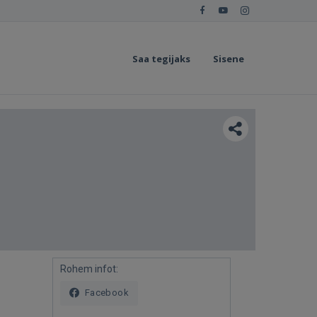
Saa tegijaks
Sisene
Rohem infot:
Facebook