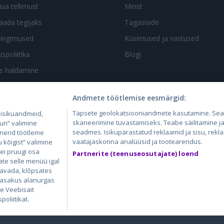
uua tellimust
Meist
aada tegijaks
Tagasiside
tingimused
Küsimused ja vastused
spoliitika
Blogi
te haldamine
Andmete töötlemise eesmärgid:
Täpsete geolokatsiooniandmete kasutamine. Se
 isikuandmeid,
skaneerimine tuvastamiseks. Teabe säilitamine ja/
un” valimine
seadmes. Isikupärastatud reklaamid ja sisu, rekl
tnerid töötleme
4.lv
GetaPro.lv
Skelbiu.lt
Aruodas.lt
Kain
vaatajaskonna analüüsid ja tootearendus.
kõigist” valimine
24.ee
GetaPro.ee
Autoplius.lt
CVbankas.lt
Pas
 ei pruugi osa
Partnerite (teenuseosutajate) loend
ate selle menüü igal
 avada, klõpsates
 vasakus alanurgas
ie Veebisait
oliitikat.