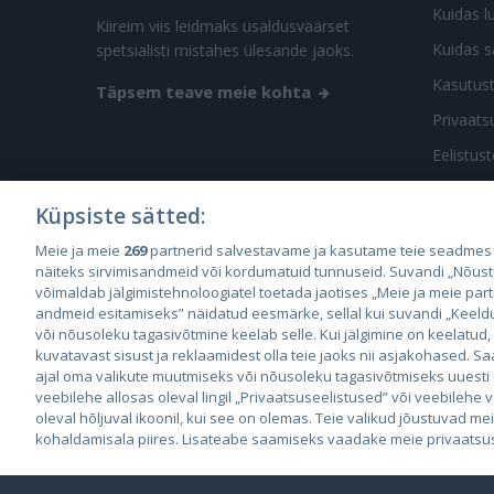
Kuidas l
Kiireim viis leidmaks usaldusväärset
Kuidas s
spetsialisti mistahes ülesande jaoks.
Kasutus
Täpsem teave meie kohta
Privaatsu
Eelistus
Küpsiste sätted:
Meie ja meie
269
partnerid salvestavame ja kasutame teie seadmes
näiteks sirvimisandmeid või kordumatuid tunnuseid. Suvandi „Nõust
võimaldab jälgimistehnoloogiatel toetada jaotises „Meie ja meie par
City2
andmeid esitamiseks” näidatud eesmärke, sellal kui suvandi „Keeldu 
City
või nõusoleku tagasivõtmine keelab selle. Kui jälgimine on keelatud,
kuvatavast sisust ja reklaamidest olla teie jaoks nii asjakohased. Sa
ajal oma valikute muutmiseks või nõusoleku tagasivõtmiseks uuesti
veebilehe allosas oleval lingil „Privaatsuseelistused” või veebilehe
oleval hõljuval ikoonil, kui see on olemas. Teie valikud jõustuvad me
Jevgeni
KÜSI PAKKUMIST
kohaldamisala piires. Lisateabe saamiseks vaadake meie privaatsusp
© 2026 GetaPro. Kõik õigused kaitstud.