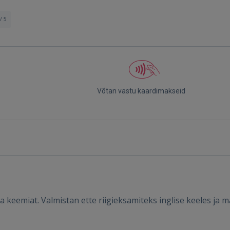
/ 5
Võtan vastu kaardimakseid
Sisene
SISENE
 ja keemiat. Valmistan ette riigieksamiteks inglise keeles j
Unustasite parooli?
Jäta mind meelde