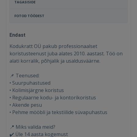
TAGASISIDE
FOTOD TÖÖDEST
Endast
Kodukratt OÜ pakub professionaalset
koristusteenust juba alates 2010. aastast. Töö on
alati korralik, põhjalik ja usaldusväärne.
📌 Teenused:
• Suurpuhastused
• Kolimisjärgne koristus
• Regulaarne kodu- ja kontorikoristus
• Akende pesu
• Pehme mööbli ja tekstiilide süvapuhastus
📍 Miks valida meid?
✔️ Üle 14 aasta kogemust