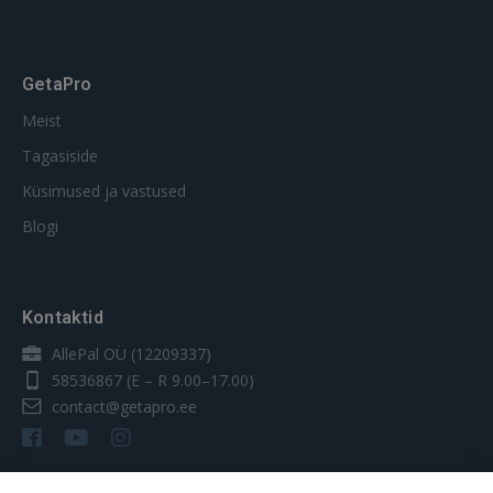
GetaPro
Meist
Tagasiside
Küsimused ja vastused
Blogi
Kontaktid
AllePal OÜ (12209337)
58536867
(E – R 9.00–17.00)
contact@getapro.ee