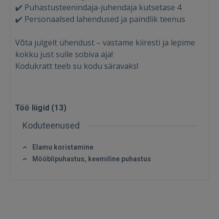
✔️ Puhastusteenindaja-juhendaja kutsetase 4
✔️ Personaalsed lahendused ja paindlik teenus
Sisene
Võta julgelt ühendust – vastame kiiresti ja lepime
kokku just sulle sobiva aja!
Kodukratt teeb su kodu säravaks!
SISENE
Töö liigid (
13
)
Koduteenused
Unustasite parooli?
Jäta mind meelde
Elamu koristamine
FACEBOOK
Mööblipuhastus, keemiline puhastus
GOOGLE
 Sign in with Apple