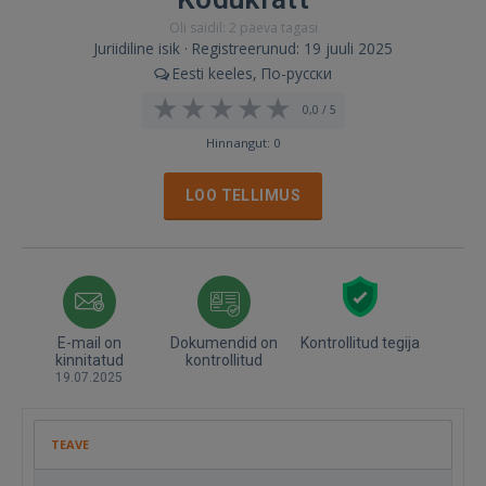
Oli saidil: 2 päeva tagasi
Juriidiline isik · Registreerunud: 19 juuli 2025
Eesti keeles, По-русски
0,0 / 5
Hinnangut: 0
LOO TELLIMUS
E-mail on
Dokumendid on
Kontrollitud tegija
kinnitatud
kontrollitud
19.07.2025
TEAVE