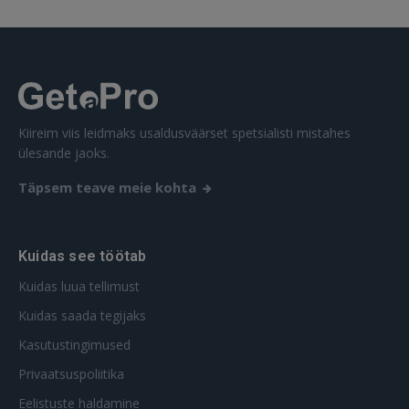
Ei ole veel registreerunud?
REGISTREERIMINE
Kiireim viis leidmaks usaldusväärset spetsialisti mistahes
ülesande jaoks.
Täpsem teave meie kohta
Kuidas see töötab
Kuidas luua tellimust
Kuidas saada tegijaks
Kasutustingimused
Privaatsuspoliitika
Eelistuste haldamine