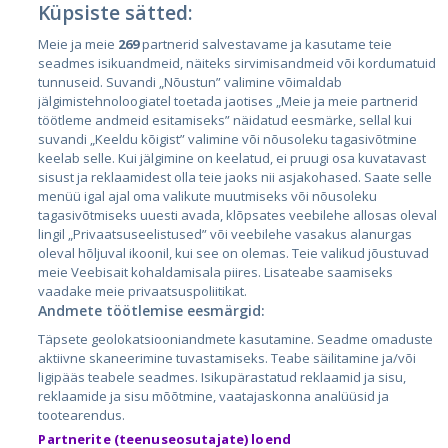
Küpsiste sätted:
Riigid
Meie ja meie
269
partnerid salvestavame ja kasutame teie
seadmes isikuandmeid, näiteks sirvimisandmeid või kordumatuid
Eesti
tunnuseid. Suvandi „Nõustun” valimine võimaldab
Läti
jälgimistehnoloogiatel toetada jaotises „Meie ja meie partnerid
töötleme andmeid esitamiseks” näidatud eesmärke, sellal kui
Leedu
suvandi „Keeldu kõigist” valimine või nõusoleku tagasivõtmine
keelab selle. Kui jälgimine on keelatud, ei pruugi osa kuvatavast
sisust ja reklaamidest olla teie jaoks nii asjakohased. Saate selle
menüü igal ajal oma valikute muutmiseks või nõusoleku
tagasivõtmiseks uuesti avada, klõpsates veebilehe allosas oleval
lingil „Privaatsuseelistused” või veebilehe vasakus alanurgas
oleval hõljuval ikoonil, kui see on olemas. Teie valikud jõustuvad
meie Veebisait kohaldamisala piires. Lisateabe saamiseks
vaadake meie privaatsuspoliitikat.
Andmete töötlemise eesmärgid:
City24.lv
CVbankas.lt
Täpsete geolokatsiooniandmete kasutamine. Seadme omaduste
City24.ee
Kainos.lt
aktiivne skaneerimine tuvastamiseks. Teabe säilitamine ja/või
GetaPro.lv
Paslaugos.lt
ligipääs teabele seadmes. Isikupärastatud reklaamid ja sisu,
GetaPro.ee
auto24.ee
reklaamide ja sisu mõõtmine, vaatajaskonna analüüsid ja
tootearendus.
Skelbiu.lt
KV.ee
Partnerite (teenuseosutajate) loend
Autoplius.lt
Osta.ee