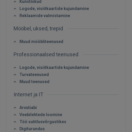
Kunstnikud
Logode, visiitkaartide kujundamine
Reklaamide valmistamine
Mööbel, uksed, trepid
Muud mööbliteenused
Sisene
Professionaalsed teenused
Logode, visiitkaartide kujundamine
Turvateenused
Muud teenused
SISENE
Internet ja IT
Unustasite parooli?
Jäta mind meelde
Arvutiabi
Veebilehtede loomine
Töö suhtlusvõrgustikes
FACEBOOK
Digiturundus