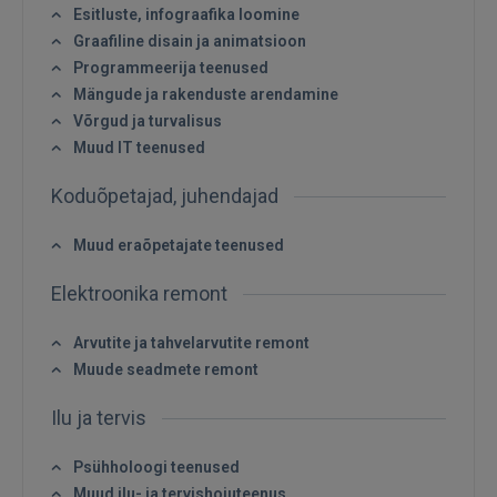
Esitluste, infograafika loomine
GOOGLE
Graafiline disain ja animatsioon
Programmeerija teenused
Mängude ja rakenduste arendamine
 Sign in with Apple
Võrgud ja turvalisus
Muud IT teenused
Ei ole veel registreerunud?
Koduõpetajad, juhendajad
REGISTREERIMINE
Muud eraõpetajate teenused
Elektroonika remont
Arvutite ja tahvelarvutite remont
Muude seadmete remont
Ilu ja tervis
Psühholoogi teenused
Muud ilu- ja tervishoiuteenus