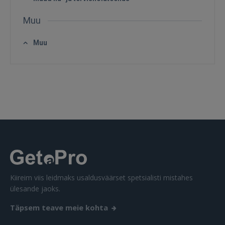
Muu
Muu
Kiireim viis leidmaks usaldusväärset spetsialisti mistahes
ülesande jaoks.
Täpsem teave meie kohta