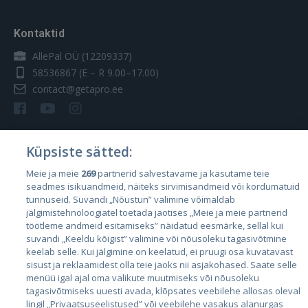
Kontaktid
AllePal OÜ (12209337)
58536867
(E – R 9.00–17.00)
contact@getapro.ee
Küpsiste sätted:
Riigid
Meie ja meie
269
partnerid salvestavame ja kasutame teie
seadmes isikuandmeid, näiteks sirvimisandmeid või kordumatuid
Eesti
tunnuseid. Suvandi „Nõustun” valimine võimaldab
Läti
jälgimistehnoloogiatel toetada jaotises „Meie ja meie partnerid
töötleme andmeid esitamiseks” näidatud eesmärke, sellal kui
Leedu
suvandi „Keeldu kõigist” valimine või nõusoleku tagasivõtmine
keelab selle. Kui jälgimine on keelatud, ei pruugi osa kuvatavast
sisust ja reklaamidest olla teie jaoks nii asjakohased. Saate selle
menüü igal ajal oma valikute muutmiseks või nõusoleku
tagasivõtmiseks uuesti avada, klõpsates veebilehe allosas oleval
lingil „Privaatsuseelistused” või veebilehe vasakus alanurgas