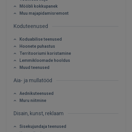
Mööbli kokkupanek
Muu majapidamisremont
Koduteenused
Koduabilise teenused
Hoonete puhastus
Territooriumi koristamine
Lemmikloomade hooldus
Muud teenused
Aia- ja mullatööd
Aednikuteenused
Muru niitmine
Disain, kunst, reklaam
Sisekujundaja teenused