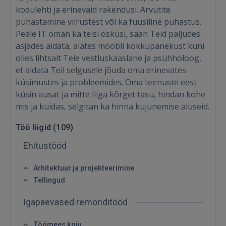
kodulehti ja erinevaid rakendusi. Arvutite
puhastamine viirustest või ka füüsiline puhastus.
Peale IT oman ka teisi oskusi, saan Teid paljudes
asjades aidata, alates mööbli kokkupanekust kuni
olles lihtsalt Teie vestluskaaslane ja psühholoog,
et aidata Teil selgusele jõuda oma erinevates
küsimustes ja probleemides. Oma teenuste eest
küsin ausat ja mitte liiga kõrget tasu, hindan kohe
mis ja kuidas, selgitan ka hinna kujunemise aluseid.
Töö liigid (
109
)
Ehitustööd
Arhitektuur ja projekteerimine
Tellingud
Igapäevased remonditööd
Töömees koju