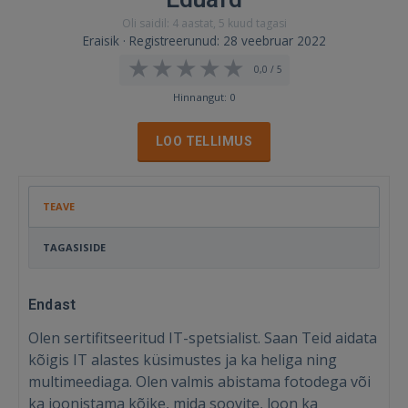
Oli saidil: 4 aastat, 5 kuud tagasi
Eraisik · Registreerunud: 28 veebruar 2022
0,0 / 5
Hinnangut: 0
LOO TELLIMUS
TEAVE
TAGASISIDE
Endast
Olen sertifitseeritud IT-spetsialist. Saan Teid aidata
kõigis IT alastes küsimustes ja ka heliga ning
multimeediaga. Olen valmis abistama fotodega või
ka joonistama kõike, mida soovite, loon ka