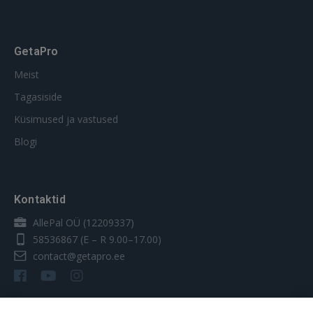
GetaPro
Meist
Tagasiside
Küsimused ja vastused
Blogi
Kontaktid
AllePal OÜ (12209337)
58536867
(E – R 9.00–17.00)
contact@getapro.ee