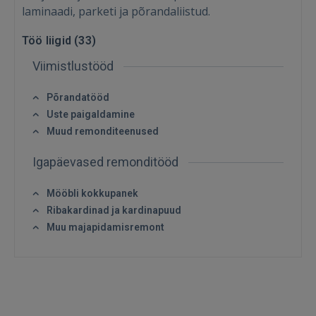
laminaadi, parketi ja põrandaliistud.
Töö liigid (
33
)
Viimistlustööd
Põrandatööd
Uste paigaldamine
Muud remonditeenused
Igapäevased remonditööd
Sisene
Mööbli kokkupanek
Ribakardinad ja kardinapuud
Muu majapidamisremont
SISENE