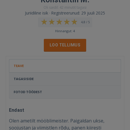
Oli saidil: 42 minutit tagasi
Juriidiline isik · Registreerunud: 29 juuli 2025
4,8 / 5
Hinnangut: 4
LOO TELLIMUS
TEAVE
TAGASISIDE
FOTOD TÖÖDEST
Endast
Olen ametilt mööblimeister. Paigaldan ukse,
soojustan ja viimistlen rõdu, panen kiiresti