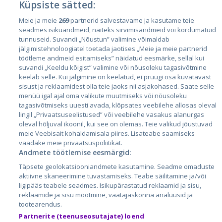
Küpsiste sätted:
Riigid
Meie ja meie
269
partnerid salvestavame ja kasutame teie
seadmes isikuandmeid, näiteks sirvimisandmeid või kordumatuid
Eesti
tunnuseid. Suvandi „Nõustun” valimine võimaldab
Läti
jälgimistehnoloogiatel toetada jaotises „Meie ja meie partnerid
töötleme andmeid esitamiseks” näidatud eesmärke, sellal kui
Leedu
suvandi „Keeldu kõigist” valimine või nõusoleku tagasivõtmine
keelab selle. Kui jälgimine on keelatud, ei pruugi osa kuvatavast
sisust ja reklaamidest olla teie jaoks nii asjakohased. Saate selle
menüü igal ajal oma valikute muutmiseks või nõusoleku
tagasivõtmiseks uuesti avada, klõpsates veebilehe allosas oleval
lingil „Privaatsuseelistused” või veebilehe vasakus alanurgas
oleval hõljuval ikoonil, kui see on olemas. Teie valikud jõustuvad
meie Veebisait kohaldamisala piires. Lisateabe saamiseks
vaadake meie privaatsuspoliitikat.
Andmete töötlemise eesmärgid:
City24.lv
CVbankas.lt
Täpsete geolokatsiooniandmete kasutamine. Seadme omaduste
City24.ee
Kainos.lt
aktiivne skaneerimine tuvastamiseks. Teabe säilitamine ja/või
GetaPro.lv
Paslaugos.lt
ligipääs teabele seadmes. Isikupärastatud reklaamid ja sisu,
GetaPro.ee
auto24.ee
reklaamide ja sisu mõõtmine, vaatajaskonna analüüsid ja
tootearendus.
Skelbiu.lt
KV.ee
Partnerite (teenuseosutajate) loend
Autoplius.lt
Osta.ee