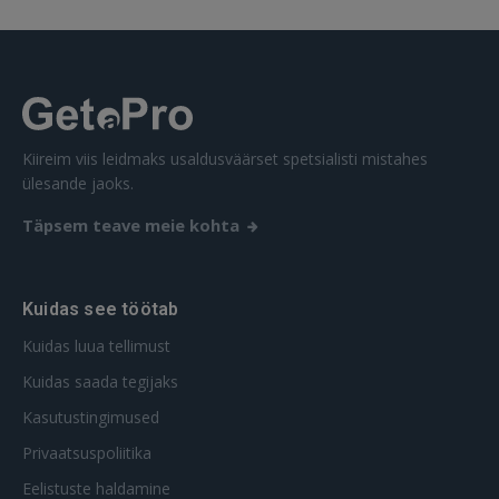
Unustasite parooli?
Jäta mind meelde
FACEBOOK
Kiireim viis leidmaks usaldusväärset spetsialisti mistahes
GOOGLE
ülesande jaoks.
Täpsem teave meie kohta
 Sign in with Apple
Ei ole veel registreerunud?
Kuidas see töötab
REGISTREERIMINE
Kuidas luua tellimust
Kuidas saada tegijaks
Kasutustingimused
Privaatsuspoliitika
Eelistuste haldamine