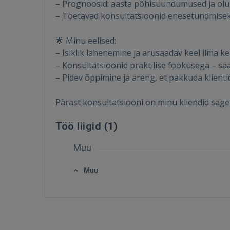
– Prognoosid: aasta põhisuundumused ja olul
– Toetavad konsultatsioonid enesetundmiseks
🌟 Minu eelised:
– Isiklik lähenemine ja arusaadav keel ilma ke
– Konsultatsioonid praktilise fookusega – sa
– Pidev õppimine ja areng, et pakkuda klienti
Pärast konsultatsiooni on minu kliendid sageli
Töö liigid (
1
)
Muu
Muu