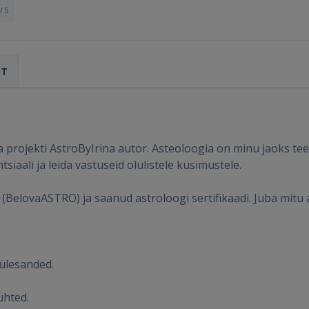
/ 5
ST
 ja projekti AstroByIrina autor. Asteoloogia on minu jaoks t
iaali ja leida vastuseid olulistele küsimustele.
(BelovaASTRO) ja saanud astroloogi sertifikaadi. Juba mitu 
Sisene
uülesanded.
uhted.