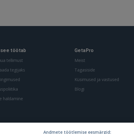
 see töötab
GetaPro
uua tellimust
Meist
aada tegijaks
Tagasiside
tingimused
Küsimused ja vastused
spoliitika
Blogi
te haldamine
Andmete töötlemise eesmärgid: