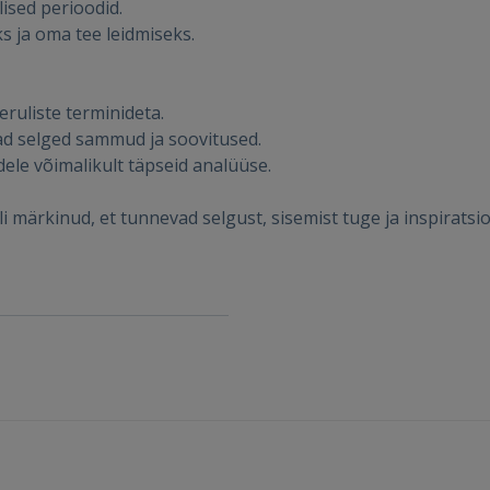
ised perioodid.
 ja oma tee leidmiseks.
SISENE
Unustasite parooli?
Jäta mind meelde
eruliste terminideta.
ad selged sammud ja soovitused.
FACEBOOK
dele võimalikult täpseid analüüse.
 märkinud, et tunnevad selgust, sisemist tuge ja inspiratsioo
GOOGLE
 Sign in with Apple
Ei ole veel registreerunud?
REGISTREERIMINE