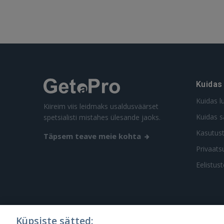
Kuidas
Kuidas l
Kiireim viis leidmaks usaldusväärset
Kuidas s
spetsialisti mistahes ülesande jaoks.
Kasutus
Täpsem teave meie kohta
Privaatsu
Eelistus
Küpsiste sätted: