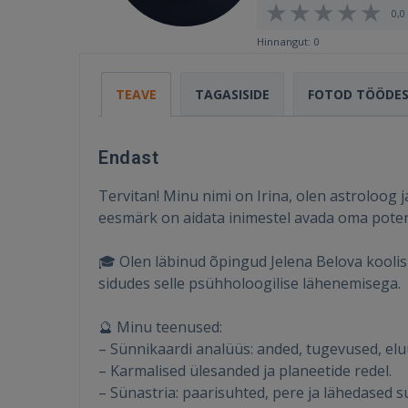
0,0 
Hinnangut: 0
TEAVE
TAGASISIDE
FOTOD TÖÖDE
Endast
Tervitan! Minu nimi on Irina, olen astroloog
eesmärk on aidata inimestel avada oma potents
🎓 Olen läbinud õpingud Jelena Belova koolis 
sidudes selle psühholoogilise lähenemisega.
🔮 Minu teenused:
– Sünnikaardi analüüs: anded, tugevused, el
– Karmalised ülesanded ja planeetide redel.
– Sünastria: paarisuhted, pere ja lähedased s