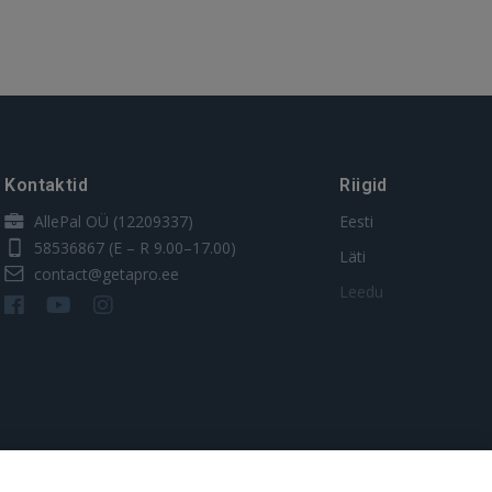
Kontaktid
Riigid
AllePal OÜ (12209337)
Eesti
58536867
(E – R 9.00–17.00)
Läti
contact@getapro.ee
Leedu