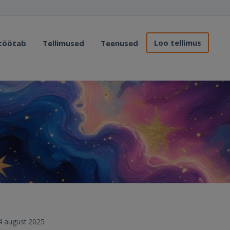
Loo tellimus
 töötab
Tellimused
Teenused
24 august 2025