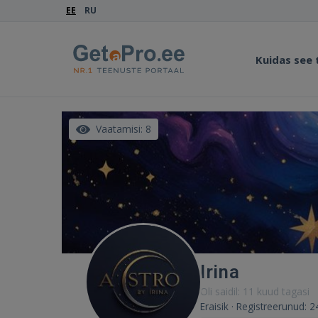
EE
RU
Kuidas see
Vaatamisi: 8
Irina
Oli saidil: 11 kuud tagasi
Eraisik · Registreerunud: 