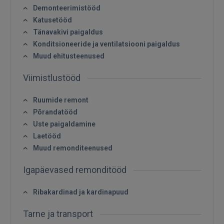
Demonteerimistööd
Katusetööd
Tänavakivi paigaldus
Konditsioneeride ja ventilatsiooni paigaldus
Muud ehitusteenused
Sisene
Viimistlustööd
Ruumide remont
Põrandatööd
Uste paigaldamine
Laetööd
SISENE
Muud remonditeenused
Unustasite parooli?
Jäta mind meelde
Igapäevased remonditööd
Ribakardinad ja kardinapuud
FACEBOOK
Tarne ja transport