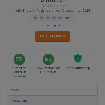
Oli saidil: 8 kuud tagasi
Juriidiline isik · Registreerunud: 10 september 2025
0,0 / 5
Hinnangut: 0
LOO TELLIMUS
E-mail on
Dokumendid on
Kontrollitud tegija
kinnitatud
kontrollitud
10.09.2025
TEAVE
TAGASISIDE