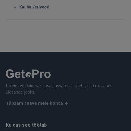
GOOGLE
Kauba-/eriveod
 Sign in with Apple
Ei ole veel registreerunud?
REGISTREERIMINE
Kiireim viis leidmaks usaldusväärset spetsialisti mistahes
ülesande jaoks.
Täpsem teave meie kohta
Kuidas see töötab