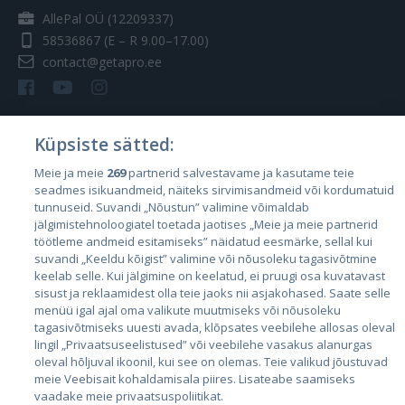
AllePal OÜ (12209337)
58536867
(E – R 9.00–17.00)
contact@getapro.ee
Küpsiste sätted:
Riigid
Meie ja meie
269
partnerid salvestavame ja kasutame teie
seadmes isikuandmeid, näiteks sirvimisandmeid või kordumatuid
Eesti
tunnuseid. Suvandi „Nõustun” valimine võimaldab
Läti
jälgimistehnoloogiatel toetada jaotises „Meie ja meie partnerid
töötleme andmeid esitamiseks” näidatud eesmärke, sellal kui
Leedu
suvandi „Keeldu kõigist” valimine või nõusoleku tagasivõtmine
keelab selle. Kui jälgimine on keelatud, ei pruugi osa kuvatavast
sisust ja reklaamidest olla teie jaoks nii asjakohased. Saate selle
menüü igal ajal oma valikute muutmiseks või nõusoleku
tagasivõtmiseks uuesti avada, klõpsates veebilehe allosas oleval
lingil „Privaatsuseelistused” või veebilehe vasakus alanurgas
oleval hõljuval ikoonil, kui see on olemas. Teie valikud jõustuvad
meie Veebisait kohaldamisala piires. Lisateabe saamiseks
vaadake meie privaatsuspoliitikat.