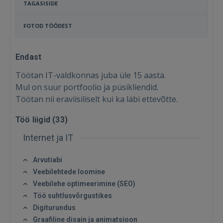
TAGASISIDE
FOTOD TÖÖDEST
Endast
Töötan IT-valdkonnas juba üle 15 aasta.
Mul on suur portfoolio ja püsikliendid.
Töötan nii eraviisiliselt kui ka läbi ettevõtte.
Töö liigid (
33
)
Internet ja IT
Arvutiabi
Veebilehtede loomine
Sisene
Veebilehe optimeerimine (SEO)
Töö suhtlusvõrgustikes
Digiturundus
Graafiline disain ja animatsioon