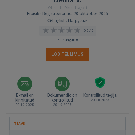
Oli saidil: 9 kuud tagasi
Eraisik · Registreerunud: 20 oktoober 2025
English, По-русски
0,0 / 5
Hinnangut: 0
LOO TELLIMUS
E-mail on
Dokumendid on
Kontrollitud tegija
kinnitatud
kontrollitud
20.10.2025
20.10.2025
20.10.2025
TEAVE