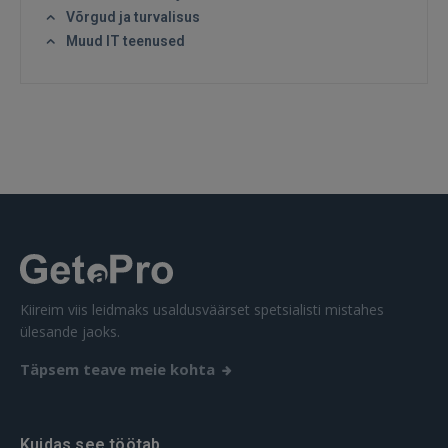
Võrgud ja turvalisus
Muud IT teenused
SISENE
Unustasite parooli?
Jäta mind meelde
FACEBOOK
GOOGLE
 Sign in with Apple
Kiireim viis leidmaks usaldusväärset spetsialisti mistahes
ülesande jaoks.
Ei ole veel registreerunud?
Täpsem teave meie kohta
REGISTREERIMINE
Kuidas see töötab