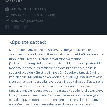
Kontaktid
AllePal OÜ (12209337)
58536867
(E – R 9.00–17.00)
contact@getapro.ee
Küpsiste sätted:
Riigid
Meie ja meie
269
partnerid salvestavame ja kasutame teie
seadmes isikuandmeid, näiteks sirvimisandmeid või kordumatuid
Eesti
tunnuseid. Suvandi „Nõustun” valimine võimaldab
Läti
jälgimistehnoloogiatel toetada jaotises „Meie ja meie partnerid
töötleme andmeid esitamiseks” näidatud eesmärke, sellal kui
Leedu
suvandi „Keeldu kõigist” valimine või nõusoleku tagasivõtmine
keelab selle. Kui jälgimine on keelatud, ei pruugi osa kuvatavast
sisust ja reklaamidest olla teie jaoks nii asjakohased. Saate selle
menüü igal ajal oma valikute muutmiseks või nõusoleku
tagasivõtmiseks uuesti avada, klõpsates veebilehe allosas oleval
lingil „Privaatsuseelistused” või veebilehe vasakus alanurgas
oleval hõljuval ikoonil, kui see on olemas. Teie valikud jõustuvad
meie Veebisait kohaldamisala piires. Lisateabe saamiseks