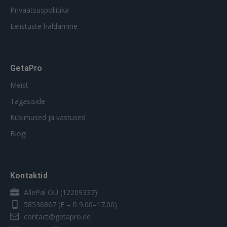
Privaatsuspoliitika
Eelistuste haldamine
GetaPro
Meist
Tagasiside
Küsimused ja vastused
Blogi
Kontaktid
AllePal OÜ (12209337)
58536867
(E – R 9.00–17.00)
contact@getapro.ee