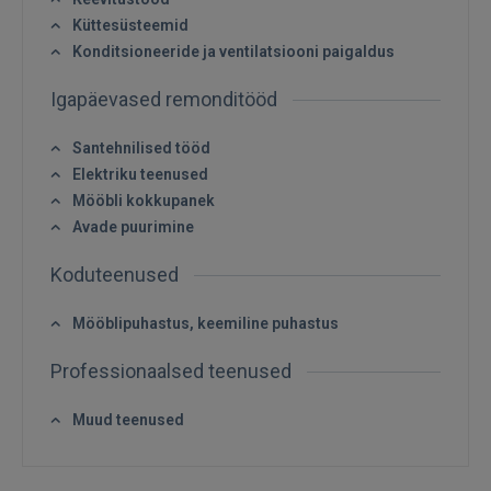
Küttesüsteemid
Konditsioneeride ja ventilatsiooni paigaldus
Sisene
Igapäevased remonditööd
Santehnilised tööd
Elektriku teenused
Mööbli kokkupanek
Avade puurimine
SISENE
Koduteenused
Unustasite parooli?
Jäta mind meelde
Mööblipuhastus, keemiline puhastus
Professionaalsed teenused
FACEBOOK
Muud teenused
GOOGLE