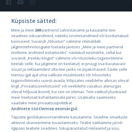
Küpsiste sätted:
Riigid
Meie ja meie
269
partnerid salvestavame ja kasutame teie
seadmes isikuandmeid, näiteks sirvimisandmeid või kordumatuid
Eesti
tunnuseid. Suvandi „Nõustun” valimine võimaldab
Läti
jälgimistehnoloogiatel toetada jaotises „Meie ja meie partnerid
töötleme andmeid esitamiseks” näidatud eesmärke, sellal kui
Leedu
suvandi „Keeldu kõigist” valimine või nõusoleku tagasivõtmine
keelab selle. Kui jälgimine on keelatud, ei pruugi osa kuvatavast
sisust ja reklaamidest olla teie jaoks nii asjakohased. Saate selle
menüü igal ajal oma valikute muutmiseks või nõusoleku
tagasivõtmiseks uuesti avada, klõpsates veebilehe allosas oleval
lingil „Privaatsuseelistused” või veebilehe vasakus alanurgas
oleval hõljuval ikoonil, kui see on olemas. Teie valikud jõustuvad
meie Veebisait kohaldamisala piires. Lisateabe saamiseks
vaadake meie privaatsuspoliitikat.
Andmete töötlemise eesmärgid:
City24.lv
CVbankas.lt
Täpsete geolokatsiooniandmete kasutamine. Seadme omaduste
City24.ee
Kainos.lt
aktiivne skaneerimine tuvastamiseks. Teabe säilitamine ja/või
GetaPro.lv
Paslaugos.lt
ligipääs teabele seadmes. Isikupärastatud reklaamid ja sisu,