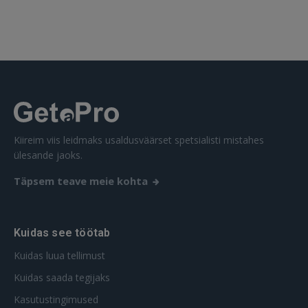
 Sign in with Apple
Ei ole veel registreerunud?
REGISTREERIMINE
Kiireim viis leidmaks usaldusväärset spetsialisti mistahes
ülesande jaoks.
Täpsem teave meie kohta
Kuidas see töötab
Kuidas luua tellimust
Kuidas saada tegijaks
Kasutustingimused