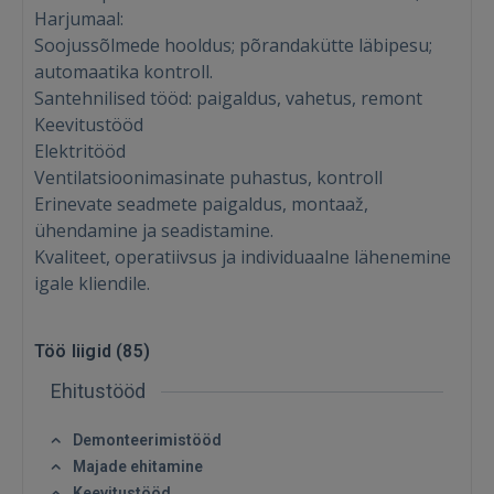
Harjumaal:
Soojussõlmede hooldus; põrandakütte läbipesu;
automaatika kontroll.
Santehnilised tööd: paigaldus, vahetus, remont
Keevitustööd
Elektritööd
Ventilatsioonimasinate puhastus, kontroll
Erinevate seadmete paigaldus, montaaž,
ühendamine ja seadistamine.
Kvaliteet, operatiivsus ja individuaalne lähenemine
igale kliendile.
Töö liigid (
85
)
Ehitustööd
Demonteerimistööd
Majade ehitamine
Keevitustööd