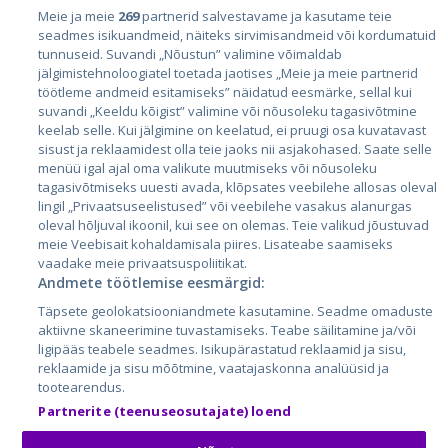
Riigid
Meie ja meie
269
partnerid salvestavame ja kasutame teie
seadmes isikuandmeid, näiteks sirvimisandmeid või kordumatuid
Eesti
tunnuseid. Suvandi „Nõustun” valimine võimaldab
Läti
jälgimistehnoloogiatel toetada jaotises „Meie ja meie partnerid
töötleme andmeid esitamiseks” näidatud eesmärke, sellal kui
Leedu
suvandi „Keeldu kõigist” valimine või nõusoleku tagasivõtmine
keelab selle. Kui jälgimine on keelatud, ei pruugi osa kuvatavast
sisust ja reklaamidest olla teie jaoks nii asjakohased. Saate selle
menüü igal ajal oma valikute muutmiseks või nõusoleku
tagasivõtmiseks uuesti avada, klõpsates veebilehe allosas oleval
lingil „Privaatsuseelistused” või veebilehe vasakus alanurgas
oleval hõljuval ikoonil, kui see on olemas. Teie valikud jõustuvad
meie Veebisait kohaldamisala piires. Lisateabe saamiseks
vaadake meie privaatsuspoliitikat.
Andmete töötlemise eesmärgid:
City24.lv
CVbankas.lt
Täpsete geolokatsiooniandmete kasutamine. Seadme omaduste
City24.ee
Kainos.lt
aktiivne skaneerimine tuvastamiseks. Teabe säilitamine ja/või
GetaPro.lv
Paslaugos.lt
ligipääs teabele seadmes. Isikupärastatud reklaamid ja sisu,
GetaPro.ee
auto24.ee
reklaamide ja sisu mõõtmine, vaatajaskonna analüüsid ja
tootearendus.
Skelbiu.lt
KV.ee
Partnerite (teenuseosutajate) loend
Autoplius.lt
Osta.ee
Aruodas.lt
KuldneBörs.ee