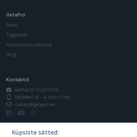
GetaPro
Meist
Tagasiside
Küsimused ja vastused
Blogi
Kontaktid
AllePal OÜ (12209337)
58536867
(E – R 9.00–17.00)
contact@getapro.ee
Küpsiste sätted: