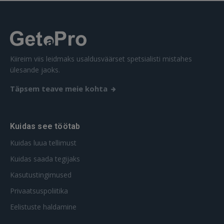
Ei ole veel registreerunud?
REGISTREERIMINE
Kiireim viis leidmaks usaldusväärset spetsialisti mistahes
ülesande jaoks.
Täpsem teave meie kohta
Kuidas see töötab
Kuidas luua tellimust
Kuidas saada tegijaks
Kasutustingimused
Privaatsuspoliitika
Eelistuste haldamine