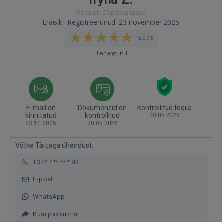
Oli saidil: 20 päeva tagasi
Eraisik · Registreerunud: 23 november 2025
5,0 / 5
Hinnangut: 1
E-mail on
Dokumendid on
Kontrollitud tegija
kinnitatud
kontrollitud
20.05.2026
23.11.2025
20.05.2026
Võtke Täitjaga ühendust:
+372 *** *** 93
E-post
WhatsApp
Küsi pakkumist