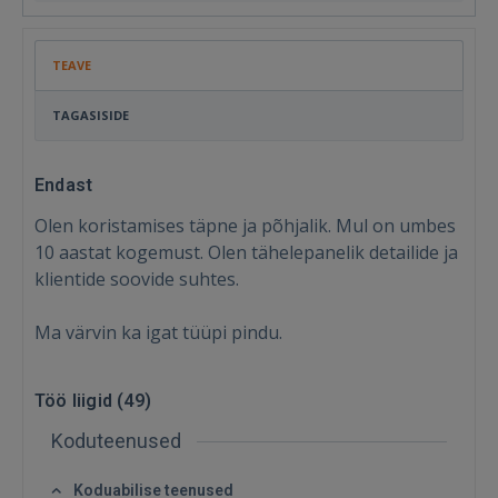
TEAVE
TAGASISIDE
Endast
Olen koristamises täpne ja põhjalik. Mul on umbes
10 aastat kogemust. Olen tähelepanelik detailide ja
klientide soovide suhtes.
Ma värvin ka igat tüüpi pindu.
Töö liigid (
49
)
Koduteenused
Koduabilise teenused