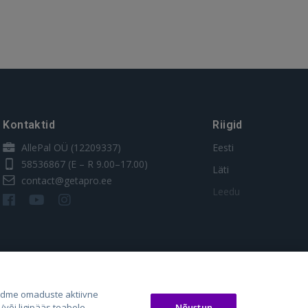
Kontaktid
Riigid
AllePal OÜ (12209337)
Eesti
58536867
(E – R 9.00–17.00)
Läti
contact@getapro.ee
Leedu
adme omaduste aktiivne
Nõustun
või ligipääs teabele