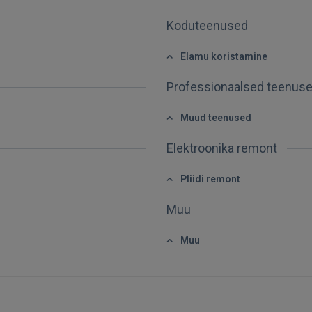
SISENE
Koduteenused
Unustasite parooli?
Jäta mind meelde
Elamu koristamine
FACEBOOK
Professionaalsed teenus
Muud teenused
GOOGLE
Elektroonika remont
 Sign in with Apple
Pliidi remont
Ei ole veel registreerunud?
Muu
REGISTREERIMINE
Muu