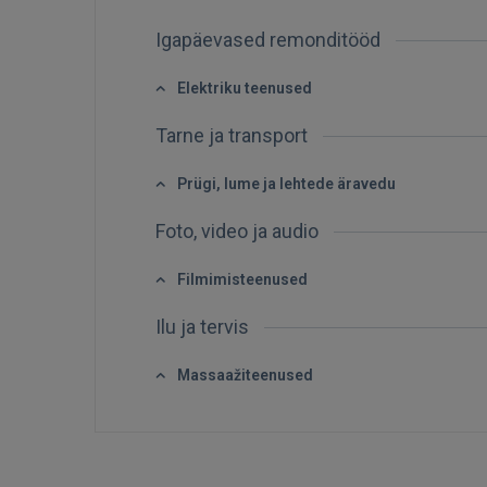
Igapäevased remonditööd
Elektriku teenused
Tarne ja transport
Prügi, lume ja lehtede äravedu
Foto, video ja audio
Filmimisteenused
Ilu ja tervis
Massaažiteenused