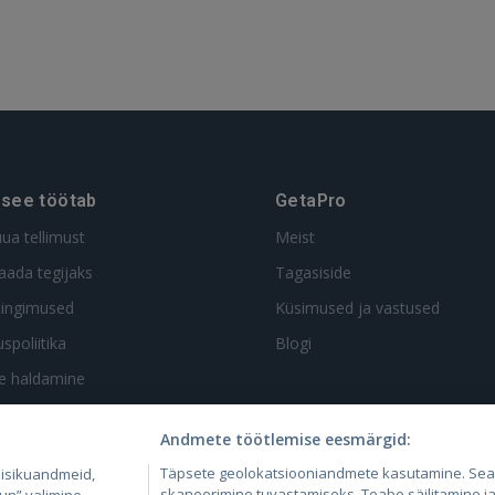
 see töötab
GetaPro
uua tellimust
Meist
aada tegijaks
Tagasiside
tingimused
Küsimused ja vastused
spoliitika
Blogi
te haldamine
Andmete töötlemise eesmärgid:
Täpsete geolokatsiooniandmete kasutamine. Se
 isikuandmeid,
skaneerimine tuvastamiseks. Teabe säilitamine ja/