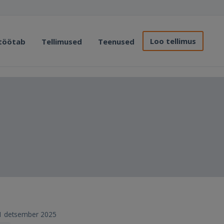
Loo tellimus
 töötab
Tellimused
Teenused
 31 detsember 2025