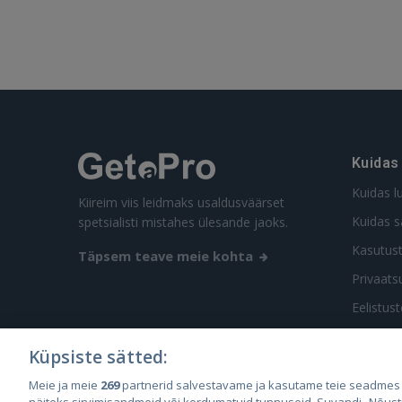
Kuidas
Kuidas l
Kiireim viis leidmaks usaldusväärset
Kuidas s
spetsialisti mistahes ülesande jaoks.
Kasutus
Täpsem teave meie kohta
Privaatsu
Eelistus
Küpsiste sätted:
Meie ja meie
269
partnerid salvestavame ja kasutame teie seadmes