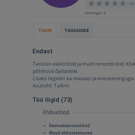
0,0 
Hinnangut: 0
TEAVE
TAGASISIDE
Endast
Teostan elektritöid ja muid remondi töid. Kõ
põhikooli õpilastele.
Lisaks tegelen ka masaazi ja enesearenguga.
Asukoht: Tallinn
Töö liigid (
73
)
Ehitustööd
Demonteerimistööd
Muud ehitusteenused