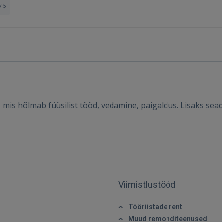
/ 5
ik mis hõlmab füüsilist tööd, vedamine, paigaldus. Lisaks s
Sisene
Viimistlustööd
Tööriistade rent
Muud remonditeenused