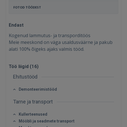
FOTOD TÖÖDEST
Endast
Kogenud lammutus- ja transporditöös
Meie meeskond on väga usaldusväärne ja pakub
alati 100% õigeks ajaks valmis tööd.
Töö liigid (
16
)
Ehitustööd
Demonteerimistööd
Tarne ja transport
Sisene
Kullerteenused
Mööbli ja seadmete transport