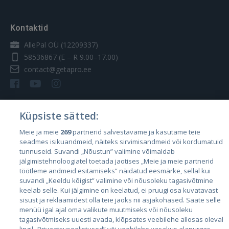
Kontaktid
AllePal OÜ (12209337)
58536867
(E – R 9.00–17.00)
contact@getapro.ee
Küpsiste sätted:
Riigid
Meie ja meie
269
partnerid salvestavame ja kasutame teie
seadmes isikuandmeid, näiteks sirvimisandmeid või kordumatuid
Eesti
tunnuseid. Suvandi „Nõustun” valimine võimaldab
Läti
jälgimistehnoloogiatel toetada jaotises „Meie ja meie partnerid
töötleme andmeid esitamiseks” näidatud eesmärke, sellal kui
Leedu
suvandi „Keeldu kõigist” valimine või nõusoleku tagasivõtmine
keelab selle. Kui jälgimine on keelatud, ei pruugi osa kuvatavast
sisust ja reklaamidest olla teie jaoks nii asjakohased. Saate selle
menüü igal ajal oma valikute muutmiseks või nõusoleku
tagasivõtmiseks uuesti avada, klõpsates veebilehe allosas oleval