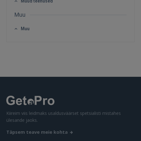
Muud teenused
Muu
Muu
SISENE
Unustasite parooli?
Jäta mind meelde
FACEBOOK
GOOGLE
 Sign in with Apple
Kiireim viis leidmaks usaldusväärset spetsialisti mistahes
Ei ole veel registreerunud?
ülesande jaoks.
REGISTREERIMINE
Täpsem teave meie kohta