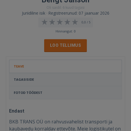
Oli saidil: 6 kuud tagasi
Juriidiline isik · Registreerunud: 07 jaanuar 2026
0,0 / 5
Hinnangut: 0
LOO TELLIMUS
TEAVE
TAGASISIDE
FOTOD TÖÖDEST
Endast
BKB TRANS OÜ on rahvusvahelist transporti ja
kaubavedu korraldav ettevõte. Meie logistikutel on