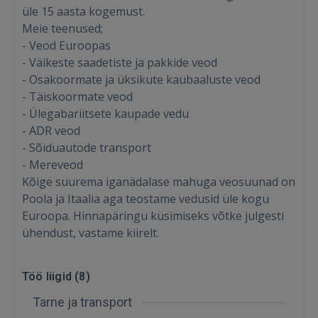
üle 15 aasta kogemust.
Meie teenused;
- Veod Euroopas
- Väikeste saadetiste ja pakkide veod
- Osakoormate ja üksikute kaubaaluste veod
- Täiskoormate veod
- Ülegabariitsete kaupade vedu
- ADR veod
- Sõiduautode transport
- Mereveod
Kõige suurema iganädalase mahuga veosuunad on
Poola ja Itaalia aga teostame vedusid üle kogu
Euroopa. Hinnapäringu küsimiseks võtke julgesti
ühendust, vastame kiirelt.
Sisene
Töö liigid (
8
)
Tarne ja transport