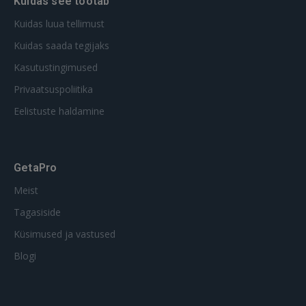
Kuidas see töötab
Kuidas luua tellimust
Kuidas saada tegijaks
Kasutustingimused
Privaatsuspoliitika
Eelistuste haldamine
GetaPro
Meist
Tagasiside
Küsimused ja vastused
Blogi