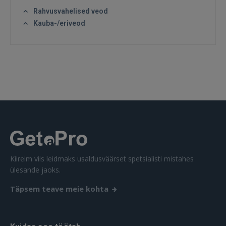
Rahvusvahelised veod
Kauba-/eriveod
SISENE
Unustasite parooli?
Jäta mind meelde
FACEBOOK
GOOGLE
 Sign in with Apple
Kiireim viis leidmaks usaldusväärset spetsialisti mistahes
ülesande jaoks.
Ei ole veel registreerunud?
Täpsem teave meie kohta
REGISTREERIMINE