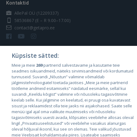
Kontaktid
AllePal OÜ (12209337)
58536867
(E – R 9.00–17.00)
contact@getapro.ee
Küpsiste sätted:
Riigid
Meie ja meie
269
partnerid salvestavame ja kasutame teie
seadmes isikuandmeid, näiteks sirvimisandmeid või kordumatuid
Eesti
tunnuseid. Suvandi „Nõustun” valimine võimaldab
Läti
jälgimistehnoloogiatel toetada jaotises „Meie ja meie partnerid
töötleme andmeid esitamiseks” näidatud eesmärke, sellal kui
Leedu
suvandi „Keeldu kõigist” valimine või nõusoleku tagasivõtmine
keelab selle. Kui jälgimine on keelatud, ei pruugi osa kuvatavast
sisust ja reklaamidest olla teie jaoks nii asjakohased. Saate selle
menüü igal ajal oma valikute muutmiseks või nõusoleku
tagasivõtmiseks uuesti avada, klõpsates veebilehe allosas oleval
lingil „Privaatsuseelistused” või veebilehe vasakus alanurgas
oleval hõljuval ikoonil, kui see on olemas. Teie valikud jõustuvad
meie Veebisait kohaldamisala piires. Lisateabe saamiseks