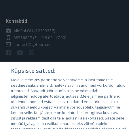
Kontaktid
AllePal OÜ (12209337)
58536867
(E – R 9.00–17.00)
contact@getapro.ee
Küpsiste sätted:
Riigid
Meie ja meie
269
partnerid salvestavame ja kasutame teie
seadmes isikuandmeid, näiteks sirvimisandmeid või kordumatuid
Eesti
tunnuseid. Suvandi „Nõustun” valimine võimaldab
Läti
jälgimistehnoloogiatel toetada jaotises „Meie ja meie partnerid
töötleme andmeid esitamiseks” näidatud eesmärke, sellal kui
Leedu
suvandi „Keeldu kõigist” valimine või nõusoleku tagasivõtmine
keelab selle. Kui jälgimine on keelatud, ei pruugi osa kuvatavast
sisust ja reklaamidest olla teie jaoks nii asjakohased. Saate selle
menüü igal ajal oma valikute muutmiseks või nõusoleku