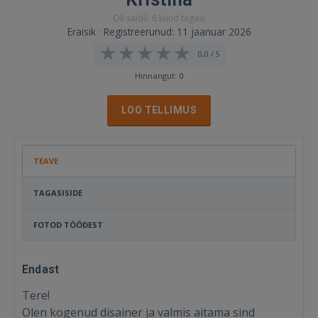
Oli saidil: 6 kuud tagasi
Eraisik · Registreerunud: 11 jaanuar 2026
0,0 / 5
Hinnangut: 0
LOO TELLIMUS
TEAVE
TAGASISIDE
FOTOD TÖÖDEST
Endast
Tere!
Olen kogenud disainer ja valmis aitama sind