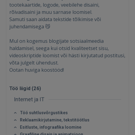
tootekaartide, logode, veebilehe disaini,
rõivadisaini ja muu sarnase loomisel.
Samuti saan aidata tekstide tõlkimise või
juhendamisega 😼
Mul on kogemus blogijate sotsiaalmeedia
haldamisel, seega kui otsid kvaliteetset sisu,
videoskriptide loomist või hästi kirjutatud postitusi,
võta julgelt ühendust.
Ootan huviga koostööd!
Töö liigid (
26
)
Internet ja IT
Töö suhtlusvõrgustikes
Sisene
Reklaamikirjutamine, tekstitöötlus
Esitluste, infograafika loomine
Graafiline disain ja animatsioon