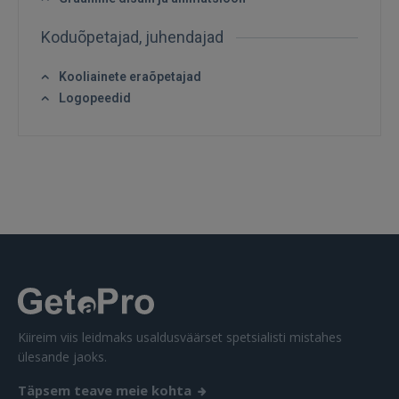
Koduõpetajad, juhendajad
Kooliainete eraõpetajad
SISENE
Logopeedid
Unustasite parooli?
Jäta mind meelde
FACEBOOK
GOOGLE
 Sign in with Apple
Kiireim viis leidmaks usaldusväärset spetsialisti mistahes
Ei ole veel registreerunud?
ülesande jaoks.
REGISTREERIMINE
Täpsem teave meie kohta