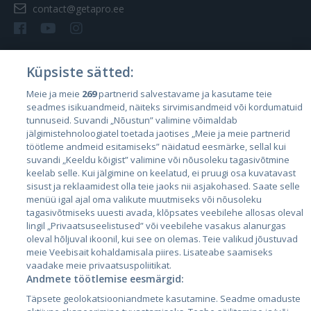
contact@getapro.ee
Küpsiste sätted:
Riigid
Meie ja meie
269
partnerid salvestavame ja kasutame teie
seadmes isikuandmeid, näiteks sirvimisandmeid või kordumatuid
Eesti
tunnuseid. Suvandi „Nõustun” valimine võimaldab
Läti
jälgimistehnoloogiatel toetada jaotises „Meie ja meie partnerid
töötleme andmeid esitamiseks” näidatud eesmärke, sellal kui
Leedu
suvandi „Keeldu kõigist” valimine või nõusoleku tagasivõtmine
keelab selle. Kui jälgimine on keelatud, ei pruugi osa kuvatavast
sisust ja reklaamidest olla teie jaoks nii asjakohased. Saate selle
menüü igal ajal oma valikute muutmiseks või nõusoleku
tagasivõtmiseks uuesti avada, klõpsates veebilehe allosas oleval
lingil „Privaatsuseelistused” või veebilehe vasakus alanurgas
oleval hõljuval ikoonil, kui see on olemas. Teie valikud jõustuvad
meie Veebisait kohaldamisala piires. Lisateabe saamiseks
vaadake meie privaatsuspoliitikat.
Andmete töötlemise eesmärgid:
City24.lv
CVbankas.lt
Täpsete geolokatsiooniandmete kasutamine. Seadme omaduste
City24.ee
Kainos.lt