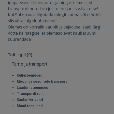
igapäevaselt transpordiga ning eri-ilmelised
transpordimured on just minu jaoks väljakutse!
Kui Sul on vaja liigutada mingit kaupa või mööblit
siis võta julgelt ühendust!
Sisene
Olemas on korralik kaubik ja vajadusel saab järgi
võtta ka haagise, et olemasolevat kaubaruumi
suurendada!
Töö liigid (
9
)
Tarne ja transport
SISENE
Kullerteenused
Unustasite parooli?
Jäta mind meelde
Mööbli ja seadmete transport
Laadimisteenused
FACEBOOK
Transpordi rent
Kauba-/eriveod
Muud teenused
GOOGLE