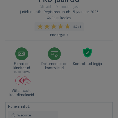
Oli saidil: 19 minutit tagasi
Juriidiline isik · Registreerunud: 15 jaanuar 2026
Eesti keeles
5,0 / 5
Hinnangut: 8
E-mail on
Dokumendid on
Kontrollitud tegija
kinnitatud
kontrollitud
15.01.2026
Võtan vastu
kaardimakseid
Rohem infot:
Website