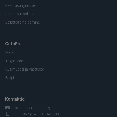
Kasutustingimused
Privaatsuspoliitika
Eelistuste haldamine
GetaPro
Meist
Tagasiside
Küsimused ja vastused
Blogi
Kontaktid
AllePal OÜ (12209337)
58536867
(E – R 9.00–17.00)