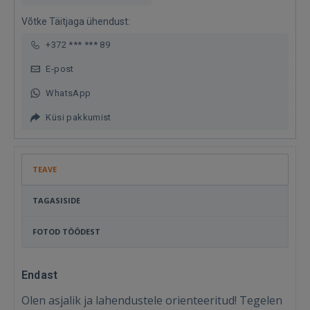
Võtke Täitjaga ühendust:
+372 *** *** 89
E-post
WhatsApp
Küsi pakkumist
TEAVE
TAGASISIDE
FOTOD TÖÖDEST
Endast
Olen asjalik ja lahendustele orienteeritud! Tegelen