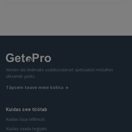
 Sign in with Apple
Ei ole veel registreerunud?
REGISTREERIMINE
Kiireim viis leidmaks usaldusväärset spetsialisti mistahes
ülesande jaoks.
Täpsem teave meie kohta
Kuidas see töötab
Kuidas luua tellimust
Kuidas saada tegijaks