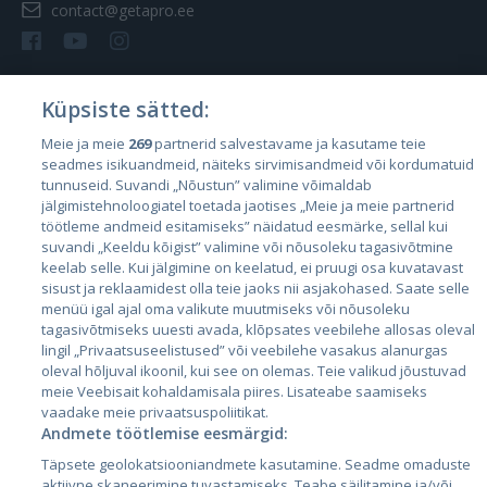
contact@getapro.ee
Küpsiste sätted:
Riigid
Meie ja meie
269
partnerid salvestavame ja kasutame teie
seadmes isikuandmeid, näiteks sirvimisandmeid või kordumatuid
Eesti
tunnuseid. Suvandi „Nõustun” valimine võimaldab
Läti
jälgimistehnoloogiatel toetada jaotises „Meie ja meie partnerid
töötleme andmeid esitamiseks” näidatud eesmärke, sellal kui
Leedu
suvandi „Keeldu kõigist” valimine või nõusoleku tagasivõtmine
keelab selle. Kui jälgimine on keelatud, ei pruugi osa kuvatavast
sisust ja reklaamidest olla teie jaoks nii asjakohased. Saate selle
menüü igal ajal oma valikute muutmiseks või nõusoleku
tagasivõtmiseks uuesti avada, klõpsates veebilehe allosas oleval
lingil „Privaatsuseelistused” või veebilehe vasakus alanurgas
oleval hõljuval ikoonil, kui see on olemas. Teie valikud jõustuvad
meie Veebisait kohaldamisala piires. Lisateabe saamiseks
vaadake meie privaatsuspoliitikat.
Andmete töötlemise eesmärgid:
City24.lv
CVbankas.lt
Täpsete geolokatsiooniandmete kasutamine. Seadme omaduste
City24.ee
Kainos.lt
aktiivne skaneerimine tuvastamiseks. Teabe säilitamine ja/või