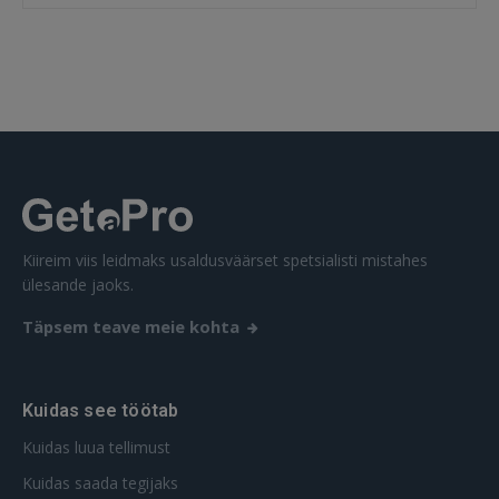
SISENE
Unustasite parooli?
Jäta mind meelde
FACEBOOK
GOOGLE
Kiireim viis leidmaks usaldusväärset spetsialisti mistahes
ülesande jaoks.
 Sign in with Apple
Täpsem teave meie kohta
Ei ole veel registreerunud?
REGISTREERIMINE
Kuidas see töötab
Kuidas luua tellimust
Kuidas saada tegijaks