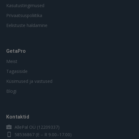
Kasutustingimused
Privaatsuspoliitika
Eelistuste haldamine
GetaPro
Meist
Tagasiside
Küsimused ja vastused
Blogi
Kontaktid
AllePal OÜ (12209337)
58536867
(E – R 9.00–17.00)