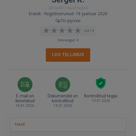
Oli saidil: 1 kuud tagasi
Eraisik · Registreerunud: 18 jaanuar 2026
По-русски
0,0 / 5
Hinnangut: 0
LOO TELLIMUS
E-mail on
Dokumendid on
Kontrollitud tegija
kinnitatud
kontrollitud
19.01.2026
18.01.2026
19.01.2026
TEAVE