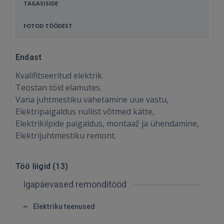
TAGASISIDE
FOTOD TÖÖDEST
Endast
Kvalifitseeritud elektrik.
Teostan töid elamutes.
Vana juhtmestiku vahetamine uue vastu,
Elektripaigaldus nullist võtmed kätte,
Elektrikilpide paigaldus, montaaž ja ühendamine,
Elektrijuhtmestiku remont.
Sisene
Töö liigid (
13
)
Igapäevased remonditööd
Elektriku teenused